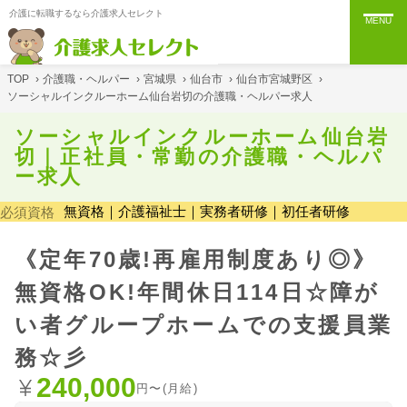
介護に転職するなら介護求人セレクト
MENU
TOP
›
介護職・ヘルパー
›
宮城県
›
仙台市
›
仙台市宮城野区
›
ソーシャルインクルーホーム仙台岩切の介護職・ヘルパー求人
ソーシャルインクルーホーム仙台岩
切｜正社員・常勤の介護職・ヘルパ
ー求人
無資格｜介護福祉士｜実務者研修｜初任者研修
必須資格
《定年70歳!再雇用制度あり◎》
無資格OK!年間休日114日☆障が
い者グループホームでの支援員業
務☆彡
240,000
円〜(月給)