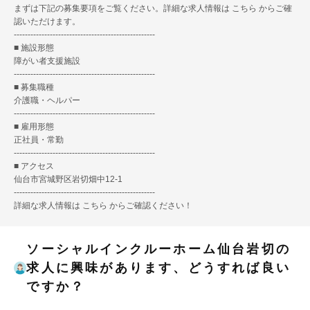
まずは下記の募集要項をご覧ください。詳細な求人情報は
こちら
からご確
認いただけます。
---------------------------------------------------
■ 施設形態
障がい者支援施設
---------------------------------------------------
■ 募集職種
介護職・ヘルパー
---------------------------------------------------
■ 雇用形態
正社員・常勤
---------------------------------------------------
■ アクセス
仙台市宮城野区岩切畑中12-1
---------------------------------------------------
詳細な求人情報は
こちら
からご確認ください！
ソーシャルインクルーホーム仙台岩切の
求人に興味があります、どうすれば良い
ですか？