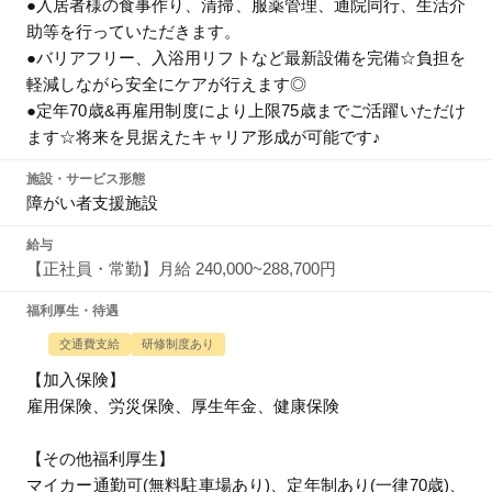
●入居者様の食事作り、清掃、服薬管理、通院同行、生活介
助等を行っていただきます。
●バリアフリー、入浴用リフトなど最新設備を完備☆負担を
軽減しながら安全にケアが行えます◎
●定年70歳&再雇用制度により上限75歳までご活躍いただけ
ます☆将来を見据えたキャリア形成が可能です♪
施設・サービス形態
障がい者支援施設
給与
【正社員・常勤】月給 240,000~288,700円
福利厚生・待遇
交通費支給
研修制度あり
【加入保険】
雇用保険、労災保険、厚生年金、健康保険
【その他福利厚生】
マイカー通勤可(無料駐車場あり)、定年制あり(一律70歳)、