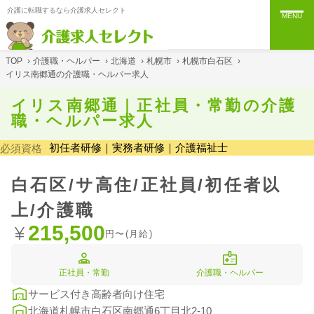
介護に転職するなら介護求人セレクト
MENU
TOP
›
介護職・ヘルパー
›
北海道
›
札幌市
›
札幌市白石区
›
イリス南郷通の介護職・ヘルパー求人
イリス南郷通｜正社員・常勤の介護
職・ヘルパー求人
初任者研修｜実務者研修｜介護福祉士
必須資格
白石区/サ高住/正社員/初任者以
上/介護職
215,500
円〜(月給)
正社員・常勤
介護職・ヘルパー
サービス付き高齢者向け住宅
北海道札幌市白石区南郷通6丁目北2-10