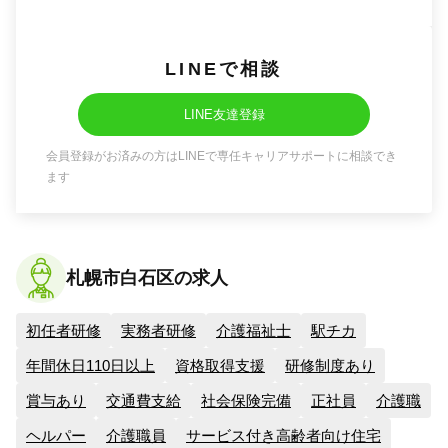
LINEで相談
LINE友達登録
会員登録がお済みの方はLINEで専任キャリアサポートに相談でき
ます
札幌市白石区の求人
初任者研修
実務者研修
介護福祉士
駅チカ
年間休日110日以上
資格取得支援
研修制度あり
賞与あり
交通費支給
社会保険完備
正社員
介護職
ヘルパー
介護職員
サービス付き高齢者向け住宅