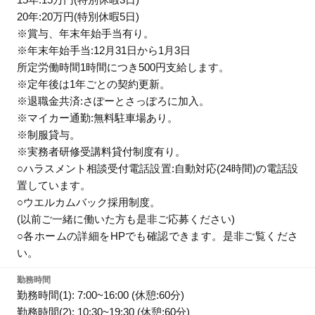
20年:20万円(特別休暇5日)
※賞与、年末年始手当有り。
※年末年始手当:12月31日から1月3日
所定労働時間1時間につき500円支給します。
※定年後は1年ごとの契約更新。
※退職金共済:さぽーとさっぽろに加入。
※マイカー通勤:無料駐車場あり。
※制服貸与。
※実務者研修受講料貸付制度有り。
○ハラスメント相談受付電話設置:自動対応(24時間)の電話設
置しています。
○ウエルカムバック採用制度。
(以前ご一緒に働いた方も是非ご応募ください)
○各ホームの詳細をHPでも確認できます。是非ご覧くださ
い。
勤務時間
勤務時間(1): 7:00~16:00 (休憩:60分)
勤務時間(2): 10:30~19:30 (休憩:60分)