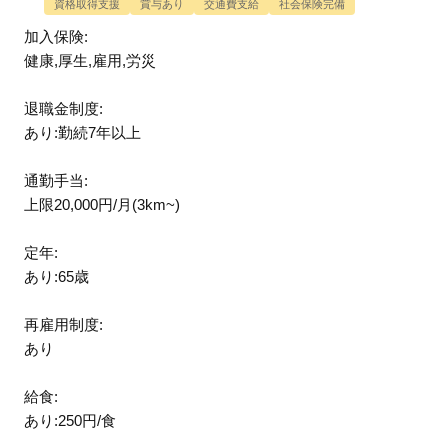
資格取得支援
賞与あり
交通費支給
社会保険完備
加入保険:
健康,厚生,雇用,労災
退職金制度:
あり:勤続7年以上
通勤手当:
上限20,000円/月(3km~)
定年:
あり:65歳
再雇用制度:
あり
給食:
あり:250円/食