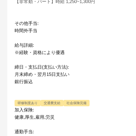
【非常勤・パート】時給 1,250~1,300円
その他手当:
時間外手当
給与詳細:
※経験・資格により優遇
締日・支払日(支払い方法):
月末締め・翌月15日支払い
銀行振込
研修制度あり
交通費支給
社会保険完備
加入保険:
健康,厚生,雇用,労災
通勤手当: