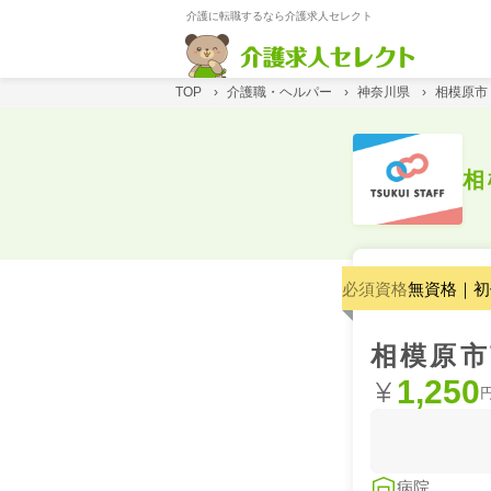
介護に転職するなら介護求人セレクト
TOP
›
介護職・ヘルパー
›
神奈川県
›
相模原市
相
必須資格
無資格｜初
相模原市
1,250
病院