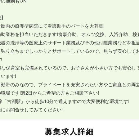
通勤もOK!

】

圏内の療養型病院にて看護助手のパートを大募集!

補助業務を担当いただきます!食事介助、オムツ交換、入浴介助、検
器の洗浄等の医療上のサポート業務及びその他付随業務などを担当い
も独り立ちまでしっかりとサポートしているので、焦らず安心して


可能な保育室も完備されているので、お子さんが小さい方でも安心し
います!

日勤帯のみなので、プライベートを充実されたい方やご家庭との両
職場です!週2日からご希望の方もご相談下さい!

線「古淵駅」から徒歩10分で通えますので大変便利な環境です!

にお問合せしてみてください!
募集求人詳細