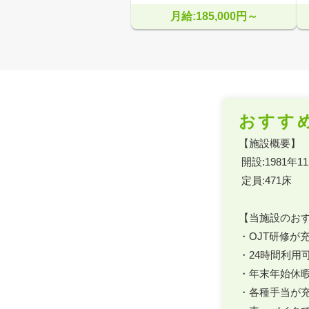
月給:185,000円～
おすす
【施設概要】

 開設:1981年11月

 定員:471床

【当施設のおす
・OJT研修が
・24時間利用可
・年末年始休暇
・各種手当が充実