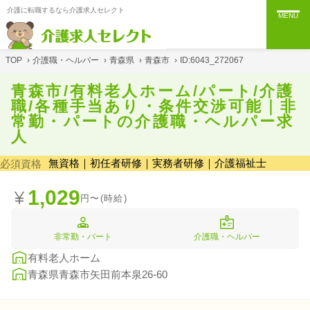
介護に転職するなら介護求人セレクト
MENU
TOP
›
介護職・ヘルパー
›
青森県
›
青森市
›
ID:6043_272067
青森市/有料老人ホーム/パート/介護
職/各種手当あり・条件交渉可能｜非
常勤・パートの介護職・ヘルパー求
人
無資格｜初任者研修｜実務者研修｜介護福祉士
必須資格
1,029
円〜(時給)
非常勤・パート
介護職・ヘルパー
有料老人ホーム
青森県青森市矢田前本泉26-60