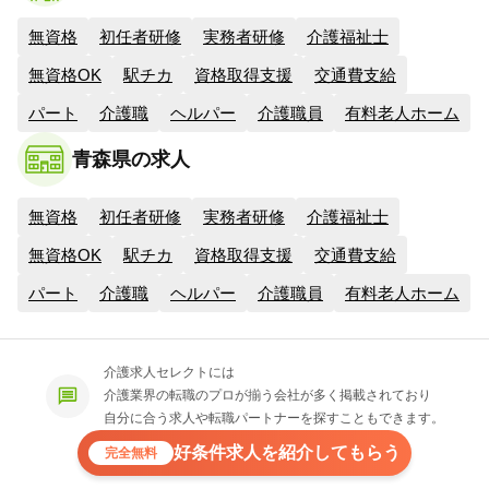
無資格
初任者研修
実務者研修
介護福祉士
無資格OK
駅チカ
資格取得支援
交通費支給
パート
介護職
ヘルパー
介護職員
有料老人ホーム
青森県の求人
無資格
初任者研修
実務者研修
介護福祉士
無資格OK
駅チカ
資格取得支援
交通費支給
パート
介護職
ヘルパー
介護職員
有料老人ホーム
介護求人セレクトには
介護業界の転職のプロが揃う会社が多く掲載されており
自分に合う求人や転職パートナーを探すこともできます。
好条件求人を紹介してもらう
完全無料