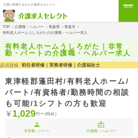
介護に転職するなら介護求人セレクト
MENU
TOP
›
介護職・ヘルパー
›
青森県
›
青森市
›
有料老人ホームうしろがたの介護職・ヘルパー求人
有料老人ホームうしろがた｜非常
勤・パートの介護職・ヘルパー求人
初任者研修｜実務者研修｜介護福祉士
必須資格
東津軽郡蓬田村/有料老人ホーム/
パート/有資格者/勤務時間の相談
も可能/1シフトの方も歓迎
1,029
円〜(時給)
非常勤・パート
介護職・ヘルパー