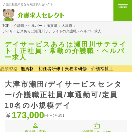
介護に転職するなら介護求人セレクト
MENU
TOP
›
介護職・ヘルパー
›
滋賀県
›
大津市
›
デイサービスあろは瀬田川サテライトの介護職・ヘルパー求人
デイサービスあろは瀬田川サテライ
ト｜正社員・常勤の介護職・ヘルパ
ー求人
無資格｜初任者研修｜実務者研修｜介護福祉士
必須資格
大津市瀬田/デイサービスセンタ
ー/介護職正社員/車通勤可/定員
10名の小規模デイ
173,000
円〜(月給)
正社員・常勤
介護職・ヘルパー