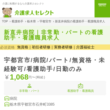
介護に転職するなら介護求人セレクト
MENU
TOP
›
看護助手
›
栃木県
›
宇都宮市
›
新直井病院の看護助手・看護職員求人
新直井病院｜非常勤・パートの看護
助手・看護職員求人
無資格｜初任者研修｜実務者研修｜介護福祉士
必須資格
宇都宮市/病院/パート/無資格・未
経験可/看護助手/日勤のみ
1,068
円〜(時給)
非常勤・パート
看護助手・看護職員
病院
栃木県宇都宮市石井町3385