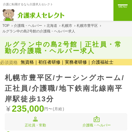
介護に転職するなら介護求人セレクト
MENU
TOP
›
介護職・ヘルパー
›
北海道
›
札幌市
›
札幌市豊平区
›
ルグラン中の島2号館の介護職・ヘルパー求人
ルグラン中の島2号館｜正社員・常
勤の介護職・ヘルパー求人
無資格｜初任者研修｜実務者研修｜介護福祉士
必須資格
札幌市豊平区/ナーシングホーム/
正社員/介護職/地下鉄南北線南平
岸駅徒歩13分
235,000
円〜(月給)
正社員・常勤
介護職・ヘルパー