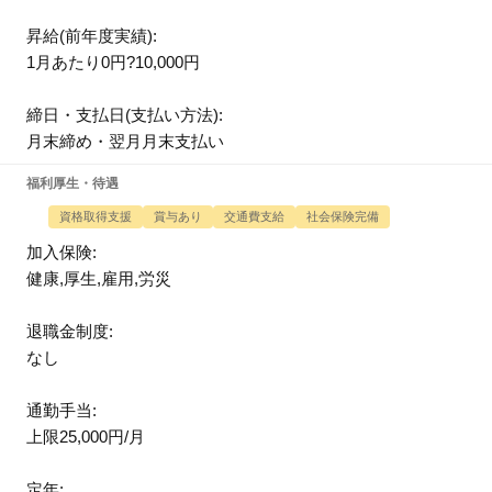
昇給(前年度実績):
1月あたり0円?10,000円
締日・支払日(支払い方法):
月末締め・翌月月末支払い
福利厚生・待遇
資格取得支援
賞与あり
交通費支給
社会保険完備
加入保険:
健康,厚生,雇用,労災
退職金制度:
なし
通勤手当:
上限25,000円/月
定年: