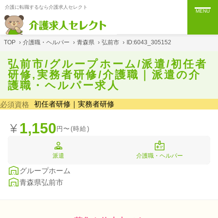
介護に転職するなら介護求人セレクト
MENU
TOP
›
介護職・ヘルパー
›
青森県
›
弘前市
›
ID:6043_305152
弘前市/グループホーム/派遣/初任者
研修,実務者研修/介護職｜派遣の介
護職・ヘルパー求人
初任者研修｜実務者研修
必須資格
1,150
円〜(時給)
派遣
介護職・ヘルパー
グループホーム
青森県弘前市