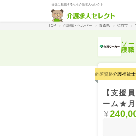
介護に転職するなら介護求人セレクト
TOP
›
介護職・ヘルパー
›
青森県
›
弘前市
›
ソー
護職
必須資格
介護福祉士
【支援員
ーム★月
240,0