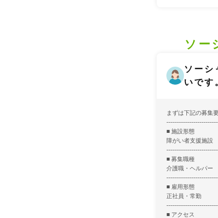
ソー
ソーシ
いです
まずは下記の募集
--------------------------
■ 施設形態
障がい者支援施設
--------------------------
■ 募集職種
介護職・ヘルパー
--------------------------
■ 雇用形態
正社員・常勤
--------------------------
■ アクセス