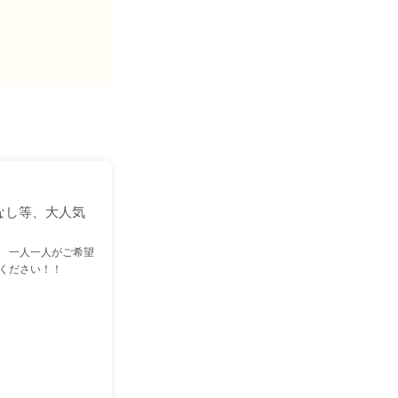
なし等、大人気
 一人一人がご希望
ください！！