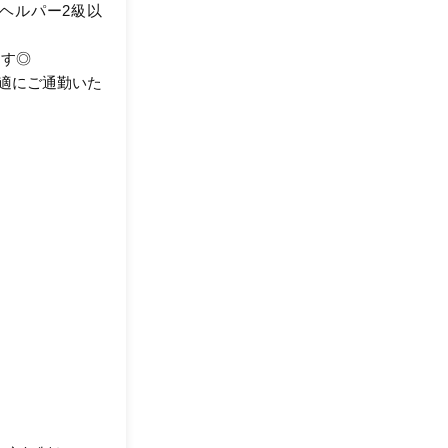
ヘルパー2級以
ます◎
快適にご通勤いた