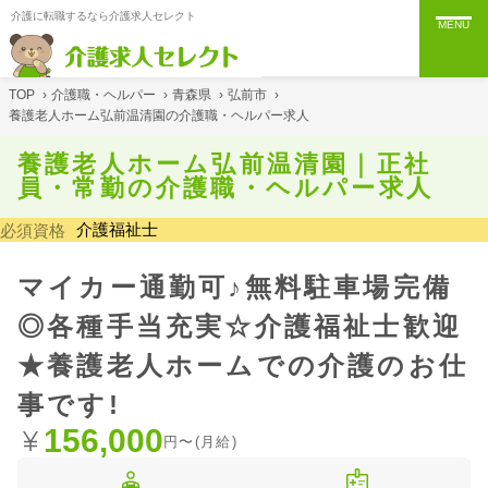
介護に転職するなら介護求人セレクト
MENU
TOP
›
介護職・ヘルパー
›
青森県
›
弘前市
›
養護老人ホーム弘前温清園の介護職・ヘルパー求人
養護老人ホーム弘前温清園｜正社
員・常勤の介護職・ヘルパー求人
介護福祉士
必須資格
マイカー通勤可♪無料駐車場完備
◎各種手当充実☆介護福祉士歓迎
★養護老人ホームでの介護のお仕
事です!
156,000
円〜(月給)