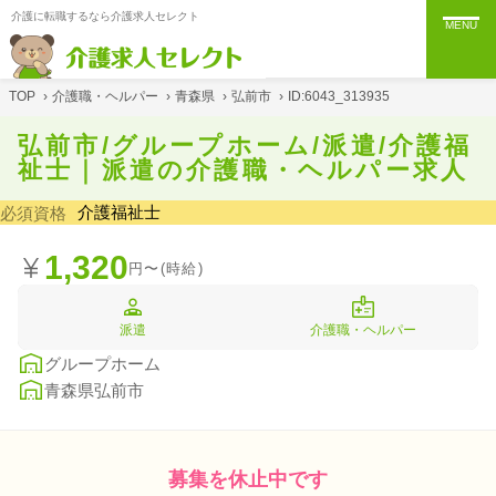
介護に転職するなら介護求人セレクト
MENU
TOP
›
介護職・ヘルパー
›
青森県
›
弘前市
›
ID:6043_313935
弘前市/グループホーム/派遣/介護福
祉士｜派遣の介護職・ヘルパー求人
介護福祉士
必須資格
1,320
円〜(時給)
派遣
介護職・ヘルパー
グループホーム
青森県弘前市
募集を休止中です