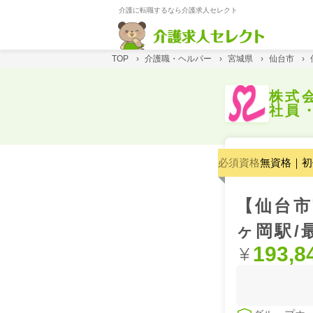
介護に転職するなら介護求人セレクト
TOP
›
介護職・ヘルパー
›
宮城県
›
仙台市
›
株式
社員
必須資格
無資格｜初
【仙台市
ヶ岡駅/
193,8