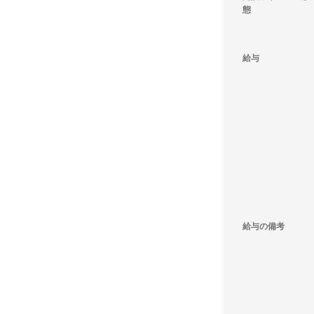
態
給与
給与の備考