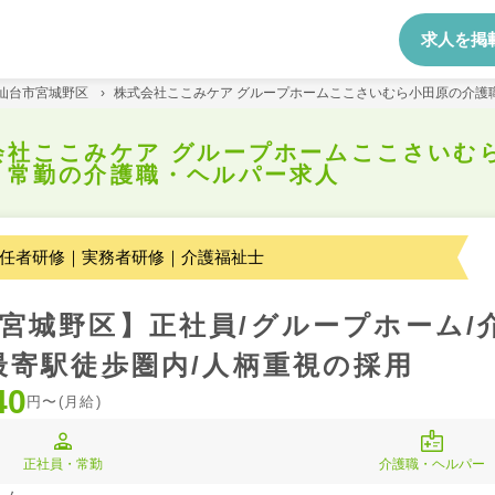
求人を掲
仙台市宮城野区
›
株式会社ここみケア グループホームここさいむら小田原の介護
会社ここみケア グループホームここさいむ
・常勤の介護職・ヘルパー求人
任者研修｜実務者研修｜介護福祉士
宮城野区】正社員/グループホーム/
最寄駅徒歩圏内/人柄重視の採用
40
円〜(月給)
正社員・常勤
介護職・ヘルパー