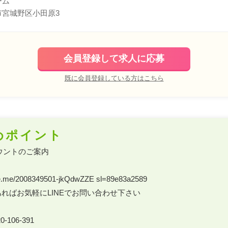
ーム
市宮城野区小田原3
会員登録して求人に応募
既に会員登録している方はこちら
めポイント
ウントのご案内 

.line.me/2008349501-jkQdwZZE sl=89e83a2589 

ればお気軽にLINEでお問い合わせ下さい 

-106-391