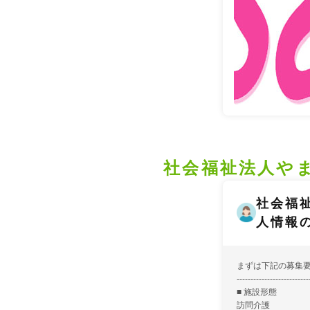
社会福祉法人や
社会福
人情報
まずは下記の募集
--------------------------
■ 施設形態
訪問介護