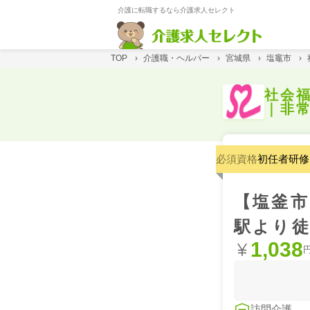
介護に転職するなら介護求人セレクト
TOP
›
介護職・ヘルパー
›
宮城県
›
塩竈市
›
社会
｜非
必須資格
初任者研修
【塩釜市
駅より徒
1,038
訪問介護