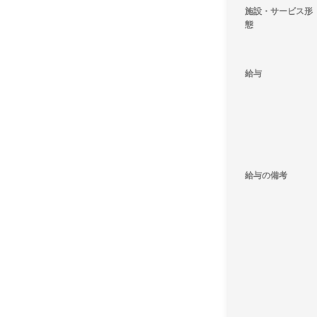
施設・サービス形
態
給与
給与の備考