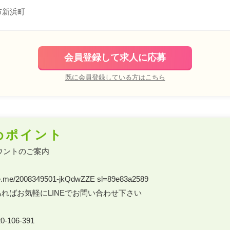
市新浜町
会員登録して求人に応募
既に会員登録している方はこちら
めポイント
ウントのご案内 

.line.me/2008349501-jkQdwZZE sl=89e83a2589 

ればお気軽にLINEでお問い合わせ下さい 

-106-391