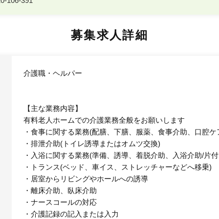
-106-391
募集求人詳細
介護職・ヘルパー
【主な業務内容】
有料老人ホームでの介護業務全般をお願いします
・食事に関する業務(配膳、下膳、服薬、食事介助、口腔ケ
・排泄介助(トイレ誘導またはオムツ交換)
・入浴に関する業務(準備、誘導、着脱介助、入浴介助/片付
・トランス(ベッド、車イス、ストレッチャーなどへ移乗)
・居室からリビングやホールへの誘導
・離床介助、臥床介助
・ナースコールの対応
・介護記録の記入または入力