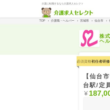
介護に転職するなら介護求人セレクト
TOP
›
介護職・ヘルパー
›
宮城県
›
仙台市
›
株
ヘ
必須資格
初任者研修
【仙台市
台駅/定
187,0