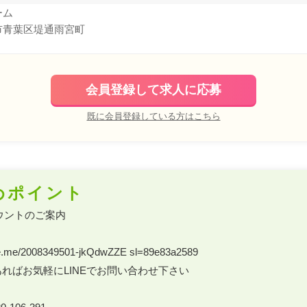
ーム
市青葉区堤通雨宮町
会員登録して求人に応募
既に会員登録している方はこちら
めポイント
ウントのご案内 

.line.me/2008349501-jkQdwZZE sl=89e83a2589 

ればお気軽にLINEでお問い合わせ下さい 
