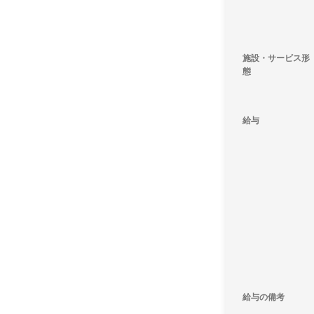
施設・サービス形
態
給与
給与の備考