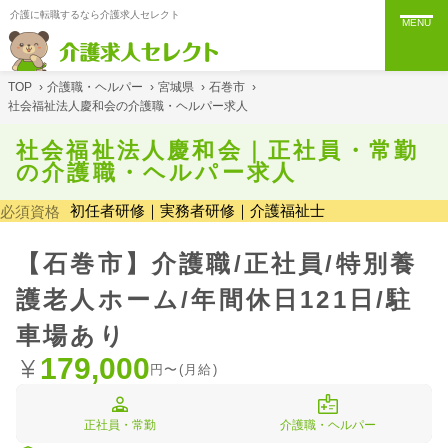
介護に転職するなら介護求人セレクト
MENU
TOP
›
介護職・ヘルパー
›
宮城県
›
石巻市
›
社会福祉法人慶和会の介護職・ヘルパー求人
社会福祉法人慶和会｜正社員・常勤
の介護職・ヘルパー求人
初任者研修｜実務者研修｜介護福祉士
必須資格
【石巻市】介護職/正社員/特別養
護老人ホーム/年間休日121日/駐
車場あり
179,000
円〜(月給)
正社員・常勤
介護職・ヘルパー