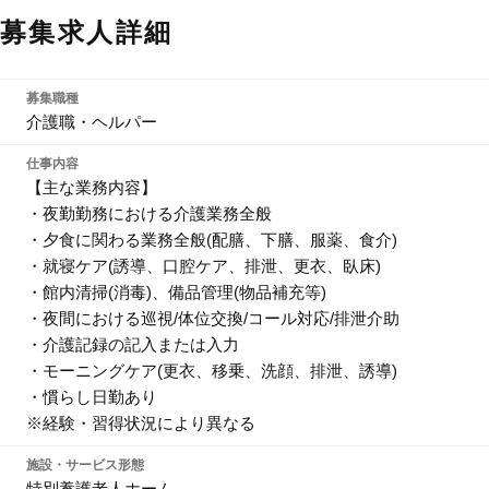
募集求人詳細
募集職種
介護職・ヘルパー
仕事内容
【主な業務内容】
・夜勤勤務における介護業務全般
・夕食に関わる業務全般(配膳、下膳、服薬、食介)
・就寝ケア(誘導、口腔ケア、排泄、更衣、臥床)
・館内清掃(消毒)、備品管理(物品補充等)
・夜間における巡視/体位交換/コール対応/排泄介助
・介護記録の記入または入力
・モーニングケア(更衣、移乗、洗顔、排泄、誘導)
・慣らし日勤あり
※経験・習得状況により異なる
施設・サービス形態
特別養護老人ホーム