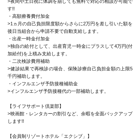
>夜間や土日祝に体調を崩しても無料で対応の相談が可能で
す!!
・高額療養費付加金
>1ヵ月の自己負担限度額からさらに2万円を差し引いた額を
後日当組合から申請不要で自動支給します。
・出産一時金付加金
>独自の給付として、出産育児一時金にプラスして4万円(付
加給付)を上積み支給します。
・二次検診費用補助
>健診結果で再検診の場合、保険診療自己負担金額の上限5
千円補助します。
・インフルエンザ予防接種補助金
>インフルエンザ予防接種代の一部補助します。
【ライフサポート倶楽部】
>映画館・レンタカーの割引など、余暇を全面バックアップ
します!!
【会員制リゾートホテル「エクシブ」】