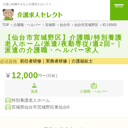
介護に転職するなら介護求人セレクト
MENU
TOP
›
介護職・ヘルパー
›
宮城県
›
仙台市
›
仙台市宮城野区
›
ID:19565
【仙台市宮城野区】介護職/特別養護
老人ホーム/派遣/夜勤専従/週2回~｜
派遣の介護職・ヘルパー求人
初任者研修｜実務者研修｜介護福祉士
必須資格
12,000
円〜(日給)
派遣
介護職・ヘルパー
特別養護老人ホーム
宮城県仙台市宮城野区東仙台6