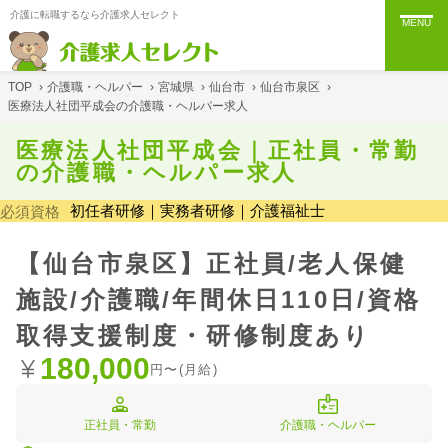
介護に転職するなら介護求人セレクト
MENU
TOP
›
介護職・ヘルパー
›
宮城県
›
仙台市
›
仙台市泉区
›
医療法人社団平成会の介護職・ヘルパー求人
医療法人社団平成会｜正社員・常勤
の介護職・ヘルパー求人
初任者研修｜実務者研修｜介護福祉士
必須資格
【仙台市泉区】正社員/老人保健
施設/介護職/年間休日110日/資格
取得支援制度・研修制度あり
180,000
円〜(月給)
正社員・常勤
介護職・ヘルパー