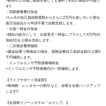
>夜間や土日祝に体調を崩しても無料で対応の相談が可能で
す!!
・高額療養費付加金
>1ヵ月の自己負担限度額からさらに2万円を差し引いた額を
後日当組合から申請不要で自動支給します。
・出産一時金付加金
>独自の給付として、出産育児一時金にプラスして4万円(付
加給付)を上積み支給します。
・二次検診費用補助
>健診結果で再検診の場合、保険診療自己負担金額の上限5
千円補助します。
・インフルエンザ予防接種補助金
>インフルエンザ予防接種代の一部補助します。
【ライフサポート倶楽部】
>映画館・レンタカーの割引など、余暇を全面バックアップ
します!!
【会員制リゾートホテル「エクシブ」】