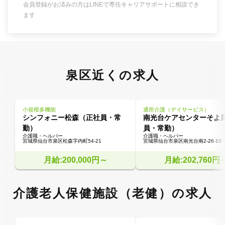
会員登録がお済みの方はLINEで専任キャリアサポートに相談でき
ます
泉区近くの求人
小規模多機能
通所介護（デイサービス）
シンフォニー松森（正社員・常
南光台ケアセンターそよ
勤）
員・常勤）
介護職・ヘルパー
介護職・ヘルパー
宮城県仙台市泉区松森字内町54-21
宮城県仙台市泉区南光台南2-26-10
月給:200,000円～
月給:202,760円
介護老人保健施設（老健）の求人