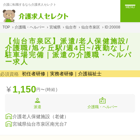
介護に転職するなら介護求人セレクト
MENU
TOP
›
介護職・ヘルパー
›
宮城県
›
仙台市
›
仙台市泉区
›
ID:20008
【仙台市泉区】派遣/老人保健施設/
介護職/旭ヶ丘駅/週4日~/夜勤なし/
駐車場完備｜派遣の介護職・ヘルパ
ー求人
初任者研修｜実務者研修｜介護福祉士
必須資格
1,150
円〜(時給)
派遣
介護職・ヘルパー
介護老人保健施設（老健）
宮城県仙台市泉区南光台7