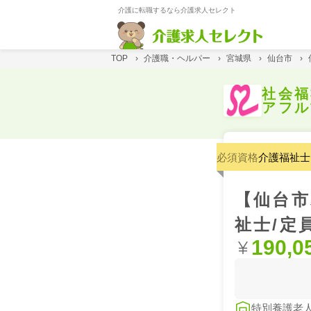
介護に転職するなら介護求人セレクト
TOP
›
介護職・ヘルパー
›
宮城県
›
仙台市
›
社会福
アフル
必須資格
介護福祉士
【仙台市
祉士/定
190,0
特別養護老