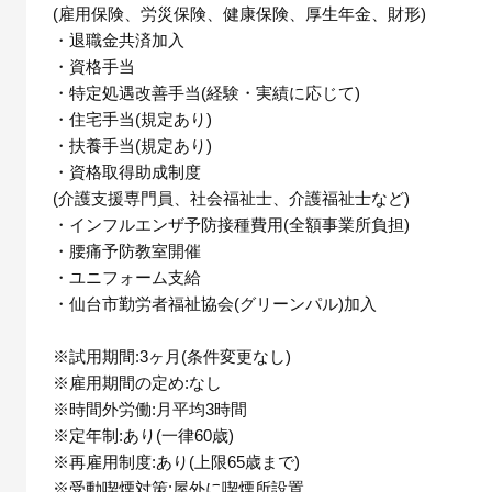
(雇用保険、労災保険、健康保険、厚生年金、財形)
・退職金共済加入
・資格手当
・特定処遇改善手当(経験・実績に応じて)
・住宅手当(規定あり)
・扶養手当(規定あり)
・資格取得助成制度
(介護支援専門員、社会福祉士、介護福祉士など)
・インフルエンザ予防接種費用(全額事業所負担)
・腰痛予防教室開催
・ユニフォーム支給
・仙台市勤労者福祉協会(グリーンパル)加入
※試用期間:3ヶ月(条件変更なし)
※雇用期間の定め:なし
※時間外労働:月平均3時間
※定年制:あり(一律60歳)
※再雇用制度:あり(上限65歳まで)
※受動喫煙対策:屋外に喫煙所設置