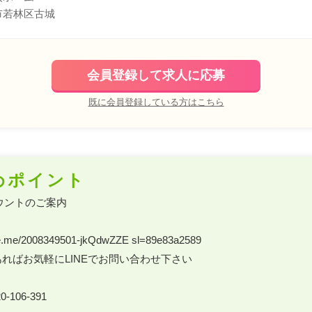
市若林区古城
会員登録して求人に応募
既に会員登録している方はこちら
めポイント
ウントのご案内 

.line.me/2008349501-jkQdwZZE sl=89e83a2589 

ればお気軽にLINEでお問い合わせ下さい 

-106-391