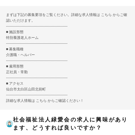
まずは下記の募集要項をご覧ください。詳細な求人情報は
こちら
からご確
認いただけます。
---------------------------------------------------
■ 施設形態
特別養護老人ホーム
---------------------------------------------------
■ 募集職種
介護職・ヘルパー
---------------------------------------------------
■ 雇用形態
正社員・常勤
---------------------------------------------------
■ アクセス
仙台市太白区山田北前町
---------------------------------------------------
詳細な求人情報は
こちら
からご確認ください！
社会福祉法人緑愛会の求人に興味があり
ます、どうすれば良いですか？