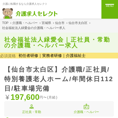
介護に転職するなら介護求人セレクト
MENU
TOP
›
介護職・ヘルパー
›
宮城県
›
仙台市
›
仙台市太白区
›
社会福祉法人緑愛会の介護職・ヘルパー求人
社会福祉法人緑愛会｜正社員・常勤
の介護職・ヘルパー求人
初任者研修｜実務者研修｜介護福祉士
必須資格
【仙台市太白区】介護職/正社員/
特別養護老人ホーム/年間休日112
日/駐車場完備
197,600
円〜(月給)
正社員・常勤
介護職・ヘルパー