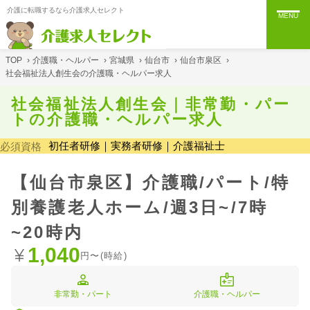
介護に転職するなら介護求人セレクト
MENU
TOP
›
介護職・ヘルパー
›
宮城県
›
仙台市
›
仙台市泉区
›
社会福祉法人創生会の介護職・ヘルパー求人
社会福祉法人創生会｜非常勤・パー
トの介護職・ヘルパー求人
初任者研修｜実務者研修｜介護福祉士
必須資格
【仙台市泉区】介護職/パート/特
別養護老人ホーム/週3日~/7時
~20時内
1,040
円〜(時給)
非常勤・パート
介護職・ヘルパー