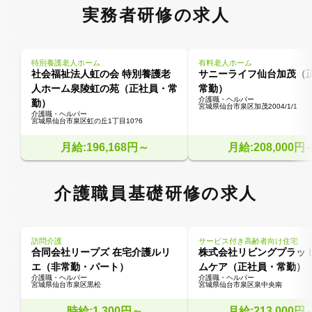
実務者研修の求人
特別養護老人ホーム
有料老人ホーム
社会福祉法人虹の会 特別養護老
サニーライフ仙台加茂（
人ホーム泉陵虹の苑（正社員・常
常勤）
介護職・ヘルパー
勤）
宮城県仙台市泉区加茂2004/1/1
介護職・ヘルパー
宮城県仙台市泉区虹の丘1丁目10?6
月給:196,168円～
月給:208,000円
介護職員基礎研修の求人
訪問介護
サービス付き高齢者向け住宅
合同会社リープズ 在宅介護ルリ
株式会社リビングプラッ
エ（非常勤・パート）
ムケア（正社員・常勤）
介護職・ヘルパー
介護職・ヘルパー
宮城県仙台市泉区黒松
宮城県仙台市泉区泉中央南
時給:1,300円～
月給:213,000円