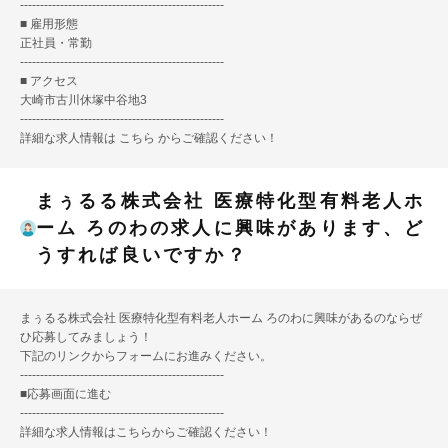
---------------------------------------------------
■ 雇用形態
正社員・常勤
---------------------------------------------------
■ アクセス
大崎市古川休塚中谷地3
---------------------------------------------------
詳細な求人情報は
こちら
からご確認ください！
まぅるる株式会社 医療特化型有料老人ホ
ーム ろのわの求人に興味があります、ど
うすれば良いですか？
まぅるる株式会社 医療特化型有料老人ホーム ろのわに興味があるのならぜ
ひ応募してみましょう！
下記のリンクからフォームにお進みください。
---------------------------------------------------
■
応募画面に進む
---------------------------------------------------
詳細な求人情報は
こちら
からご確認ください！