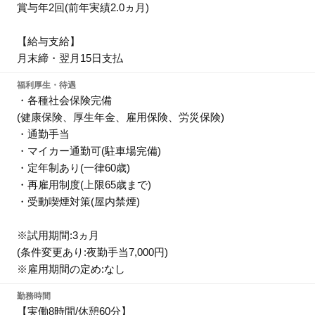
賞与年2回(前年実績2.0ヵ月)
【給与支給】
月末締・翌月15日支払
福利厚生・待遇
・各種社会保険完備
(健康保険、厚生年金、雇用保険、労災保険)
・通勤手当
・マイカー通勤可(駐車場完備)
・定年制あり(一律60歳)
・再雇用制度(上限65歳まで)
・受動喫煙対策(屋内禁煙)
※試用期間:3ヵ月
(条件変更あり:夜勤手当7,000円)
※雇用期間の定め:なし
勤務時間
【実働8時間/休憩60分】