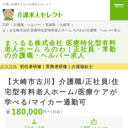
介護に転職するなら介護求人セレクト
MENU
TOP
›
介護職・ヘルパー
›
宮城県
›
大崎市
›
まぅるる株式会社 医療特化型有料老人ホーム ろのわの介護職・ヘルパー求人
まぅるる株式会社 医療特化型有料
老人ホーム ろのわ｜正社員・常勤
の介護職・ヘルパー求人
初任者研修｜実務者研修｜介護福祉士
必須資格
【大崎市古川】介護職/正社員/住
宅型有料老人ホーム/医療ケアが
学べる/マイカー通勤可
180,000
円〜(月給)
正社員・常勤
介護職・ヘルパー