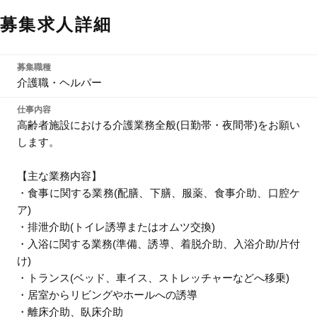
募集求人詳細
募集職種
介護職・ヘルパー
仕事内容
高齢者施設における介護業務全般(日勤帯・夜間帯)をお願い
します。
【主な業務内容】
・食事に関する業務(配膳、下膳、服薬、食事介助、口腔ケ
ア)
・排泄介助(トイレ誘導またはオムツ交換)
・入浴に関する業務(準備、誘導、着脱介助、入浴介助/片付
け)
・トランス(ベッド、車イス、ストレッチャーなどへ移乗)
・居室からリビングやホールへの誘導
・離床介助、臥床介助