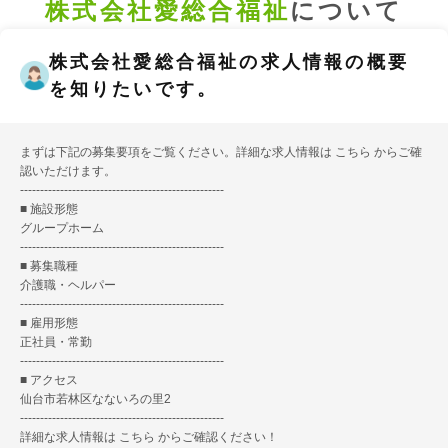
株式会社愛総合福祉
について
株式会社愛総合福祉の求人情報の概要
を知りたいです。
まずは下記の募集要項をご覧ください。詳細な求人情報は
こちら
からご確
認いただけます。
---------------------------------------------------
■ 施設形態
グループホーム
---------------------------------------------------
■ 募集職種
介護職・ヘルパー
---------------------------------------------------
■ 雇用形態
正社員・常勤
---------------------------------------------------
■ アクセス
仙台市若林区なないろの里2
---------------------------------------------------
詳細な求人情報は
こちら
からご確認ください！