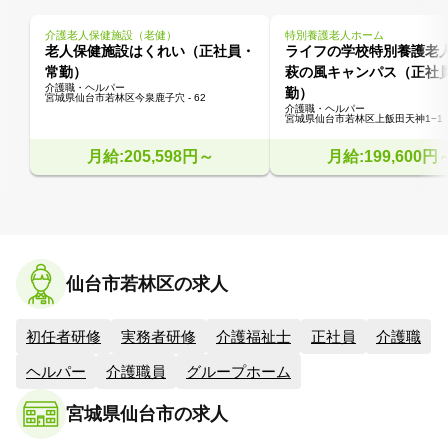
介護老人保健施設（老健）
特別養護老人ホーム
老人保健施設はくれい（正社員・
ライフの学校特別養護老
常勤）
萩の風キャンパス（正社
介護職・ヘルパー
勤）
宮城県仙台市若林区今泉鹿子穴 - 62
介護職・ヘルパー
宮城県仙台市若林区上飯田天神1−1
月給:205,598円～
月給:199,600円
仙台市若林区の求人
初任者研修
実務者研修
介護福祉士
正社員
介護職
ヘルパー
介護職員
グループホーム
宮城県仙台市の求人