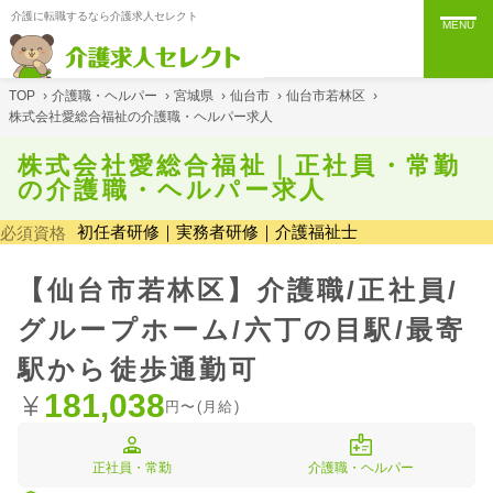
介護に転職するなら介護求人セレクト
MENU
TOP
›
介護職・ヘルパー
›
宮城県
›
仙台市
›
仙台市若林区
›
株式会社愛総合福祉の介護職・ヘルパー求人
株式会社愛総合福祉｜正社員・常勤
の介護職・ヘルパー求人
初任者研修｜実務者研修｜介護福祉士
必須資格
【仙台市若林区】介護職/正社員/
グループホーム/六丁の目駅/最寄
駅から徒歩通勤可
181,038
円〜(月給)
正社員・常勤
介護職・ヘルパー