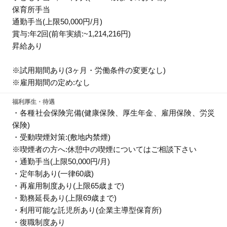
保育所手当
通勤手当(上限50,000円/月)
賞与:年2回(前年実績:~1,214,216円)
昇給あり
※試用期間あり(3ヶ月・労働条件の変更なし)
※雇用期間の定め:なし
福利厚生・待遇
・各種社会保険完備(健康保険、厚生年金、雇用保険、労災
保険)
・受動喫煙対策:(敷地内禁煙)
※喫煙者の方へ:休憩中の喫煙についてはご相談下さい
・通勤手当(上限50,000円/月)
・定年制あり(一律60歳)
・再雇用制度あり(上限65歳まで)
・勤務延長あり(上限69歳まで)
・利用可能な託児所あり(企業主導型保育所)
・復職制度あり