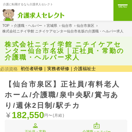
介護に転職するなら介護求人セレクト
MENU
TOP
›
介護職・ヘルパー
›
宮城県
›
仙台市
›
仙台市泉区
›
株式会社ニチイ学館 ニチイケアセンター仙台市名坂の介護職・ヘルパー求人
株式会社ニチイ学館 ニチイケアセ
ンター仙台市名坂｜正社員・常勤の
介護職・ヘルパー求人
初任者研修｜実務者研修｜介護福祉士
必須資格
【仙台市泉区】正社員/有料老人
ホーム/介護職/泉中央駅/賞与あ
り/週休2日制/駅チカ
182,550
円〜(月給)
正社員・常勤
介護職・ヘルパー