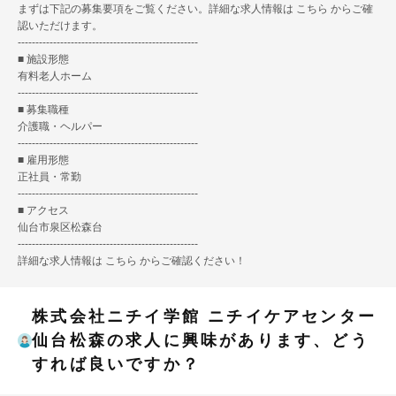
まずは下記の募集要項をご覧ください。詳細な求人情報は
こちら
からご確
認いただけます。
---------------------------------------------------
■ 施設形態
有料老人ホーム
---------------------------------------------------
■ 募集職種
介護職・ヘルパー
---------------------------------------------------
■ 雇用形態
正社員・常勤
---------------------------------------------------
■ アクセス
仙台市泉区松森台
---------------------------------------------------
詳細な求人情報は
こちら
からご確認ください！
株式会社ニチイ学館 ニチイケアセンター
仙台松森の求人に興味があります、どう
すれば良いですか？