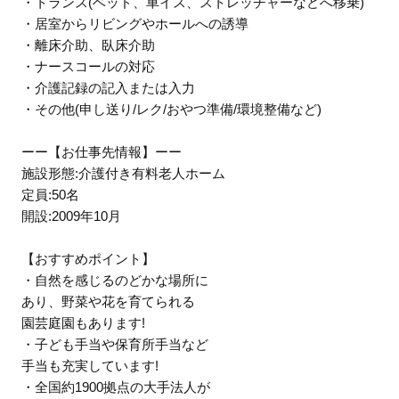
・トランス(ベッド、車イス、ストレッチャーなどへ移乗)
・居室からリビングやホールへの誘導
・離床介助、臥床介助
・ナースコールの対応
・介護記録の記入または入力
・その他(申し送り/レク/おやつ準備/環境整備など)
ーー【お仕事先情報】ーー
施設形態:介護付き有料老人ホーム
定員:50名
開設:2009年10月
【おすすめポイント】
・自然を感じるのどかな場所に
あり、野菜や花を育てられる
園芸庭園もあります!
・子ども手当や保育所手当など
手当も充実しています!
・全国約1900拠点の大手法人が