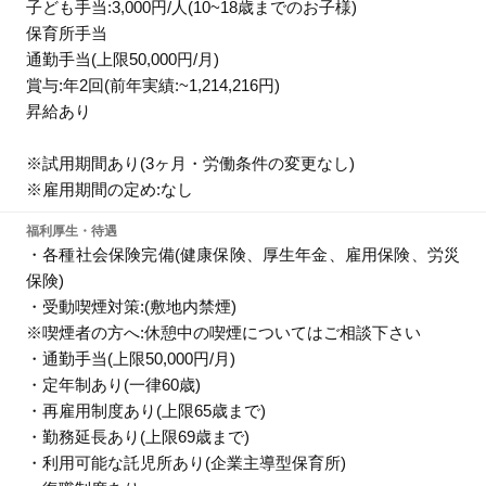
子ども手当:3,000円/人(10~18歳までのお子様)
保育所手当
通勤手当(上限50,000円/月)
賞与:年2回(前年実績:~1,214,216円)
昇給あり
※試用期間あり(3ヶ月・労働条件の変更なし)
※雇用期間の定め:なし
福利厚生・待遇
・各種社会保険完備(健康保険、厚生年金、雇用保険、労災
保険)
・受動喫煙対策:(敷地内禁煙)
※喫煙者の方へ:休憩中の喫煙についてはご相談下さい
・通勤手当(上限50,000円/月)
・定年制あり(一律60歳)
・再雇用制度あり(上限65歳まで)
・勤務延長あり(上限69歳まで)
・利用可能な託児所あり(企業主導型保育所)