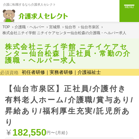
介護に転職するなら介護求人セレクト
MENU
TOP
›
介護職・ヘルパー
›
宮城県
›
仙台市
›
仙台市泉区
›
株式会社ニチイ学館 ニチイケアセンター仙台松森の介護職・ヘルパー求人
株式会社ニチイ学館 ニチイケアセ
ンター仙台松森｜正社員・常勤の介
護職・ヘルパー求人
初任者研修｜実務者研修｜介護福祉士
必須資格
【仙台市泉区】正社員/介護付き
有料老人ホーム/介護職/賞与あり/
昇給あり/福利厚生充実/託児所あ
り
182,550
円〜(月給)