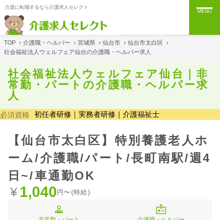
介護に転職するなら介護求人セレクト
MENU
TOP
›
介護職・ヘルパー
›
宮城県
›
仙台市
›
仙台市太白区
›
社会福祉法人ウェルフェア仙台の介護職・ヘルパー求人
社会福祉法人ウェルフェア仙台｜非
常勤・パートの介護職・ヘルパー求
人
初任者研修｜実務者研修｜介護福祉士
必須資格
【仙台市太白区】特別養護老人ホ
ーム/介護職/パート/長町南駅/週4
日~/車通勤OK
1,040
円〜(時給)
非常勤・パート
介護職・ヘルパー