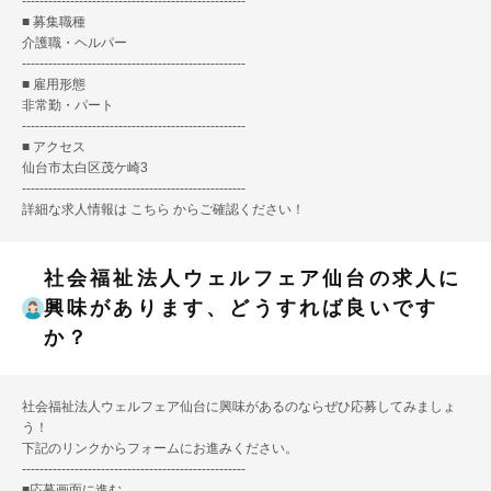
---------------------------------------------------
■ 募集職種
介護職・ヘルパー
---------------------------------------------------
■ 雇用形態
非常勤・パート
---------------------------------------------------
■ アクセス
仙台市太白区茂ケ崎3
---------------------------------------------------
詳細な求人情報は
こちら
からご確認ください！
社会福祉法人ウェルフェア仙台の求人に
興味があります、どうすれば良いです
か？
社会福祉法人ウェルフェア仙台に興味があるのならぜひ応募してみましょ
う！
下記のリンクからフォームにお進みください。
---------------------------------------------------
■
応募画面に進む