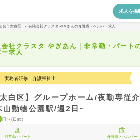
求人を掲
仙台市太白区
›
有限会社クラスタ やぎあんの介護職・ヘルパー求人
限会社クラスタ やぎあん｜非常勤・パート
パー求人
｜実務者研修｜介護福祉士
太白区】グループホーム/夜勤専従介
木山動物公園駅/週2日~
0
円〜(日給)
非常勤・パート
介護職・ヘルパー