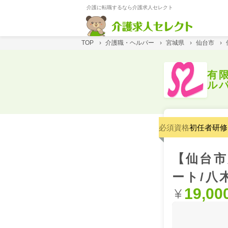
介護に転職するなら介護求人セレクト
TOP
›
介護職・ヘルパー
›
宮城県
›
仙台市
›
有
ル
必須資格
初任者研修
【仙台市
ート/八
19,00