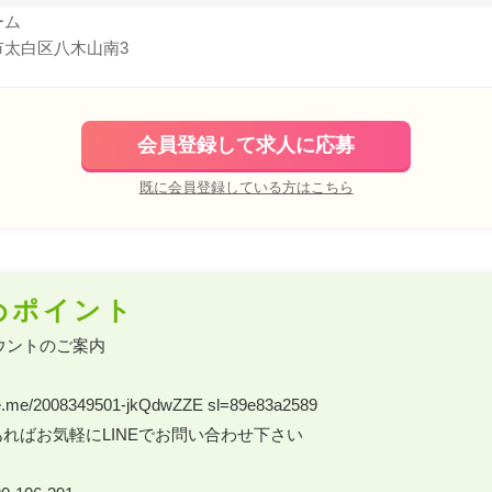
ーム
市太白区八木山南3
会員登録して求人に応募
既に会員登録している方はこちら
めポイント
ウントのご案内

.line.me/2008349501-jkQdwZZE sl=89e83a2589

ればお気軽にLINEでお問い合わせ下さい
