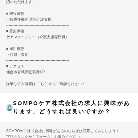
認いただけます。
---------------------------------------------------
■ 施設形態
小規模多機能,居宅介護支援
---------------------------------------------------
■ 募集職種
ケアマネージャー（介護支援専門員）
---------------------------------------------------
■ 雇用形態
正社員・常勤
---------------------------------------------------
■ アクセス
仙台市宮城野区萩野町3
---------------------------------------------------
詳細な求人情報は
こちら
からご確認ください！
SOMPOケア株式会社の求人に興味があ
ります、どうすれば良いですか？
SOMPOケア株式会社に興味があるのならぜひ応募してみましょう！
下記のリンクからフォームにお進みください。