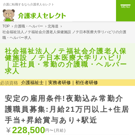
介護に転職するなら介護求人セレクト
MENU
TOP
›
介護職・ヘルパー
›
北海道
›
社会福祉法人ノテ福祉会介護老人保健施設 ノテ日本医療大学リハビリの介護
職・ヘルパー求人
社会福祉法人ノテ福祉会介護老人保
健施設 ノテ日本医療大学リハビリ
｜正社員・常勤の介護職・ヘルパー
求人
介護福祉士｜実務者研修｜初任者研修
必須資格
安定の雇用条件!夜勤込み常勤介
護職員募集:月給21万円以上+住居
手当+昇給賞与あり+駅近
228,500
円〜(月給)