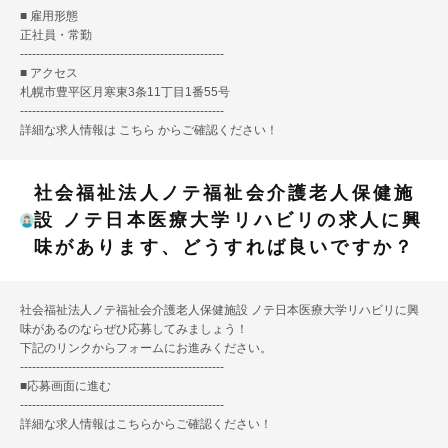
■ 雇用形態
正社員・常勤
---------------------------------------------------
■ アクセス
札幌市豊平区月寒東3条11丁目1番55号
---------------------------------------------------
詳細な求人情報は
こちら
からご確認ください！
社会福祉法人ノテ福祉会介護老人保健施
設 ノテ日本医療大学リハビリの求人に興
味があります、どうすれば良いですか？
社会福祉法人ノテ福祉会介護老人保健施設 ノテ日本医療大学リハビリに興
味があるのならぜひ応募してみましょう！
下記のリンクからフォームにお進みください。
---------------------------------------------------
■
応募画面に進む
---------------------------------------------------
詳細な求人情報は
こちら
からご確認ください！