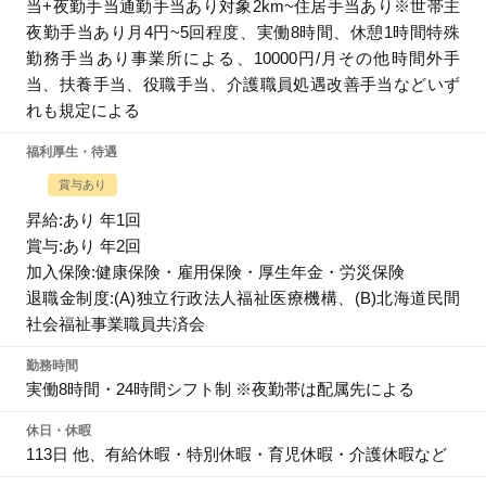
当+夜勤手当通勤手当あり対象2km~住居手当あり※世帯主
夜勤手当あり月4円~5回程度、実働8時間、休憩1時間特殊
勤務手当あり事業所による、10000円/月その他時間外手
当、扶養手当、役職手当、介護職員処遇改善手当などいず
れも規定による
福利厚生・待遇
賞与あり
昇給:あり 年1回
賞与:あり 年2回
加入保険:健康保険・雇用保険・厚生年金・労災保険
退職金制度:(A)独立行政法人福祉医療機構、(B)北海道民間
社会福祉事業職員共済会
勤務時間
実働8時間・24時間シフト制 ※夜勤帯は配属先による
休日・休暇
113日 他、有給休暇・特別休暇・育児休暇・介護休暇など