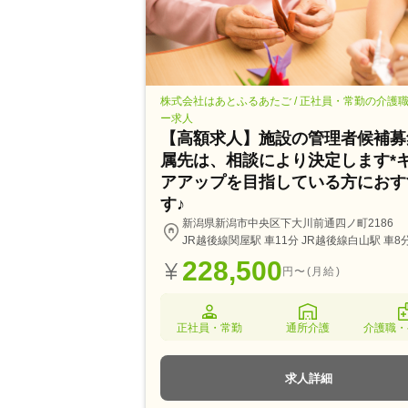
株式会社はあとふるあたご / 正社員・常勤の介護
ー求人
【高額求人】施設の管理者候補募
属先は、相談により決定します*
アアップを目指している方におす
す♪
新潟県新潟市中央区下大川前通四ノ町2186
JR越後線関屋駅 車11分 JR越後線白山駅 車8
228,500
円〜(月給)
正社員・常勤
通所介護
介護職・
求人詳細