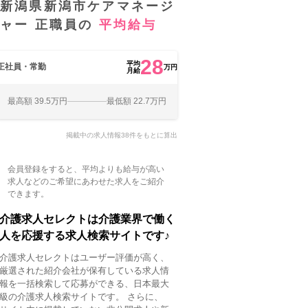
新潟県新潟市ケアマネージ
ャー 正職員の
平均給与
28
平均
正社員・常勤
万円
月給
最高額 39.5万円
最低額 22.7万円
掲載中の求人情報38件をもとに算出
会員登録をすると、平均よりも給与が高い
求人などのご希望にあわせた求人をご紹介
できます。
介護求人セレクトは介護業界で働く
人を応援する求人検索サイトです♪
介護求人セレクトはユーザー評価が高く、
厳選された紹介会社が保有している求人情
報を一括検索して応募ができる、日本最大
級の介護求人検索サイトです。 さらに、