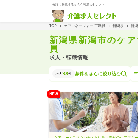
介護に転職するなら介護求人セレクト
TOP
›
ケアマネージャー 正職員
›
新潟県
›
新潟
新潟県新潟市のケア
員
求人・転職情報
38
条件をさらに絞り込む
求人
件
NEW
ケアサービスあたたか / 正社員・常勤のケアマネ