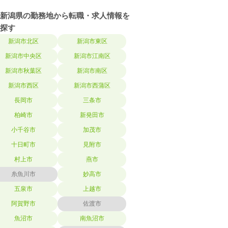
新潟県の勤務地から転職・求人情報を
探す
新潟市北区
新潟市東区
新潟市中央区
新潟市江南区
新潟市秋葉区
新潟市南区
新潟市西区
新潟市西蒲区
長岡市
三条市
柏崎市
新発田市
小千谷市
加茂市
十日町市
見附市
村上市
燕市
糸魚川市
妙高市
五泉市
上越市
阿賀野市
佐渡市
魚沼市
南魚沼市