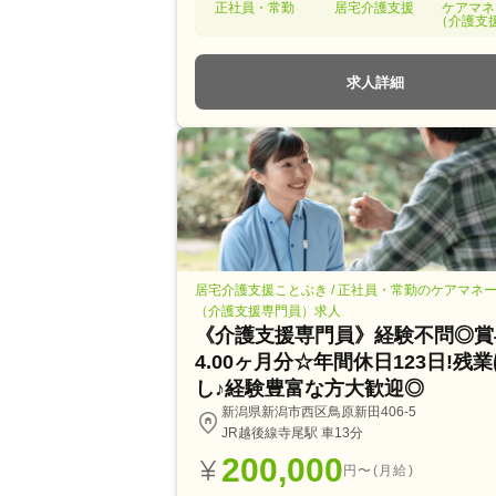
正社員・常勤
居宅介護支援
ケアマネ
（介護支
求人詳細
居宅介護支援ことぶき / 正社員・常勤のケアマネ
（介護支援専門員）求人
《介護支援専門員》経験不問◎賞
4.00ヶ月分☆年間休日123日!残
し♪経験豊富な方大歓迎◎
新潟県新潟市西区鳥原新田406-5
JR越後線寺尾駅 車13分
200,000
円〜(月給)