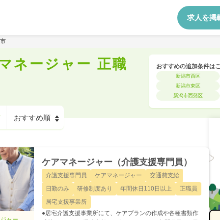
求人を掲
市
マネージャー 正職
おすすめの追加条件は
新潟市西区
新潟市東区
新潟市西蒲区
ケアマネージャー（介護支援専門員）
介護支援専門員
ケアマネージャー
交通費支給
日勤のみ
研修制度あり
年間休日110日以上
正職員
居宅支援事業所
●居宅介護支援事業所にて、ケアプランの作成や各種書類作
ージャー