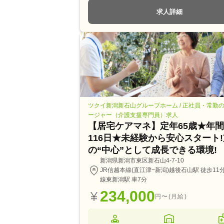
求人詳細
ツクイ新潟新石山グループホーム / 正社員・常勤
ージャー（介護支援専門員）求人
【居宅ケアマネ】定年65歳★年
116日★未経験から安心スタート
の“中心”として成長できる環境!
新潟県新潟市東区新石山4-7-10
JR信越本線(直江津~新潟)越後石山駅 徒歩11分
線東新潟駅 車7分
234,000
円〜(月給)