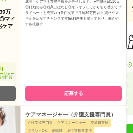
成等、ケアマネ業務全般をお任せします。 ●年間休日110日
◎日勤のみ◎残業ほぼなし◎オンオフしっかり切り替えてプ
39万
ライベートも充実♪♪ ●条件次第で月給39万円以上!資格やス
し◎マイ
キルを活かすチャンスです!福利厚生も整っており、働きや
すさ抜群☆
宅ケア
ージャー
援専門員）
応募する
ケアマネージャー（介護支援専門員）
介護支援専門員
ケアマネージャー
交通費支給
ブランクOK
正職員
居宅支援事業所