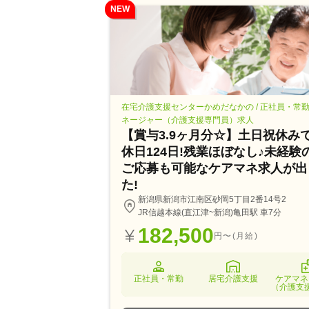
NEW
在宅介護支援センターかめだなかの / 正社員・常
ネージャー（介護支援専門員）求人
【賞与3.9ヶ月分☆】土日祝休み
休日124日!残業ほぼなし♪未経験
ご応募も可能なケアマネ求人が出
た!
新潟県新潟市江南区砂岡5丁目2番14号2
JR信越本線(直江津~新潟)亀田駅 車7分
182,500
円〜(月給)
正社員・常勤
居宅介護支援
ケアマネ
（介護支