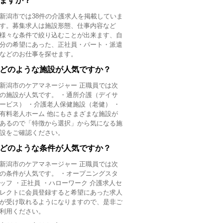
ますか？
新潟市では38件の介護求人を掲載していま
す。募集求人は施設形態、仕事内容など
様々な条件で絞り込むことが出来ます、自
分の希望にあった、正社員・パート・派遣
などのお仕事を探せます。
どのような施設が人気ですか？
新潟市のケアマネージャー 正職員では次
の施設が人気です。 ・通所介護（デイサ
ービス） ・介護老人保健施設（老健） ・
有料老人ホーム 他にもさまざまな施設が
あるので「特徴から選択」から気になる施
設をご確認ください。
どのような条件が人気ですか？
新潟市のケアマネージャー 正職員では次
の条件が人気です。 ・オープニングスタ
ッフ ・正社員 ・ハローワーク
介護求人セ
レクトに会員登録
すると希望にあった求人
が受け取れるようになりますので、是非ご
利用ください。