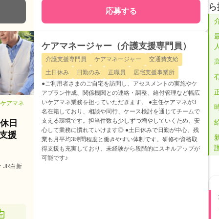
ら
応募する
ケアマネージャー（介護支援専門員）
介護支援専門員
ケアマネージャー
交通費支給
土日休み
日勤のみ
正職員
居宅支援事業所
●ご利用者さまのご自宅を訪問し、アセスメントの実施やケ
アプラン作成、関係機関との連絡・調整、給付管理など幅広
いケアマネ業務を担っていただきます。 ●主任ケアマネが3
のケアマネ
名在籍しており、相談や同行、ケース検討を通じてチームで
支える環境です。担当件数も少しずつ増やしていくため、安
間休日
心して業務に慣れていけます◎ ●土日休みで日勤が中心、残
!支援
業も月平均3時間程度と働きやすい体制です。研修や資格取
得支援も充実しており、未経験から段階的にスキルアップが
可能です♪
 JR白新