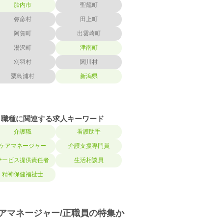
胎内市
聖籠町
弥彦村
田上町
阿賀町
出雲崎町
湯沢町
津南町
刈羽村
関川村
粟島浦村
新潟県
職種に関連する求人キーワード
介護職
看護助手
ケアマネージャー
介護支援専門員
サービス提供責任者
生活相談員
精神保健福祉士
アマネージャー/正職員の特集か