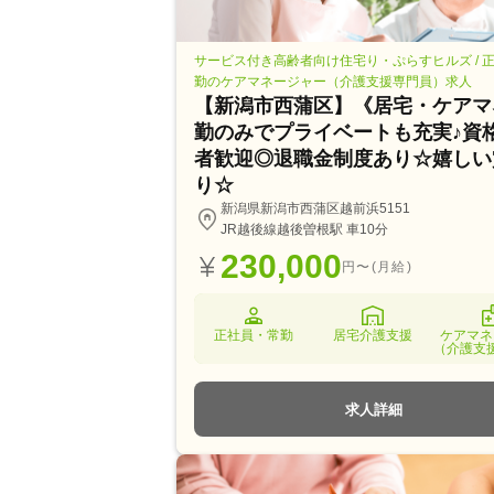
サービス付き高齢者向け住宅り・ぷらすヒルズ / 
勤のケアマネージャー（介護支援専門員）求人
【新潟市西蒲区】《居宅・ケアマ
勤のみでプライベートも充実♪資
者歓迎◎退職金制度あり☆嬉しい
り☆
新潟県新潟市西蒲区越前浜5151
JR越後線越後曽根駅 車10分
230,000
円〜(月給)
正社員・常勤
居宅介護支援
ケアマネ
（介護支
求人詳細