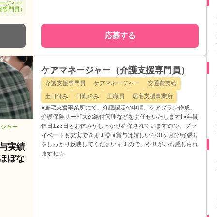
ージャー
援専門員）
応募する
ケアマネージャー（介護支援専門員）
介護支援専門員
ケアマネージャー
交通費支給
土日休み
日勤のみ
正職員
居宅支援事業所
●居宅支援事業所にて、介護認定の申請、ケアプラン作成、
介護保険サービスの給付管理などをお任せいたします! ●年間
休日123日とお休みがしっかり確保されていますので、プラ
ージャー
イベートも充実できます◎ ●賞与は嬉しい4.00ヶ月分!頑張り
をしっかり反映してくださいますので、やりがいも感じられ
与実績
ますね☆
業ほぼな