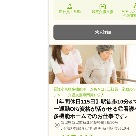
正社員・常勤
居宅介護支援
ケアマネ
（介護支
求人詳細
看護小規模多機能ホームあきは / 正社員・常勤の
ジャー（介護支援専門員）求人
【年間休日115日】駅徒歩10分&
ー通勤OK/資格が活かせる◎看護
多機能ホームでのお仕事です♪
新潟県新潟市秋葉区荻野町2番10号
JR信越本線(直江津~新潟)荻川駅 徒歩10分