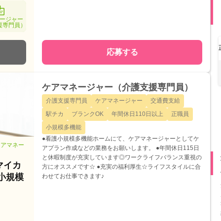
ージャー
援専門員）
応募する
ケアマネージャー（介護支援専門員）
介護支援専門員
ケアマネージャー
交通費支給
駅チカ
ブランクOK
年間休日110日以上
正職員
小規模多機能
●看護小規模多機能ホームにて、ケアマネージャーとしてケ
ケアマネー
アプラン作成などの業務をお願いします。 ●年間休日115日
と休暇制度が充実しています◎ワークライフバランス重視の
マイカ
方にオススメです☆ ●充実の福利厚生☆ライフスタイルに合
小規模
わせてお仕事できます♪