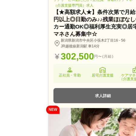
（介護支援専門員）求人
【★高額求人★】条件次第で月給
円以上◎日勤のみ♪♪残業ほぼな
カー通勤OK◎福利厚生充実◎居
マネさん募集中☆
新潟県新潟市中央区小張木2丁目16 - 56
JR越後線新潟駅 車14分
302,500
円〜(月給)
正社員・常勤
居宅介護支援
ケアマネ
（介護支
求人詳細
NEW