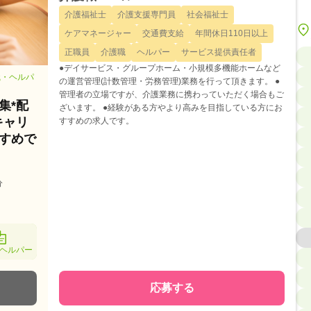
介護福祉士
介護支援専門員
社会福祉士
ケアマネージャー
交通費支給
年間休日110日以上
正職員
介護職
ヘルパー
サービス提供責任者
●デイサービス・グループホーム・小規模多機能ホームなど
職・ヘルパ
の運営管理(計数管理・労務管理)業務を行って頂きます。 ●
管理者の立場ですが、介護業務に携わっていただく場合もご
集*配
ざいます。 ●経験がある方やより高みを目指している方にお
キャリ
すすめの求人です。
すめで
分
ヘルパー
応募する