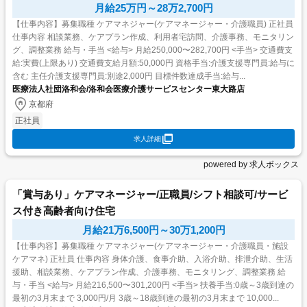
月給25万円～28万2,700円
【仕事内容】募集職種 ケアマネジャー(ケアマネージャー・介護職員) 正社員
仕事内容 相談業務、ケアプラン作成、利用者宅訪問、介護事務、モニタリン
グ、調整業務 給与・手当 <給与> 月給250,000〜282,700円 <手当> 交通費支
給:実費(上限あり) 交通費支給月額:50,000円 資格手当:介護支援専門員:給与に
含む 主任介護支援専門員:別途2,000円 目標件数達成手当:給与...
医療法人社団洛和会/洛和会医療介護サービスセンター東大路店
京都府
正社員
求人詳細
powered by 求人ボックス
「賞与あり」ケアマネージャー/正職員/シフト相談可/サービ
ス付き高齢者向け住宅
月給21万6,500円～30万1,200円
【仕事内容】募集職種 ケアマネジャー(ケアマネージャー・介護職員・施設
ケアマネ) 正社員 仕事内容 身体介護、食事介助、入浴介助、排泄介助、生活
援助、相談業務、ケアプラン作成、介護事務、モニタリング、調整業務 給
与・手当 <給与> 月給216,500〜301,200円 <手当> 扶養手当:0歳～3歳到達の
最初の3月末まで 3,000円/月 3歳～18歳到達の最初の3月末まで 10,000...