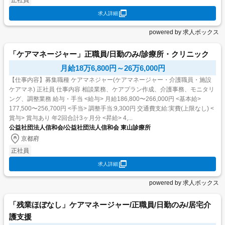
求人詳細
powered by 求人ボックス
「ケアマネージャー」正職員/日勤のみ/診療所・クリニック
月給18万6,800円～26万6,000円
【仕事内容】募集職種 ケアマネジャー(ケアマネージャー・介護職員・施設
ケアマネ) 正社員 仕事内容 相談業務、ケアプラン作成、介護事務、モニタリ
ング、調整業務 給与・手当 <給与> 月給186,800〜266,000円 <基本給>
177,500〜256,700円 <手当> 調整手当:9,300円 交通費支給:実費(上限なし) <
賞与> 賞与あり 年2回合計3ヶ月分 <昇給> 4,...
公益社団法人信和会/公益社団法人信和会 東山診療所
京都府
正社員
求人詳細
powered by 求人ボックス
「残業ほぼなし」ケアマネージャー/正職員/日勤のみ/居宅介
護支援