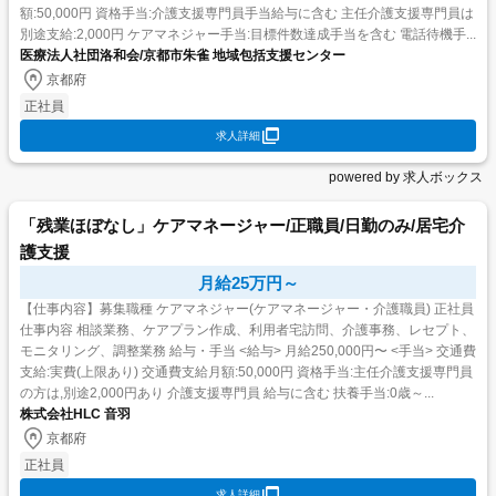
額:50,000円 資格手当:介護支援専門員手当給与に含む 主任介護支援専門員は
別途支給:2,000円 ケアマネジャー手当:目標件数達成手当を含む 電話待機手...
医療法人社団洛和会/京都市朱雀 地域包括支援センター
京都府
正社員
求人詳細
powered by 求人ボックス
「残業ほぼなし」ケアマネージャー/正職員/日勤のみ/居宅介
護支援
月給25万円～
【仕事内容】募集職種 ケアマネジャー(ケアマネージャー・介護職員) 正社員
仕事内容 相談業務、ケアプラン作成、利用者宅訪問、介護事務、レセプト、
モニタリング、調整業務 給与・手当 <給与> 月給250,000円〜 <手当> 交通費
支給:実費(上限あり) 交通費支給月額:50,000円 資格手当:主任介護支援専門員
の方は,別途2,000円あり 介護支援専門員 給与に含む 扶養手当:0歳～...
株式会社HLC 音羽
京都府
正社員
求人詳細