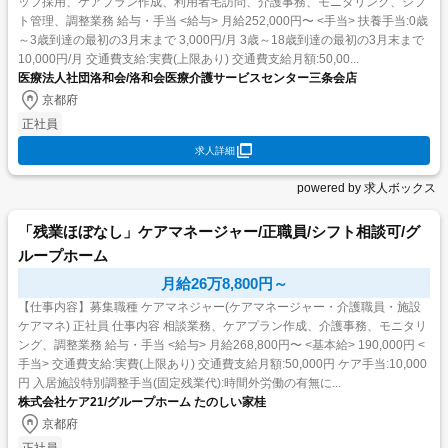
ッフ採用、ケアプラン作成、利用者宅訪問、介護事務、モニタリング、シフ
ト管理、調整業務 給与・手当 <給与> 月給252,000円〜 <手当> 扶養手当:0歳
～3歳到達の最初の3月末まで 3,000円/月 3歳～18歳到達の最初の3月末まで
10,000円/月 交通費支給:実費(上限あり) 交通費支給月額:50,00...
医療法人社団洛和会/洛和会医療介護サービスセンター三条会店
京都府
正社員
求人詳細
powered by 求人ボックス
「残業ほぼなし」ケアマネージャー/正職員/シフト相談可/グ
ループホーム
月給26万8,800円～
【仕事内容】募集職種 ケアマネジャー(ケアマネージャー・介護職員・施設
ケアマネ) 正社員 仕事内容 相談業務、ケアプラン作成、介護事務、モニタリ
ング、調整業務 給与・手当 <給与> 月給268,800円〜 <基本給> 190,000円 <
手当> 交通費支給:実費(上限あり) 交通費支給月額:50,000円 ケア手当:10,000
円 入居施設特別調整手当(固定残業代):時間外労働の有無に...
株式会社ケア21/グループホーム たのしい家桂
京都府
正社員