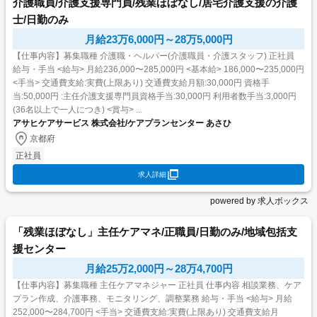
介護職員/介護支援専門員/残業ほぼなし/居宅介護支援の介護
士/日勤のみ
月給23万6,000円～28万5,000円
【仕事内容】募集職種 介護職・ヘルパー(介護職員・介護スタッフ) 正社員
給与・手当 <給与> 月給236,000〜285,000円 <基本給> 186,000〜235,000円
<手当> 交通費支給:実費(上限あり) 交通費支給月額:30,000円 資格手
当:50,000円 :主任介護支援専門員資格手当:30,000円 利用者数手当:3,000円
(36名以上で一人につき) <賞与> ...
アサヒケアサービス 株式会社/ケアプランセンター あさひ
京都府
正社員
求人詳細
powered by 求人ボックス
「残業ほぼなし」主任ケアマネ/正職員/日勤のみ/地域包括支
援センター
月給25万2,000円～28万4,700円
【仕事内容】募集職種 主任ケアマネジャー 正社員 仕事内容 相談業務、ケア
プラン作成、介護事務、モニタリング、調整業務 給与・手当 <給与> 月給
252,000〜284,700円 <手当> 交通費支給:実費(上限あり) 交通費支給月