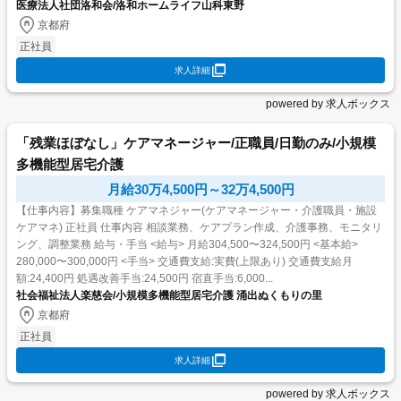
医療法人社団洛和会/洛和ホームライフ山科東野
京都府
正社員
求人詳細
powered by 求人ボックス
「残業ほぼなし」ケアマネージャー/正職員/日勤のみ/小規模
多機能型居宅介護
月給30万4,500円～32万4,500円
【仕事内容】募集職種 ケアマネジャー(ケアマネージャー・介護職員・施設
ケアマネ) 正社員 仕事内容 相談業務、ケアプラン作成、介護事務、モニタリ
ング、調整業務 給与・手当 <給与> 月給304,500〜324,500円 <基本給>
280,000〜300,000円 <手当> 交通費支給:実費(上限あり) 交通費支給月
額:24,400円 処遇改善手当:24,500円 宿直手当:6,000...
社会福祉法人楽慈会/小規模多機能型居宅介護 涌出ぬくもりの里
京都府
正社員
求人詳細
powered by 求人ボックス