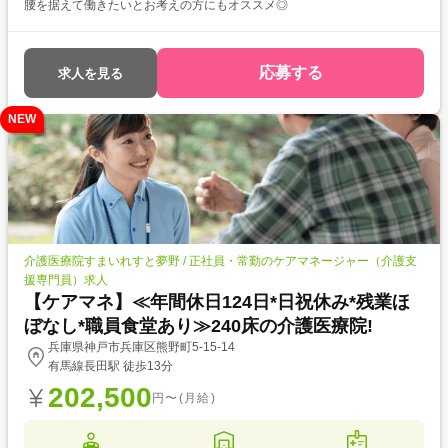
腰を据えて働きたいとお考えの方にもオススメ◎
応募する
求人を見る
NEW
介護医療院すまいれすと夢野 / 正社員・常勤のケアマネージャー（介護支
援専門員）求人
【ケアマネ】≪年間休日124日*日祝休み*残業ほ
ぼなし*職員食堂あり≫240床の介護医療院!
兵庫県神戸市兵庫区熊野町5-15-14
有馬線長田駅 徒歩13分
202,500
円〜(月給)