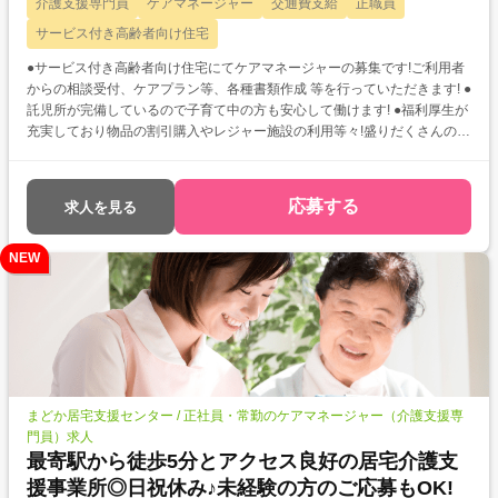
介護支援専門員
ケアマネージャー
交通費支給
正職員
サービス付き高齢者向け住宅
●サービス付き高齢者向け住宅にてケアマネージャーの募集です!ご利用者
からの相談受付、ケアプラン等、各種書類作成 等を行っていただきます! ●
託児所が完備しているので子育て中の方も安心して働けます! ●福利厚生が
充実しており物品の割引購入やレジャー施設の利用等々!盛りだくさんの待
遇です!
応募する
求人を見る
NEW
まどか居宅支援センター / 正社員・常勤のケアマネージャー（介護支援専
門員）求人
最寄駅から徒歩5分とアクセス良好の居宅介護支
援事業所◎日祝休み♪未経験の方のご応募もOK!