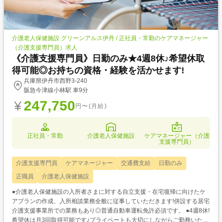
介護老人保健施設 グリーンアルス伊丹 / 正社員・常勤のケアマネージャー
（介護支援専門員）求人
《介護支援専門員》日勤のみ★4週8休♪希望休取
得可能◎お持ちの資格・経験を活かせます!
兵庫県伊丹市西野3-240
阪急今津線小林駅 車9分
247,750
円〜(月給)
正社員・常勤
介護老人保健施設
ケアマネージャー（介護
支援専門員）
介護支援専門員
ケアマネージャー
交通費支給
日勤のみ
正職員
介護老人保健施設
●介護老人保健施設の入所者さまに対する自立支援・在宅復帰に向けたケ
アプランの作成、入所相談業務全般に従事していただきます!併設する居宅
介護支援事業所での業務もあり◎普通自動車運転免許必須です。 ●4週8休!
希望休は月3回取得可能です♪プライベートも大切にしながらご勤務いただ