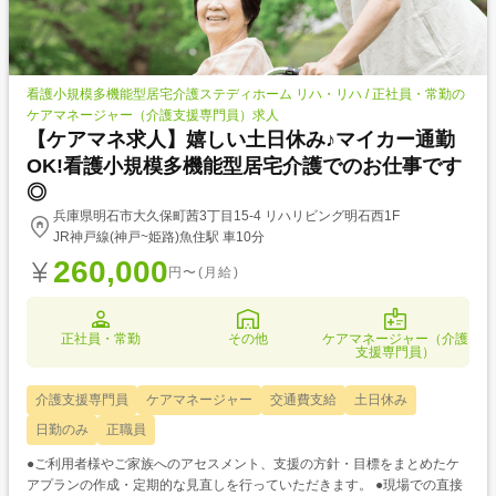
看護小規模多機能型居宅介護ステディホーム リハ・リハ / 正社員・常勤の
ケアマネージャー（介護支援専門員）求人
【ケアマネ求人】嬉しい土日休み♪マイカー通勤
OK!看護小規模多機能型居宅介護でのお仕事です
◎
兵庫県明石市大久保町茜3丁目15-4 リハリビング明石西1F
JR神戸線(神戸~姫路)魚住駅 車10分
260,000
円〜(月給)
正社員・常勤
その他
ケアマネージャー（介護
支援専門員）
介護支援専門員
ケアマネージャー
交通費支給
土日休み
日勤のみ
正職員
●ご利用者様やご家族へのアセスメント、支援の方針・目標をまとめたケ
アプランの作成・定期的な見直しを行っていただきます。 ●現場での直接