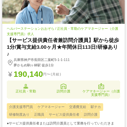
ヘルパーステーションおおぞら / 正社員・常勤のケアマネージャー（介護
支援専門員）求人
【サービス提供責任者兼訪問介護員】駅から徒歩
1分/賞与支給3.00ヶ月★年間休日113日!研修あり
♪
兵庫県神戸市長田区二葉町5-1-1-111
夢かもめ駒ヶ林駅 徒歩1分
190,140
円〜(月給)
正社員・常勤
訪問介護
ケアマネージャー（介護
支援専門員）
介護支援専門員
ケアマネージャー
交通費支給
駅チカ
研修制度あり
正職員
サービス提供責任者
訪問介護
●サービス提供責任者または訪問介護員として業務を行っていただきま