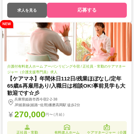
応募する
求人を見る
NEW
介護付有料老人ホーム アーバンリビング今宿 / 正社員・常勤のケアマネー
ジャー（介護支援専門員）求人
【ケアマネ】年間休日112日/残業ほぼなし/定年
65歳&再雇用あり/入職日は相談OK!事前見学も大
歓迎です☆彡
兵庫県姫路市西今宿2-2-38
JR姫新線(姫路~佐用)播磨高岡駅 徒歩2分
270,000
円〜(月給)
正社員・常勤
有料老人ホーム
ケアマネージャー（介護