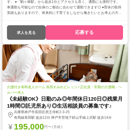
す。 ●「駒ヶ林駅」から徒歩1分とアクセスも良く、通勤にも便利です。
車通勤も可能なので自身のご都合に合わせて通勤できます◎ ●育休の取得
実績もありますので、将来的に子育てをしながら働きたいとお考えの方も
安心♪
応募する
求人を見る
介護付き有料老人ホーム 長田すみれビレッジ / 正社員・常勤の介護職・ヘ
ルパー求人
《未経験OK》日勤のみ◎年間休日120日◎残業月
1時間◎託児所あり◎生活相談員の募集です♪
兵庫県神戸市長田区房王寺町2-3-25
有馬線長田駅 徒歩12分 神戸市営地下鉄山手線上沢駅 徒歩14分
195,000
円〜(月給)