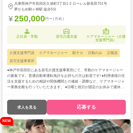
兵庫県神戸市長田区久保町3丁目1-2 ローレル新長田701号
夢かもめ駒ヶ林駅 徒歩5分
250,000
円〜(月給)
正社員・常勤
居宅介護支援
ケアマネージャー（介護
支援専門員）
介護支援専門員
ケアマネージャー
駅チカ
日勤のみ
正職員
居宅支援事業所
●神戸市長田区にある居宅介護支援事業所にて、常勤のケアマネージャー
の募集です。普通自動車運転免許をお持ちの方は歓迎です! ●利用者様の生
活を支援するための相談や関係機関との連絡・調整など、ケアマネージャ
ー業務全般を行っていただきます。 ●日曜と祝日が固定のお休みで週休2
日制なので、家庭やプライベートとの両立も可能ですよ☆
応募する
求人を見る
NEW