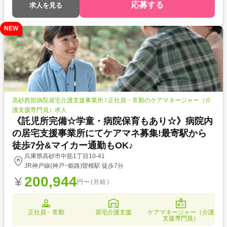
応募する
求人を見る
NEW
高砂西部病院居宅介護支援事業所 / 正社員・常勤のケアマネージャー（介
護支援専門員）求人
《託児所完備☆学童・病院保育もあり☆》病院内
の居宅支援事業所にてケアマネ募集!最寄駅から
徒歩7分&マイカー通勤もOK♪
兵庫県高砂市中筋1丁目10-41
JR神戸線(神戸~姫路)曽根駅 徒歩7分
200,944
円〜(月給)
正社員・常勤
居宅介護支援
ケアマネージャー（介護
支援専門員）