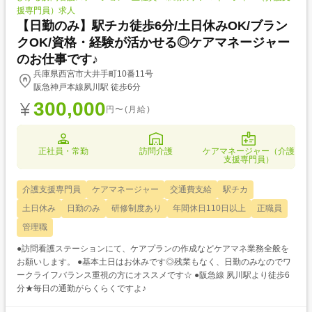
援専門員）求人
【日勤のみ】駅チカ徒歩6分/土日休みOK/ブラン
クOK/資格・経験が活かせる◎ケアマネージャー
のお仕事です♪
兵庫県西宮市大井手町10番11号
阪急神戸本線夙川駅 徒歩6分
300,000
円〜(月給)
正社員・常勤
訪問介護
ケアマネージャー（介護
支援専門員）
介護支援専門員
ケアマネージャー
交通費支給
駅チカ
土日休み
日勤のみ
研修制度あり
年間休日110日以上
正職員
管理職
●訪問看護ステーションにて、ケアプランの作成などケアマネ業務全般を
お願いします。 ●基本土日はお休みです◎残業もなく、日勤のみなのでワ
ークライフバランス重視の方にオススメです☆ ●阪急線 夙川駅より徒歩6
分★毎日の通勤がらくらくですよ♪