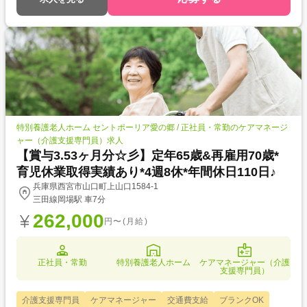
特別養護老人ホーム セントポーリア愛の郷 / 正社員・常勤のケアマネージ
ャー（介護支援専門員）求人
【賞与3.53ヶ月分☆彡】定年65歳&再雇用70歳*
育児休業取得実績あり*4週8休*年間休日110日♪
兵庫県西宮市山口町上山口1584-1
三田線岡場駅 車7分
262,000
円〜(月給)
正社員・常勤
特別養護老人ホーム
ケアマネージャー（介護
支援専門員）
介護支援専門員
ケアマネージャー
交通費支給
ブランクOK