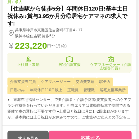
員）求人
【住吉駅から徒歩5分】年間休日120日!基本土日
祝休み♪賞与3.95か月分◎居宅ケアマネの求人で
す!
兵庫県神戸市東灘区住吉宮町3丁目4 - 17
阪神本線住吉駅 徒歩5分
223,220
円〜(月給)
正社員・常勤
居宅介護支援
ケアマネージャー（介護
支援専門員）
介護支援専門員
ケアマネージャー
交通費支給
駅チカ
日勤のみ
年間休日110日以上
正職員
管理職
居宅支援事業所
●「東灘在宅福祉センター」で要介護者・介護予防者(要支援者)へのケアプ
ラン作成等を行っていただきます。担当エリアは電動自転車で訪問できる
距離で車の運転は不要です◎ ●土曜日と祝日は月に1~2回出勤があります
が、基本的には土日祝日がお休みですので、ご家族やご友人との予定も合
わせやすいですよ♪ ●阪神・JR「住吉駅」から徒歩5分とアクセス抜群の立
地にありますので通勤が便利です◎
応募する
求人を見る