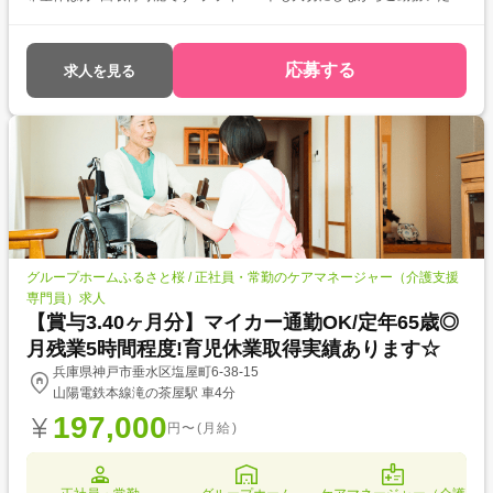
けますね★ ●マイカー通勤OK☆彡天候に左右されないので毎日の通勤も安
心です♪
応募する
求人を見る
グループホームふるさと桜 / 正社員・常勤のケアマネージャー（介護支援
専門員）求人
【賞与3.40ヶ月分】マイカー通勤OK/定年65歳◎
月残業5時間程度!育児休業取得実績あります☆
兵庫県神戸市垂水区塩屋町6-38-15
山陽電鉄本線滝の茶屋駅 車4分
197,000
円〜(月給)