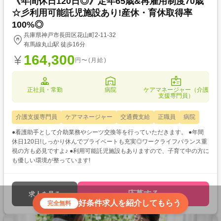
《年間休日120日◎》定年65歳&再雇用制度70歳
☆彡利用可能託児施設あり!産休・育休取得率
100%◎
兵庫県神戸市長田区花山町2-11-32
有馬線丸山駅 徒歩16分
164,300
円〜(月給)
正社員・常勤
病院
ケアマネージャー（介護
支援専門員）
介護支援専門員
ケアマネージャー
交通費支給
正職員
病院
●看護助手として介助業務やシーツ交換等を行っていただきます。 ●年間
休日120日!しっかり休んでプライベートも充実◎ワークライフバランス重
視の方も必見ですよ♪ ●利用可能託児施設もありますので、子育て中の方に
も優しい環境が整っています!
応募する
求人を見る
好条件求人を紹介してもらう
完全無料