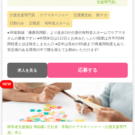
支援専門員）
介護支援専門員
ケアマネージャー
交通費支給
駅チカ
日勤のみ
正職員
有料老人ホーム
●JR姫新線「播磨高岡駅」より徒歩2分!介護付有料老人ホームでケアマネ
さんの募集です♪♪ ●年間休日は112日とお休みたっぷり!残業は月平均5時
間程度とほぼ発生しません◎ ●定年は長めの65歳まで!再雇用制度もあり、
安定感のある環境の中で腰を据えてお勤めいただけます!
応募する
求人を見る
NEW
障害者支援施設 博由園 / 正社員・常勤のケアマネージャー（介護支援専門
員）求人