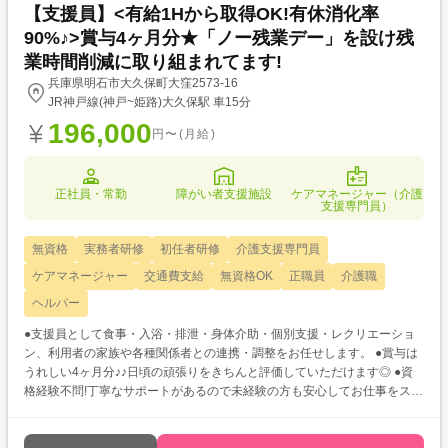
【支援員】<有給1Hから取得OK!有休消化率
90%♪>賞与4ヶ月分★「ノー残業デー」を設け残
業時間削減に取り組まれてます!
兵庫県明石市大久保町大窪2573-16
JR神戸線(神戸~姫路)大久保駅 車15分
196,000
円〜(月給)
正社員・常勤
障がい者支援施設
ケアマネージャー（介護
支援専門員）
無資格
実務者研修
初任者研修
介護支援専門員
ケアマネージャー
交通費支給
無資格OK
正職員
介護職
ヘルパー
●支援員として食事・入浴・排泄・身体介助・個別支援・レクリエーショ
ン、利用者の家族や各種関係者との連携・調整をお任せします。 ●賞与は
うれしい4ヶ月分♪♪日頃の頑張りをきちんと評価していただけます◎ ●資
格経験不問!丁寧なサポートがあるので未経験の方も安心してお仕事をスタ
ートできます☆彡