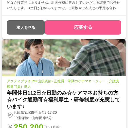
的な介護業務はありません。計画作成に専念していただける環境でお任せ
いたします。 ●土日がお休みですので、ご家族やご友人との予定も合わせ
やすく、プライベートも充実させられます♪
応募する
求人を見る
アクティブライフ中山倶楽部 / 正社員・常勤のケアマネージャー（介護支
援専門員）求人
年間休日112日☆日勤のみ☆ケアマネお持ちの方
☆バイク通勤可☆福利厚生・研修制度が充実して
います♪
兵庫県宝塚市中山台2-17-30
JR宝塚線中山寺駅 車5分
250,200
円〜(月給)