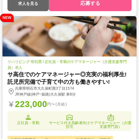
応募する
求人を見る
NEW
リハリビング 明石西 / 正社員・常勤のケアマネージャー（介護支援専門
員）求人
サ高住でのケアマネージャー◎充実の福利厚生!
託児所完備で子育て中の方も働きやすい!
兵庫県明石市大久保町茜3丁目15?4
JR神戸線(神戸~姫路)大久保駅 車8分
223,000
円〜(月給)
正社員・常勤
サービス付き高齢者向け
ケアマネージャー（介護
住宅
支援専門員）