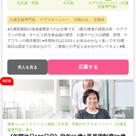
正社員・常勤
その他
ケアマネージャー（介護
支援専門員）
介護支援専門員
ケアマネージャー
日勤のみ
正職員
●介護医療院の地域連携室でのお仕事です。(要介護者の課題分析・ケアプ
ランの作成・サービス担当者会議の運営・介護サービスの調整、管理・ケ
アプランの再評価等) ●年間休日は124日とお休みがかなり多いです!日曜・
祝日は固定でお休みなので、ご家族との予定も合わせやすいですよ♪ ●職員
食堂では1食300円で美味しいお食事が食べられます★面倒なお弁当作りか
ら解放されますよ◎
応募する
求人を見る
NEW
適寿リハビリテーション病院 / 正社員・常勤のケアマネージャー（介護支
援専門員）求人