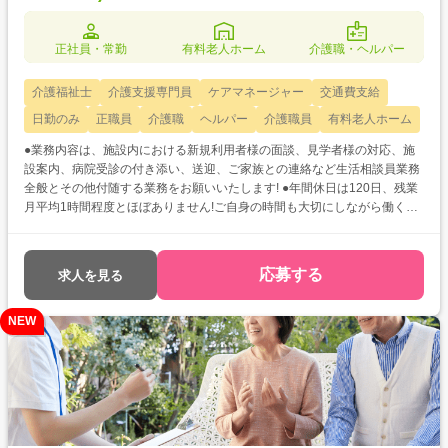
正社員・常勤
有料老人ホーム
介護職・ヘルパー
介護福祉士
介護支援専門員
ケアマネージャー
交通費支給
日勤のみ
正職員
介護職
ヘルパー
介護職員
有料老人ホーム
●業務内容は、施設内における新規利用者様の面談、見学者様の対応、施
設案内、病院受診の付き添い、送迎、ご家族との連絡など生活相談員業務
全般とその他付随する業務をお願いいたします! ●年間休日は120日、残業
月平均1時間程度とほぼありません!ご自身の時間も大切にしながら働くこ
とができます♪ ●利用可能な託児所あり◎子育て中の方も安心してご勤務い
ただけます!
応募する
求人を見る
NEW