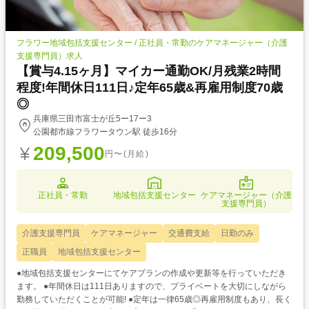
フラワー地域包括支援センター / 正社員・常勤のケアマネージャー（介護
支援専門員）求人
【賞与4.15ヶ月】マイカー通勤OK/月残業2時間
程度!年間休日111日♪定年65歳&再雇用制度70歳
◎
兵庫県三田市富士が丘5ー17ー3
公園都市線フラワータウン駅 徒歩16分
209,500
円〜(月給)
正社員・常勤
地域包括支援センター
ケアマネージャー（介護
支援専門員）
介護支援専門員
ケアマネージャー
交通費支給
日勤のみ
正職員
地域包括支援センター
●地域包括支援センターにてケアプランの作成や更新等を行っていただき
ます。 ●年間休日は111日ありますので、プライベートを大切にしながら
勤務していただくことが可能! ●定年は一律65歳◎再雇用制度もあり、長く