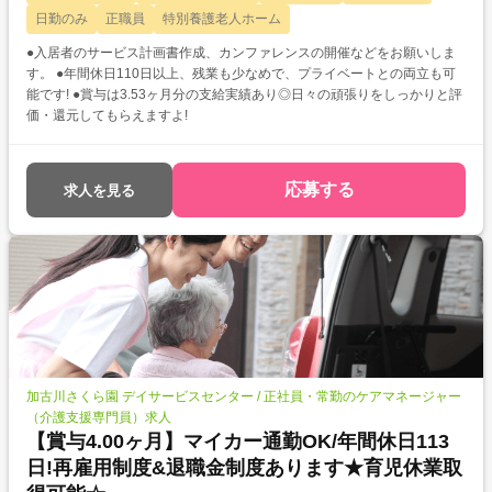
日勤のみ
正職員
特別養護老人ホーム
●入居者のサービス計画書作成、カンファレンスの開催などをお願いしま
す。 ●年間休日110日以上、残業も少なめで、プライベートとの両立も可
能です! ●賞与は3.53ヶ月分の支給実績あり◎日々の頑張りをしっかりと評
価・還元してもらえますよ!
応募する
求人を見る
加古川さくら園 デイサービスセンター / 正社員・常勤のケアマネージャー
（介護支援専門員）求人
【賞与4.00ヶ月】マイカー通勤OK/年間休日113
日!再雇用制度&退職金制度あります★育児休業取