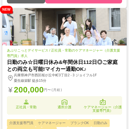
NEW
あぷりこっとデイサービス / 正社員・常勤のケアマネージャー（介護支援
専門員）求人
日勤のみ☆日曜日休み&年間休日112日◎ご家庭
との両立も可能!マイカー通勤OK♪
兵庫県神戸市西区桜が丘中町3丁目2 - 3 ジョイフル1F
粟生線栄駅 徒歩15分
200,000
円〜(月給)
正社員・常勤
通所介護
ケアマネージャー（介護
支援専門員）
介護支援専門員
ケアマネージャー
ブランクOK
日勤のみ