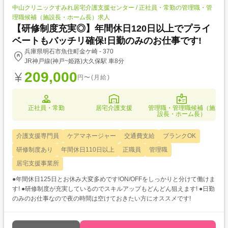
中山クリニックすみれ居宅介護支援センター / 正社員・常勤の管理職・管
理職候補（施設長・ホーム長）求人
【研修制度充実◎】年間休日120日以上でプライ
ベートもバッチリ確保!日勤のみのお仕事です!
兵庫県明石市魚住町金ケ崎 - 370
JR神戸線(神戸~姫路)大久保駅 車8分
209,000
円〜(月給)
正社員・常勤
居宅介護支援
管理職・管理職候補（施
設長・ホーム長）
介護支援専門員
ケアマネージャー
交通費支給
ブランクOK
研修制度あり
年間休日110日以上
正職員
管理職
居宅支援事業所
●年間休日125日とお休み大変多めです!ON/OFFをしっかりと分けて働けま
す! ●研修制度が充実しているのでスキルアップもどんどん狙えます! ●日勤
のみのお仕事なので夜の時間は空けておきたい方にオススメです!