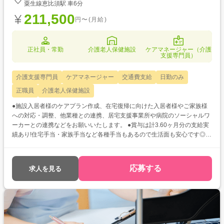
粟生線恵比須駅 車6分
211,500
円〜(月給)
正社員・常勤
介護老人保健施設
ケアマネージャー（介護
支援専門員）
介護支援専門員
ケアマネージャー
交通費支給
日勤のみ
正職員
介護老人保健施設
●施設入居者様のケアプラン作成、在宅復帰に向けた入居者様やご家族様
への対応・調整、他業種との連携、居宅支援事業所や病院のソーシャルワ
ーカーとの連携などをお願いいたします。 ●賞与は計3.60ヶ月分の支給実
績あり!住宅手当・家族手当など各種手当もあるので生活面も安心です◎ ●
マイカー通勤可能&無料駐車場完備★天候に左右されず、らくらく通勤で
きるのは嬉しいですね♪
応募する
求人を見る