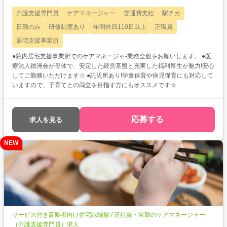
介護支援専門員
ケアマネージャー
交通費支給
駅チカ
日勤のみ
研修制度あり
年間休日110日以上
正職員
居宅支援事業所
●院内居宅支援事業所でのケアマネージャ-業務全般をお願いします。 ●医
療法人徳洲会が母体で、安定した経営基盤と充実した福利厚生が魅力!安心
してご勤務いただけます☆ ●託児所あり!学童保育や病児保育にも対応して
いますので、子育てとの両立を目指す方にもオススメです☆
応募する
求人を見る
NEW
サービス付き高齢者向け住宅緑陽館 / 正社員・常勤のケアマネージャー
（介護支援専門員）求人