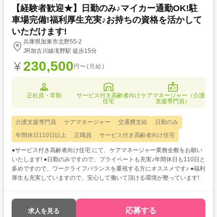
【経験者歓迎★】日勤のみ♪マイカー通勤OK!駐
車場完備!福利厚生充実♪お持ちの資格を活かして
いただけます!
兵庫県加東市北野55-2
JR加古川線滝野駅 徒歩15分
230,500
円〜(月給)
正社員・常勤
サービス付き高齢者向け
ケアマネージャー（介護
住宅
支援専門員）
介護支援専門員
ケアマネージャー
交通費支給
日勤のみ
年間休日110日以上
正職員
サービス付き高齢者向け住宅
●サービス付き高齢者向け住宅 にて、ケアマネージャー業務全般をお願い
いたします! ●日勤のみですので、プライベートも充実♪年間休日も110日と
多めですので、ワークライフバランスを重視する方にオススメです♪ ●福利
厚生も充実していますので、安心して働いて頂ける環境が整っています!
応募する
求人を見る