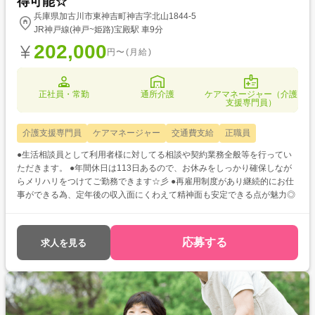
得可能☆
兵庫県加古川市東神吉町神吉字北山1844-5
JR神戸線(神戸~姫路)宝殿駅 車9分
202,000
円〜(月給)
正社員・常勤
通所介護
ケアマネージャー（介護
支援専門員）
介護支援専門員
ケアマネージャー
交通費支給
正職員
●生活相談員として利用者様に対してる相談や契約業務全般等を行ってい
ただきます。 ●年間休日は113日あるので、お休みをしっかり確保しなが
らメリハリをつけてご勤務できます☆彡 ●再雇用制度があり継続的にお仕
事ができる為、定年後の収入面にくわえて精神面も安定できる点が魅力◎
応募する
求人を見る