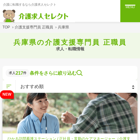
介護に転職するなら介護求人セレクト
MENU
TOP
›
介護支援専門員 正職員
›
兵庫県
兵庫県の介護支援専門員 正職員
求人・転職情報
217
条件をさらに絞り込む
求人
件
NEW
ひかる訪問看護ステーション / 正社員・常勤のケアマネージャー（介護支