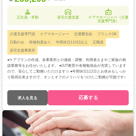
正社員・常勤
居宅介護支援
ケアマネージャー（介護
支援専門員）
介護支援専門員
ケアマネージャー
交通費支給
ブランクOK
日勤のみ
研修制度あり
年間休日110日以上
正職員
居宅支援事業所
●ケアプランの作成、各事業所との連絡・調整、利用者さまやご家族の相
談業務等をお任せいたします。 ●OJT教育や各種勉強会が充実しています
ので、安心してご勤務いただけます☆ ●年間休日112日とお休みもしっか
り取得出来ますので、オンとオフのメリハリをつけたご勤務が可能です♪
応募する
求人を見る