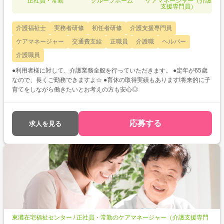
正社員・常勤
グループホーム
ケアマネージャー（介護
支援専門員）
介護福祉士
実務者研修
初任者研修
介護支援専門員
ケアマネージャー
交通費支給
正職員
介護職
ヘルパー
介護職員
●利用者様に対して、介護業務全般を行っていただきます。 ●定年が65歳
なので、長くご勤務できますよ☆ ●育休の取得実績もあります!将来的に子
育てをしながら働きたいとお考えの方も安心◎
応募する
求人を見る
東灘在宅福祉センター / 正社員・常勤のケアマネージャー（介護支援専門