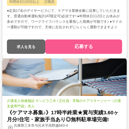
年間休日110日以上
正職員
●定員17名のデイサービスにて、ケアマネ業務全般に従事していただきま
す。普通自動車運転免許(AT限定可)必須です! ●年間休日112日とお休みが
多めですので、ワークライフバランスを重視した勤務が可能です♪ ●マイカ
ー通勤が可能ですので、天候に左右されずにらくらく通勤できますよ☆
応募する
求人を見る
介護老人保健施設 サンビラ三木 / 正社員・常勤のケアマネージャー（介護
支援専門員）求人
《ケアマネ募集♪》17時半終業★賞与実績3.60ヶ
月分!住宅・家族手当あり◎無料駐車場完備!
兵庫県三木市与呂木字高野越683-4