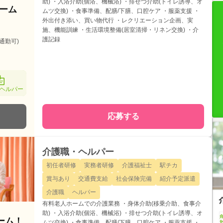
助) ・入浴介助(個浴、機械浴) ・排せつ介助(トイレ誘導、オ
ホーム
ムツ交換) ・食事準備、配膳/下膳、口腔ケア ・服薬支援 ・
外出付き添い、買い物代行 ・レクリエーション企画、実
施、機能訓練 ・生活環境整備(居室清掃・リネン交換) ・介
護記録
通勤可)
ヘルパー
応募する
介護職・ヘルパー
初任者研修
実務者研修
介護福祉士
駅チカ
賞与あり
交通費支給
社会保険完備
紹介予定派遣
介護職
ヘルパー
有料老人ホームでの介護業務 ・身体介助(移乗介助、食事介
助) ・入浴介助(個浴、機械浴) ・排せつ介助(トイレ誘導、オ
ーム！
ムツ交換) ・食事準備、配膳/下膳、口腔ケア ・服薬支援 ・