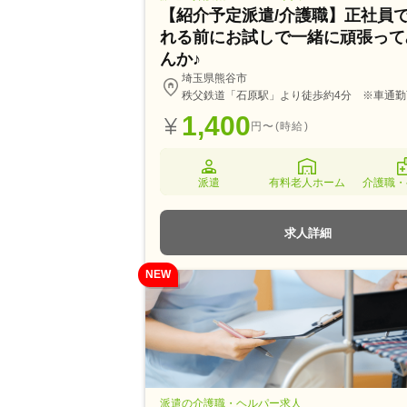
【紹介予定派遣/介護職】正社員
れる前にお試しで一緒に頑張って
んか♪
埼玉県熊谷市
秩父鉄道「石原駅」より徒歩約4分 ※車通勤
1,400
円〜(時給)
派遣
有料老人ホーム
介護職・
求人詳細
NEW
派遣の介護職・ヘルパー求人