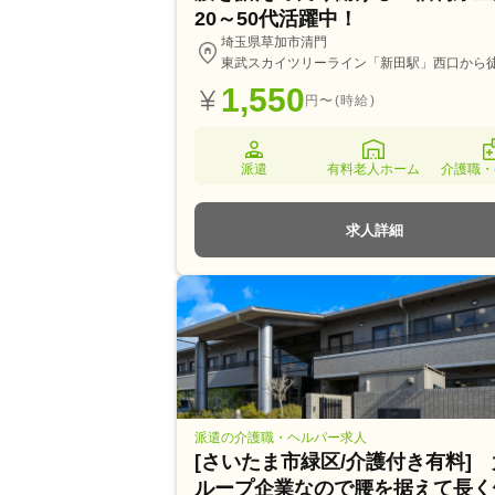
20～50代活躍中！
埼玉県草加市清門
東武スカイツリーライン「新田駅」西口から徒
1,550
円〜(時給)
派遣
有料老人ホーム
介護職・
求人詳細
派遣の介護職・ヘルパー求人
[さいたま市緑区/介護付き有料]
ループ企業なので腰を据えて長く