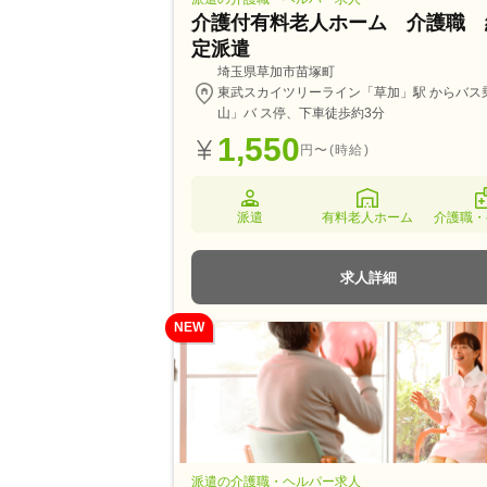
介護付有料老人ホーム 介護職 
定派遣
埼玉県草加市苗塚町
東武スカイツリーライン「草加」駅 からバス
山」バ ス停、下車徒歩約3分
1,550
円〜(時給)
派遣
有料老人ホーム
介護職・
求人詳細
NEW
派遣の介護職・ヘルパー求人