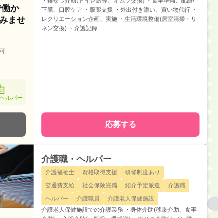
・排せつ介助(トイレ誘導、オムツ交換) ・食事準備、配膳/
で働か
下膳、口腔ケア ・服薬支援 ・外出付き添い、買い物代行 ・
みませ
レクリエーション企画、実施 ・生活環境整備(居室清掃・リ
ネン交換) ・介護記録
可
ヘルパー
応募する
介護職・ヘルパー
介護福祉士
資格取得支援
研修制度あり
交通費支給
社会保険完備
紹介予定派遣
介護職
ヘルパー
介護職員
介護老人保健施設
介護老人保健施設での介護業務 ・身体介助(移乗介助、食事