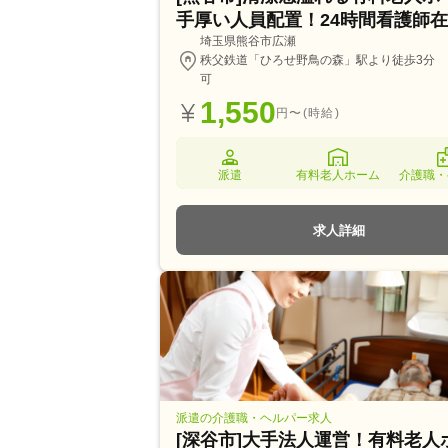
手厚い人員配置！24時間看護師
埼玉県熊谷市広瀬
秩父鉄道「ひろせ野鳥の森」駅より徒歩3分 
可
1,550
円〜(時給)
派遣
有料老人ホーム
介護職・
求人詳細
派遣の介護職・ヘルパー求人
[深谷市]大手法人運営！有料老人