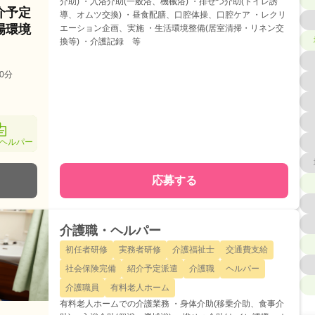
介助) ・入浴介助(一般浴、機械浴) ・排せつ介助(トイレ誘
介予定
導、オムツ交換) ・昼食配膳、口腔体操、口腔ケア ・レクリ
場環境
エーション企画、実施 ・生活環境整備(居室清掃・リネン交
換等) ・介護記録 等
0分
ヘルパー
応募する
介護職・ヘルパー
初任者研修
実務者研修
介護福祉士
交通費支給
社会保険完備
紹介予定派遣
介護職
ヘルパー
介護職員
有料老人ホーム
有料老人ホームでの介護業務 ・身体介助(移乗介助、食事介