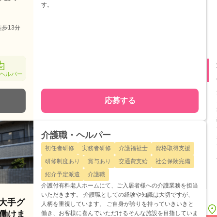
す。
歩13分
ヘルパー
応募する
介護職・ヘルパー
初任者研修
実務者研修
介護福祉士
資格取得支援
研修制度あり
賞与あり
交通費支給
社会保険完備
紹介予定派遣
介護職
介護付有料老人ホームにて、ご入居者様への介護業務を担当
いただきます。 介護職としての経験や知識は大切ですが、
 大手グ
人柄を重視しています。 ご自身が誇りを持っていきいきと
働けま
働き、お客様に喜んでいただけるそんな施設を目指していま