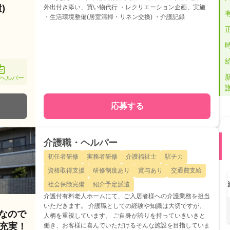
)
外出付き添い、買い物代行 ・レクリエーション企画、実施
・生活環境整備(居室清掃・リネン交換) ・介護記録
ヘルパー
応募する
介護職・ヘルパー
初任者研修
実務者研修
介護福祉士
駅チカ
資格取得支援
研修制度あり
賞与あり
交通費支給
社会保険完備
紹介予定派遣
介護付有料老人ホームにて、ご入居者様への介護業務を担当
いただきます。 介護職としての経験や知識は大切ですが、
人なので
人柄を重視しています。 ご自身が誇りを持っていきいきと
充実！
働き、お客様に喜んでいただけるそんな施設を目指していま