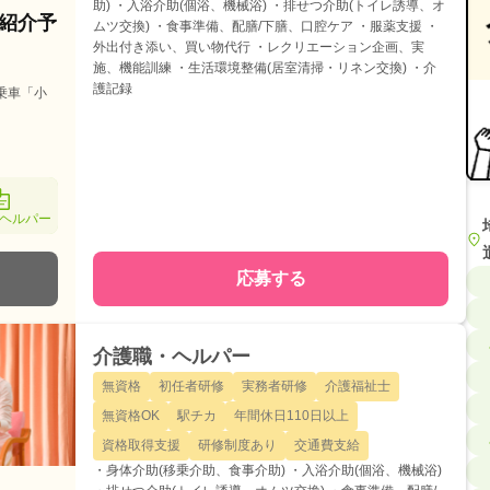
助) ・入浴介助(個浴、機械浴) ・排せつ介助(トイレ誘導、オ
紹介予
ムツ交換) ・食事準備、配膳/下膳、口腔ケア ・服薬支援 ・
外出付き添い、買い物代行 ・レクリエーション企画、実
施、機能訓練 ・生活環境整備(居室清掃・リネン交換) ・介
護記録
乗車「小
ヘルパー
応募する
介護職・ヘルパー
無資格
初任者研修
実務者研修
介護福祉士
無資格OK
駅チカ
年間休日110日以上
資格取得支援
研修制度あり
交通費支給
・身体介助(移乗介助、食事介助) ・入浴介助(個浴、機械浴)