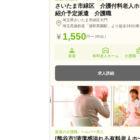
さいたま市緑区 介護付料老人
紹介予定派遣 介護職
埼玉県さいたま市緑区大門
埼玉高速鉄道「浦和美園駅」より徒歩18分(車
1,550
円〜(時給)
派遣
有料老人ホーム
介護職・
求人詳細
派遣の介護職・ヘルパー求人
[熊谷市]清潔感溢れる有料老人ホ