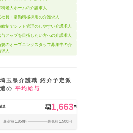
有料老人ホームの介護求人
正社員・常勤積極採用の介護求人
時給制でシフト管理のしやすい介護求人
給与アップを目指したい方への介護求人
新規のオープニングスタッフ募集中の介
護求人
埼玉県介護職 紹介予定派
遣の
平均給与
1,663
平均
派遣
円
時給
最高額 1,850円
最低額 1,500円