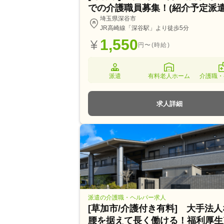
での介護職員募集！(紹介予定派遣
埼玉県深谷市
JR高崎線「深谷駅」より徒歩5分
1,550
円〜(時給)
派遣
有料老人ホーム
介護職・
求人詳細
派遣の介護職・ヘルパー求人
[草加市/介護付き有料] 大手法
腰を据えて長く働ける！福利厚生