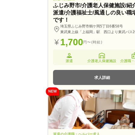
ふじみ野市/介護老人保健施設/紹
派遣/介護福祉士/風通しの良い職
です！
埼玉県ふじみ野市鶴ケ岡5丁目6番58号
東武東上線「上福岡」駅 西口より東武バス2
1,700
円〜(時給)
派遣
介護老人保健施設
介護職・
求人詳細
NEW
派遣の介護職・ヘルパー求人