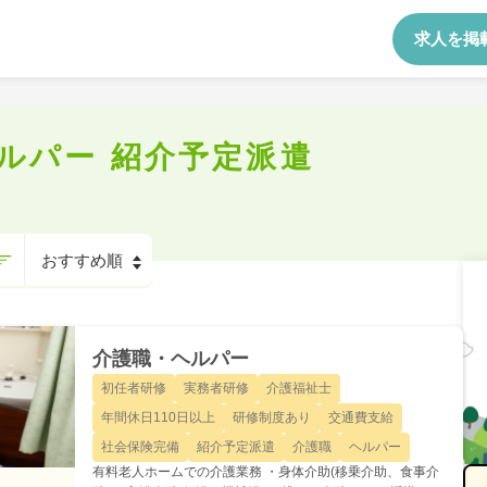
求人を掲
ルパー 紹介予定派遣
介護職・ヘルパー
初任者研修
実務者研修
介護福祉士
年間休日110日以上
研修制度あり
交通費支給
社会保険完備
紹介予定派遣
介護職
ヘルパー
有料老人ホームでの介護業務 ・身体介助(移乗介助、食事介