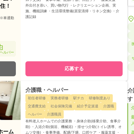
在住！
外出付き添い、買い物代行 ・レクリエーション企画、実
施、機能訓練 ・生活環境整備(居室清掃・リネン交換) ・介
護記録
※車通勤
ヘルパー
応募する
介護職・ヘルパー
介
す
初任者研修
実務者研修
駅チカ
研修制度あり
交通費支給
社会保険完備
紹介予定派遣
介護職
ヘルパー
介護職員
有料老人ホームでの介護業務 ・身体介助(移乗介助、食事介
助) ・入浴介助(個浴、機械浴) ・排せつ介助(トイレ誘導、オ
ホーム
ムツ交換) ・食事準備、配膳/下膳、口腔ケア ・服薬支援 ・