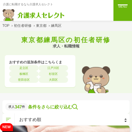
介護に転職するなら介護求人セレクト
MENU
TOP
›
初任者研修
›
東京都
›
練馬区
東京都練馬区の初任者研修
求人・転職情報
おすすめの追加条件はこちらくま
足立区
江戸川区
板橋区
杉並区
世田谷区
大田区
347
条件をさらに絞り込む
求人
件
NEW