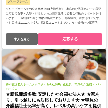
グループホーム
グループホームでの介護業務全般(夜勤専従) ・家庭的な雰囲気の中で必要
に応じて食事・入浴・排泄といった日常生活に必要な行動のサポートを行
います。 ・認知症の方が対象の施設ですが、お客様の介護度は様々です。
・お客様は1ユニット9人、原則2ユニットまでという小規模かつ家庭的な
環境でサービスを提供します。
応募する
求人を見る
特別養護老人ホームタムスさくらの杜練馬 / 正社員・常勤の介護職・ヘル
パー求人
★新規開設多数!安定した社会福祉法人★ ★寮あ
り、引っ越しにも対応しております★ ★職員の
介護福祉士比率が高く、レベルの高いケアを提供