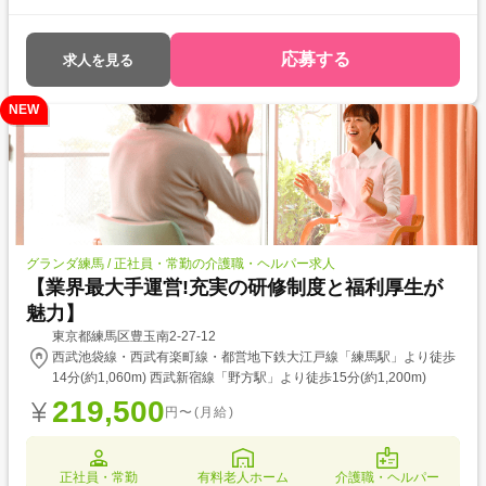
応募する
求人を見る
NEW
グランダ練馬 / 正社員・常勤の介護職・ヘルパー求人
【業界最大手運営!充実の研修制度と福利厚生が
魅力】
東京都練馬区豊玉南2-27-12
西武池袋線・西武有楽町線・都営地下鉄大江戸線「練馬駅」より徒歩
14分(約1,060m) 西武新宿線「野方駅」より徒歩15分(約1,200m)
219,500
円〜(月給)
正社員・常勤
有料老人ホーム
介護職・ヘルパー