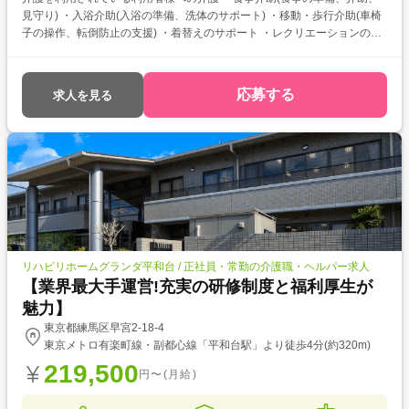
見守り) ・入浴介助(入浴の準備、洗体のサポート) ・移動・歩行介助(車椅
子の操作、転倒防止の支援) ・着替えのサポート ・レクリエーションの企
画・実施(体操、ゲーム、趣味活動) ・行事やイベントの運営(誕生日会、季
節の催し)
応募する
求人を見る
リハビリホームグランダ平和台 / 正社員・常勤の介護職・ヘルパー求人
【業界最大手運営!充実の研修制度と福利厚生が
魅力】
東京都練馬区早宮2-18-4
東京メトロ有楽町線・副都心線「平和台駅」より徒歩4分(約320m)
219,500
円〜(月給)