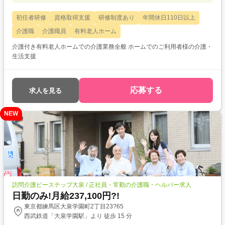
初任者研修
資格取得支援
研修制度あり
年間休日110日以上
介護職
介護職員
有料老人ホーム
介護付き有料老人ホームでの介護業務全般 ホームでのご利用者様の介護・
生活支援
応募する
求人を見る
NEW
訪問介護ビーステップ大泉 / 正社員・常勤の介護職・ヘルパー求人
日勤のみ!月給237,100円?!
東京都練馬区大泉学園町2丁目23?65
西武鉄道「大泉学園駅」より 徒歩 15 分