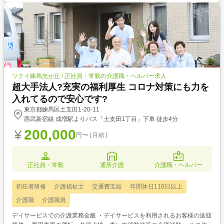
ツクイ練馬光が丘 / 正社員・常勤の介護職・ヘルパー求人
超大手法人?充実の福利厚生 コロナ対策にも力を
入れてるので安心です?
東京都練馬区土支田1-20-11
西武新宿線 成増駅よりバス「土支田1丁目」下車 徒歩4分
200,000
円〜(月給)
正社員・常勤
通所介護
介護職・ヘルパー
初任者研修
介護福祉士
交通費支給
年間休日110日以上
介護職
介護職員
デイサービスでの介護業務全般 ・デイサービスを利用されるお客様の送迎