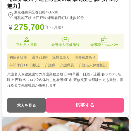
魅力】
東京都練馬区春日町4-37-30
都営地下鉄 大江戸線 練馬春日町駅 徒歩10分
275,700
円〜(月給)
正社員・常勤
介護老人保健施設
介護職・ヘルパー
初任者研修
週休2日制
退職金あり
研修制度あり
年間休日110日以上
介護職
介護職員
介護老人保健施設
介護老人保健施設での介護業務全般 日中(早番・日勤・遅番)各フロア6名
以上 夜勤 各フロア2名体制、他看護師1名 研修充実:未経験の方も業務に慣
れるまで先輩職員が指導します
応募する
求人を見る