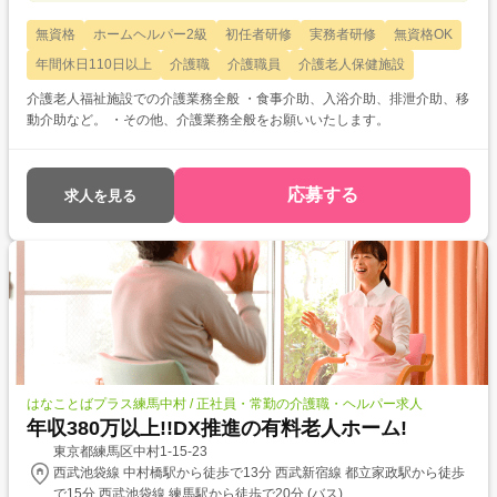
無資格
ホームヘルパー2級
初任者研修
実務者研修
無資格OK
年間休日110日以上
介護職
介護職員
介護老人保健施設
介護老人福祉施設での介護業務全般 ・食事介助、入浴介助、排泄介助、移
動介助など。 ・その他、介護業務全般をお願いいたします。
応募する
求人を見る
はなことばプラス練馬中村 / 正社員・常勤の介護職・ヘルパー求人
年収380万以上!!DX推進の有料老人ホーム!
東京都練馬区中村1-15-23
西武池袋線 中村橋駅から徒歩で13分 西武新宿線 都立家政駅から徒歩
で15分 西武池袋線 練馬駅から徒歩で20分 (バス)