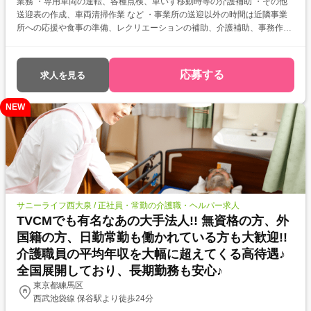
業務 ・専用車両の運転、各種点検、車いす移動時等の介護補助 ・その他
送迎表の作成、車両清掃作業 など ・事業所の送迎以外の時間は近隣事業
所への応援や食事の準備、レクリエーションの補助、介護補助、事務作業
などもお任せします。
応募する
求人を見る
NEW
サニーライフ西大泉 / 正社員・常勤の介護職・ヘルパー求人
TVCMでも有名なあの大手法人!! 無資格の方、外
国籍の方、日勤常勤も働かれている方も大歓迎!!
介護職員の平均年収を大幅に超えてくる高待遇♪
全国展開しており、長期勤務も安心♪
東京都練馬区
西武池袋線 保谷駅より徒歩24分