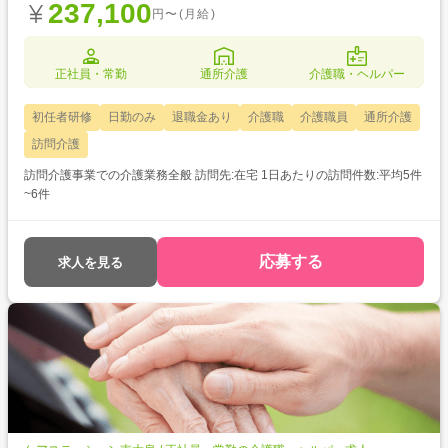
237,100
円〜(月給)
正社員・常勤
通所介護
介護職・ヘルパー
初任者研修
日勤のみ
退職金あり
介護職
介護職員
通所介護
訪問介護
訪問介護事業での介護業務全般 訪問先:在宅 1日あたりの訪問件数:平均5件
~6件
応募する
求人を見る