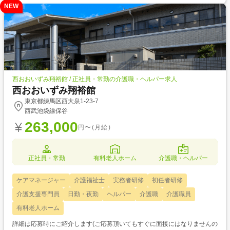
NEW
西おおいずみ翔裕館 / 正社員・常勤の介護職・ヘルパー求人
西おおいずみ翔裕館
東京都練馬区西大泉1-23-7
西武池袋線保谷
263,000
円〜(月給)
正社員・常勤
有料老人ホーム
介護職・ヘルパー
ケアマネージャー
介護福祉士
実務者研修
初任者研修
介護支援専門員
日勤・夜勤
ヘルパー
介護職
介護職員
有料老人ホーム
詳細は応募時にご紹介します(ご応募頂いてもすぐに面接にはなりませんの