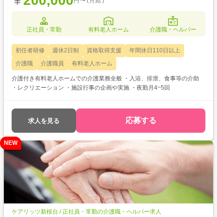
200,000
円〜(月給)
正社員・常勤
有料老人ホーム
介護職・ヘルパー
初任者研修
週休2日制
資格取得支援
年間休日110日以上
介護職
介護職員
有料老人ホーム
介護付き有料老人ホームでの介護業務全般 ・入浴、排泄、食事等の介助
・レクリエーション ・施設行事の企画や実施 ・夜勤月4~5回
応募する
求人を見る
NEW
ケアリッツ新桜台 / 正社員・常勤の介護職・ヘルパー求人