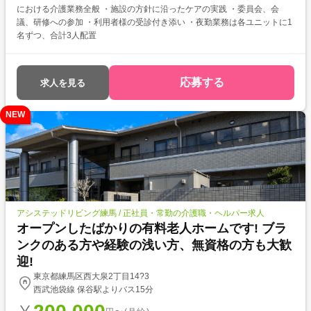
における介護業務全般 ・施設の方針に沿ったケアの実践 ・委員会、会
議、研修への参加 ・利用者様の受診付き添い ・夜勤業務は各ユニットに1
名ずつ、合計3人配置
応募する
求人を見る
NEW
アシステッドリビング練馬 / 正社員・常勤の介護職・ヘルパー求人
オープンしたばかりの有料老人ホームです! ブラ
ンクのある方や経験の浅い方、無資格の方も大歓
迎!
東京都練馬区西大泉2丁目14?3
西武池袋線 保谷駅よりバス15分