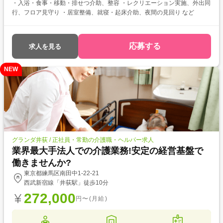
・入浴・食事・移動・排せつ介助、整容 ・レクリエーション実施、外出同
行、フロア見守り ・居室整備、就寝・起床介助、夜間の見回り など
応募する
求人を見る
NEW
グランダ井荻 / 正社員・常勤の介護職・ヘルパー求人
業界最大手法人での介護業務!安定の経営基盤で
働きませんか?
東京都練馬区南田中1-22-21
西武新宿線「井荻駅」徒歩10分
272,000
円〜(月給)