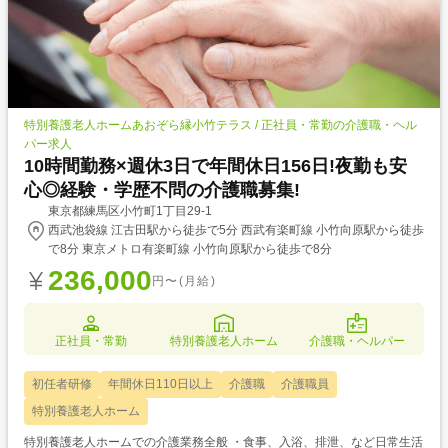
特別養護老人ホームあおぞら縁小竹テラス / 正社員・常勤の介護職・ヘル
パー求人
10時間勤務×週休3日で年間休日156日!夜勤も安
心◎経験・学歴不問の介護職募集!
東京都練馬区小竹町1丁目29-1
西武池袋線 江古田駅から徒歩で5分 西武有楽町線 小竹向原駅から徒歩
で8分 東京メトロ有楽町線 小竹向原駅から徒歩で8分
236,000
円〜(月給)
正社員・常勤
特別養護老人ホーム
介護職・ヘルパー
初任者研修
年間休日110日以上
介護職
介護職員
特別養護老人ホーム
特別養護老人ホームでの介護業務全般 ・食事、入浴、排泄、など日常生活