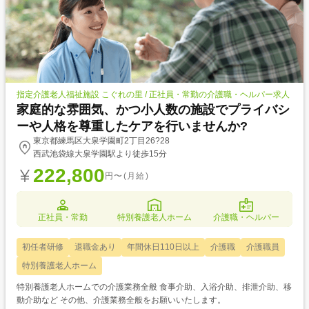
指定介護老人福祉施設 こぐれの里 / 正社員・常勤の介護職・ヘルパー求人
家庭的な雰囲気、かつ小人数の施設でプライバシ
ーや人格を尊重したケアを行いませんか?
東京都練馬区大泉学園町2丁目26?28
西武池袋線大泉学園駅より徒歩15分
222,800
円〜(月給)
正社員・常勤
特別養護老人ホーム
介護職・ヘルパー
初任者研修
退職金あり
年間休日110日以上
介護職
介護職員
特別養護老人ホーム
特別養護老人ホームでの介護業務全般 食事介助、入浴介助、排泄介助、移
動介助など その他、介護業務全般をお願いいたします。