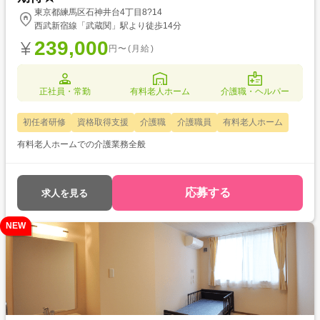
東京都練馬区石神井台4丁目8?14
西武新宿線「武蔵関」駅より徒歩14分
239,000
円〜(月給)
正社員・常勤
有料老人ホーム
介護職・ヘルパー
初任者研修
資格取得支援
介護職
介護職員
有料老人ホーム
有料老人ホームでの介護業務全般
応募する
求人を見る
NEW