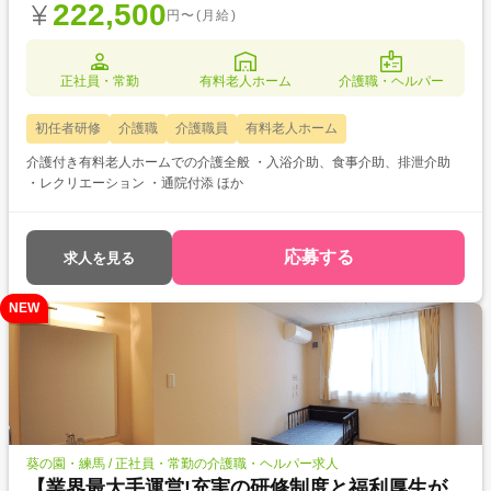
222,500
円〜(月給)
正社員・常勤
有料老人ホーム
介護職・ヘルパー
初任者研修
介護職
介護職員
有料老人ホーム
介護付き有料老人ホームでの介護全般 ・入浴介助、食事介助、排泄介助
・レクリエーション ・通院付添 ほか
応募する
求人を見る
NEW
葵の園・練馬 / 正社員・常勤の介護職・ヘルパー求人
【業界最大手運営!充実の研修制度と福利厚生が