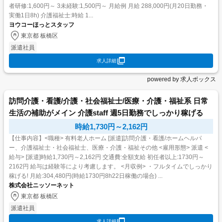
者研修:1,600円～ 3未経験:1,500円～ 月給例 月給 288,000円(月20日勤務・
実働1日8h) 介護福祉士:時給 1...
ヨウコーほっとスタッフ
東京都 板橋区
派遣社員
求人詳細
powered by 求人ボックス
訪問介護・看護/介護・社会福祉士/医療・介護・福祉系 日常
生活の補助がメイン 介護staff 週5日勤務でしっかり稼げる
時給1,730円～2,162円
【仕事内容】<職種> 有料老人ホーム [派遣]訪問介護・看護/ホームヘルパ
ー、介護福祉士・社会福祉士、医療・介護・福祉その他 <雇用形態> 派遣 <
給与> [派遣]時給1,730円～2,162円 交通費:全額支給 初任者以上:1730円～
2162円 給与は経験等により考慮します。 <月収例> ・フルタイムでしっかり
稼げる! 月給:304,480円(時給1730円8h22日稼働の場合) ...
株式会社ニッソーネット
東京都 板橋区
派遣社員
求人詳細