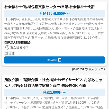
社会福祉士/地域包括支援センター/日勤/社会福祉士免許
月給19万6,000円～
【仕事内容】正社員(正職員) 医療法人財団朔望会 下赤塚地域包括の社会福祉
士求人 <東京都/板橋区>日祝固定休み/地域包括支援センターでの社会福祉士
募集 年間休日110日以上 研修制度あり 産休・育休・介護休暇取得実績あり
残業少なめ 社会保険完備 交通費支給 退職金あり 給料 月収 19.6万円 ～ 程度
職務手当等諸手当込(新卒モデル) 勤務地 東京都板橋区四葉2-21-16 介護...
医療法人財団朔望会
東京都 板橋区
正社員
求人詳細
powered by 求人ボックス
施設介護・看護/介護・社会福祉士/デイサービス おばあちゃ
んとお散歩 16時退勤で家庭と両立 未経験OK 介護
時給1,800円～
【仕事内容】<職種> [派遣]123施設内介護・看護、介護福祉士・社会福祉
士、デイサービス <雇用形態> 派遣 <給与> [派遣]1時給1,800円～、2時給
1,600円～、3時給1,500円～ 交通費:全額支給 1介護福祉士:1,800円～ 2初任