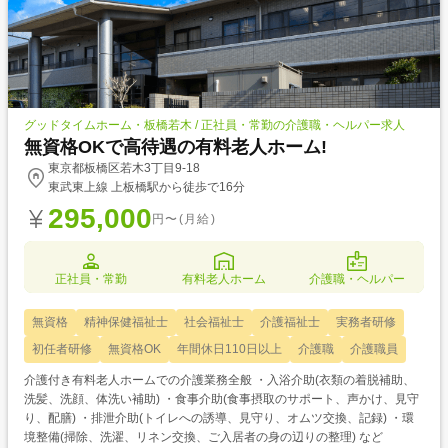
グッドタイムホーム・板橋若木 / 正社員・常勤の介護職・ヘルパー求人
無資格OKで高待遇の有料老人ホーム!
東京都板橋区若木3丁目9-18
東武東上線 上板橋駅から徒歩で16分
295,000
円〜(月給)
正社員・常勤
有料老人ホーム
介護職・ヘルパー
無資格
精神保健福祉士
社会福祉士
介護福祉士
実務者研修
初任者研修
無資格OK
年間休日110日以上
介護職
介護職員
介護付き有料老人ホームでの介護業務全般 ・入浴介助(衣類の着脱補助、
洗髪、洗顔、体洗い補助) ・食事介助(食事摂取のサポート、声かけ、見守
り、配膳) ・排泄介助(トイレへの誘導、見守り、オムツ交換、記録) ・環
境整備(掃除、洗濯、リネン交換、ご入居者の身の辺りの整理) など