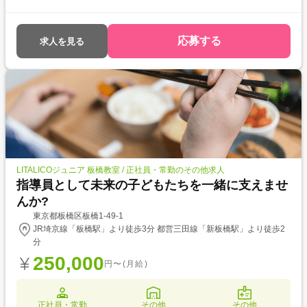
応募する
求人を見る
LITALICOジュニア 板橋教室 / 正社員・常勤のその他求人
指導員として未来の子どもたちを一緒に支えませ
んか?
東京都板橋区板橋1-49-1
JR埼京線「板橋駅」より徒歩3分 都営三田線「新板橋駅」より徒歩2
分
250,000
円〜(月給)
正社員・常勤
その他
その他