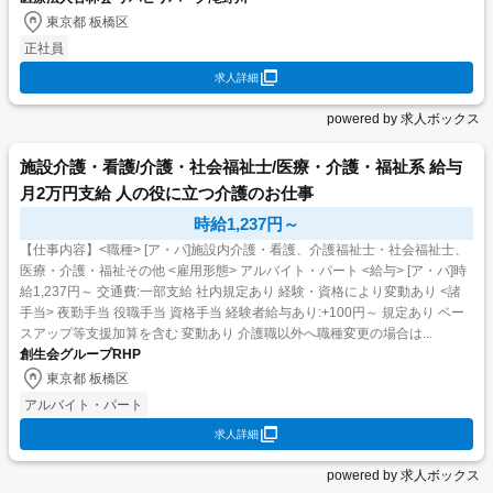
東京都 板橋区
正社員
求人詳細
powered by 求人ボックス
施設介護・看護/介護・社会福祉士/医療・介護・福祉系 給与
月2万円支給 人の役に立つ介護のお仕事
時給1,237円～
【仕事内容】<職種> [ア・パ]施設内介護・看護、介護福祉士・社会福祉士、
医療・介護・福祉その他 <雇用形態> アルバイト・パート <給与> [ア・パ]時
給1,237円～ 交通費:一部支給 社内規定あり 経験・資格により変動あり <諸
手当> 夜勤手当 役職手当 資格手当 経験者給与あり:+100円～ 規定あり ベー
スアップ等支援加算を含む 変動あり 介護職以外へ職種変更の場合は...
創生会グループRHP
東京都 板橋区
アルバイト・パート
求人詳細
powered by 求人ボックス