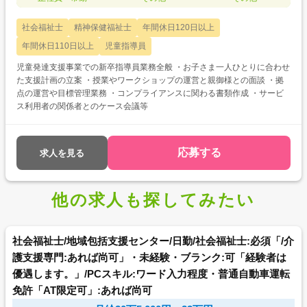
社会福祉士
精神保健福祉士
年間休日120日以上
年間休日110日以上
児童指導員
児童発達支援事業での新卒指導員業務全般 ・お子さま一人ひとりに合わせ
た支援計画の立案 ・授業やワークショップの運営と親御様との面談 ・拠
点の運営や目標管理業務 ・コンプライアンスに関わる書類作成 ・サービ
ス利用者の関係者とのケース会議等
応募する
求人を見る
他の求人も探してみたい
社会福祉士/地域包括支援センター/日勤/社会福祉士:必須「/介
護支援専門:あれば尚可」・未経験・ブランク:可「経験者は
優遇します。」/PCスキル:ワード入力程度・普通自動車運転
免許「AT限定可」:あれば尚可