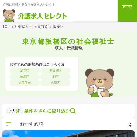
介護に転職するなら介護求人セレクト
MENU
TOP
›
社会福祉士
›
東京都
›
板橋区
東京都板橋区の社会福祉士
求人・転職情報
おすすめの追加条件はこちらくま
足立区
世田谷区
練馬区
北区
八王子市
大田区
5
条件をさらに絞り込む
求人
件