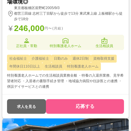
場環境◎
東京都板橋区前野町2005/9/3
都営三田線 志村三丁目駅から徒歩で13分 東武東上線 上板橋駅から徒
歩で18分
246,000
円〜(月給)
正社員・常勤
特別養護老人ホーム
生活相談員
社会福祉士
介護福祉士
日勤のみ
週休2日制
資格取得支援
年間休日110日以上
生活相談員
特別養護老人ホーム
特別養護老人ホームでの生活相談員業務全般 ・特養の入退所業務、見学希
望者対応 ・入居者の書類手続き管理 ・地域協力病院や往診医との連携 ・
併設デイサービスとの連携
応募する
求人を見る