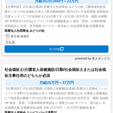
月給20万5,000円～23万円
【仕事内容】正社員(正職員) 医療法人社団翠会 みどりの杜 三園地域包括支
援センターの社会福祉士求人 <東京都/板橋区>賞与3.8ヶ月支給実績 地域包括
支援センターにて社会福祉士のお仕事です <正社員> 住宅手当・補助 未経験
OK 年間休日110日以上 ブランクOK 研修制度あり 産休・育休・介護休暇取
得実績あり 託児・育児補助 ボーナス・賞与あり 社会保険完備 交通費支給 退
医療法人社団翠会 みどりの杜
職金あり ...
東京都 板橋区
正社員
求人詳細
powered by 求人ボックス
社会福祉士/介護老人保健施設/日勤/社会福祉士または社会福
祉主事任用のどちらか必須
月給25万円～37万円
【仕事内容】正社員(正職員) 介護老人保健施設(老健) 医療法人杏林会 リハビ
リパーク滝野川 社会福祉士求人 <東京都/北区>残業少なめ 介護老人保健施設
にて相談員の募集です!<正社員> 駅から徒歩10分以内 住宅手当・補助 未経験
OK 産休・育休・介護休暇取得実績あり 残業少なめ ボーナス・賞与あり 社
会保険完備 交通費支給 給料 月収 25.0万円 ～ 37.0万円 勤務地 東京...
医療法人杏林会 リハビリパーク滝野川