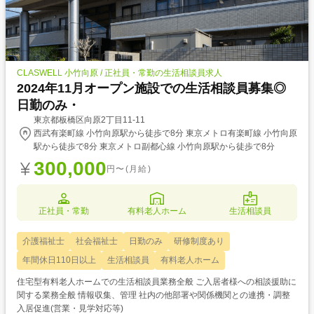
CLASWELL 小竹向原 / 正社員・常勤の生活相談員求人
2024年11月オープン施設での生活相談員募集◎
日勤のみ・
東京都板橋区向原2丁目11-11
西武有楽町線 小竹向原駅から徒歩で8分 東京メトロ有楽町線 小竹向原
駅から徒歩で8分 東京メトロ副都心線 小竹向原駅から徒歩で8分
300,000
円〜(月給)
正社員・常勤
有料老人ホーム
生活相談員
介護福祉士
社会福祉士
日勤のみ
研修制度あり
年間休日110日以上
生活相談員
有料老人ホーム
住宅型有料老人ホームでの生活相談員業務全般 ご入居者様への相談援助に
関する業務全般 情報収集、管理 社内の他部署や関係機関との連携・調整
入居促進(営業・見学対応等)