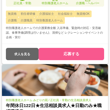
正社員・常勤
特別養護老人ホーム
介護職・ヘルパー
無資格
初任者研修
介護福祉士
社会福祉士
無資格OK
介護職
介護職員
特別養護老人ホーム
特別養護老人ホームでの介護業務全般 入浴準備、緊急時の対応・安否確
認、食事準備(調理は行いません)、清掃など レクレーションやイベントの
企画・実行
応募する
求人を見る
特別養護老人ホーム みどりの苑 / 正社員・常勤の生活相談員求人
年間休日122日★生活相談員求人★日勤のみ★職