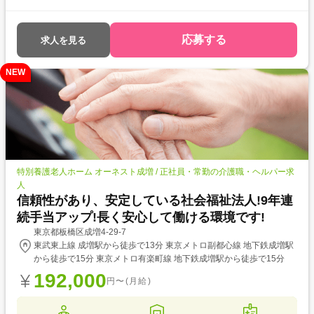
応募する
求人を見る
NEW
特別養護老人ホーム オーネスト成増 / 正社員・常勤の介護職・ヘルパー求
人
信頼性があり、安定している社会福祉法人!9年連
続手当アップ!長く安心して働ける環境です!
東京都板橋区成増4-29-7
東武東上線 成増駅から徒歩で13分 東京メトロ副都心線 地下鉄成増駅
から徒歩で15分 東京メトロ有楽町線 地下鉄成増駅から徒歩で15分
192,000
円〜(月給)