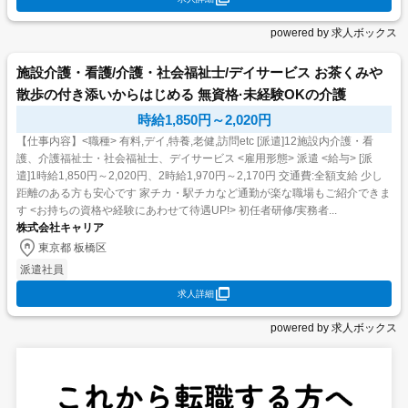
powered by 求人ボックス
施設介護・看護/介護・社会福祉士/デイサービス お茶くみや
散歩の付き添いからはじめる 無資格·未経験OKの介護
時給1,850円～2,020円
【仕事内容】<職種> 有料,デイ,特養,老健,訪問etc [派遣]12施設内介護・看
護、介護福祉士・社会福祉士、デイサービス <雇用形態> 派遣 <給与> [派
遣]1時給1,850円～2,020円、2時給1,970円～2,170円 交通費:全額支給 少し
距離のある方も安心です 家チカ・駅チカなど通勤が楽な職場もご紹介できま
す <お持ちの資格や経験にあわせて待遇UP!> 初任者研修/実務者...
株式会社キャリア
東京都 板橋区
派遣社員
求人詳細
powered by 求人ボックス