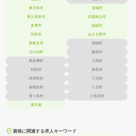
東大和市
清瀬市
東久留米市
武蔵村山市
多摩市
稲城市
羽村市
あきる野市
西東京市
瑞穂町
日の出町
檜原村
奥多摩町
大島町
利島村
新島村
神津島村
三宅村
御蔵島村
八丈町
青ヶ島村
小笠原村
東京都
資格に関連する求人キーワード