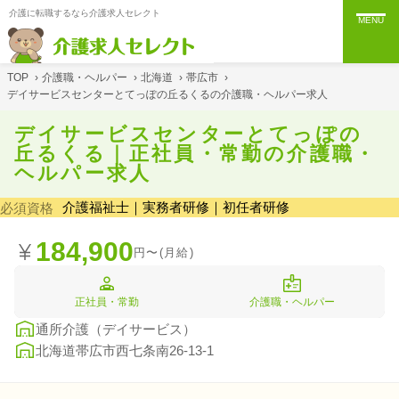
介護に転職するなら介護求人セレクト
MENU
TOP
›
介護職・ヘルパー
›
北海道
›
帯広市
›
デイサービスセンターとてっぽの丘るくるの介護職・ヘルパー求人
デイサービスセンターとてっぽの
丘るくる｜正社員・常勤の介護職・
ヘルパー求人
介護福祉士｜実務者研修｜初任者研修
必須資格
184,900
円〜(月給)
正社員・常勤
介護職・ヘルパー
通所介護（デイサービス）
北海道帯広市西七条南26-13-1