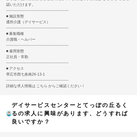
認いただけます。
---------------------------------------------------
■ 施設形態
通所介護（デイサービス）
---------------------------------------------------
■ 募集職種
介護職・ヘルパー
---------------------------------------------------
■ 雇用形態
正社員・常勤
---------------------------------------------------
■ アクセス
帯広市西七条南26-13-1
---------------------------------------------------
詳細な求人情報は
こちら
からご確認ください！
デイサービスセンターとてっぽの丘るく
るの求人に興味があります、どうすれば
良いですか？