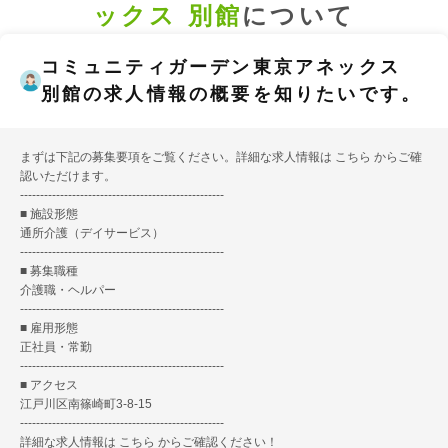
ックス 別館
について
コミュニティガーデン東京アネックス
別館の求人情報の概要を知りたいです。
まずは下記の募集要項をご覧ください。詳細な求人情報は
こちら
からご確
認いただけます。
---------------------------------------------------
■ 施設形態
通所介護（デイサービス）
---------------------------------------------------
■ 募集職種
介護職・ヘルパー
---------------------------------------------------
■ 雇用形態
正社員・常勤
---------------------------------------------------
■ アクセス
江戸川区南篠崎町3-8-15
---------------------------------------------------
詳細な求人情報は
こちら
からご確認ください！