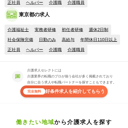
正社員
ヘルパー
介護職
介護職員
東京都の求人
介護福祉士
実務者研修
初任者研修
週休2日制
社会保険完備
日勤のみ
高給与
年間休日110日以上
正社員
ヘルパー
介護職
介護職員
介護求人セレクトには
介護業界の転職のプロが揃う会社が多く掲載されており
自分に合う求人や転職パートナーを探すこともできます。
好条件求人を紹介してもらう
完全無料
働きたい地域
から介護求人を探す