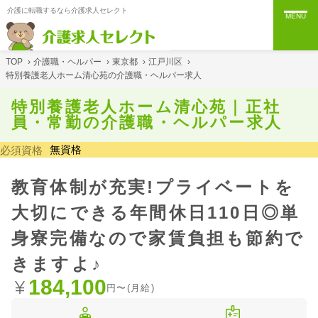
介護に転職するなら介護求人セレクト
MENU
TOP
›
介護職・ヘルパー
›
東京都
›
江戸川区
›
特別養護老人ホーム清心苑の介護職・ヘルパー求人
特別養護老人ホーム清心苑｜正社
員・常勤の介護職・ヘルパー求人
無資格
必須資格
教育体制が充実!プライベートを
大切にできる年間休日110日◎単
身寮完備なので家賃負担も節約で
きますよ♪
184,100
円〜(月給)