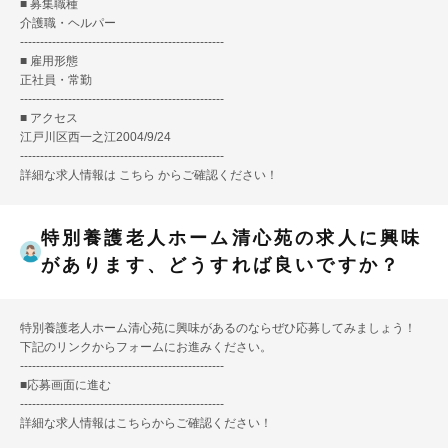
■ 募集職種
介護職・ヘルパー
---------------------------------------------------
■ 雇用形態
正社員・常勤
---------------------------------------------------
■ アクセス
江戸川区西一之江2004/9/24
---------------------------------------------------
詳細な求人情報は
こちら
からご確認ください！
特別養護老人ホーム清心苑の求人に興味
があります、どうすれば良いですか？
特別養護老人ホーム清心苑に興味があるのならぜひ応募してみましょう！
下記のリンクからフォームにお進みください。
---------------------------------------------------
■
応募画面に進む
---------------------------------------------------
詳細な求人情報は
こちら
からご確認ください！