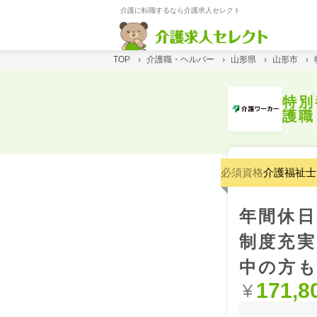
介護に転職するなら介護求人セレクト
TOP
›
介護職・ヘルパー
›
山形県
›
山形市
›
特別
護職
必須資格
介護福祉士
年間休日
制度充実
中の方も
171,8