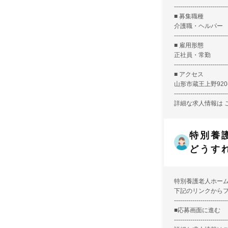
--------------------------
■ 募集職種
介護職・ヘルパー
--------------------------
■ 雇用形態
正社員・常勤
--------------------------
■ アクセス
山形市蔵王上野92
--------------------------
詳細な求人情報は
特別養
どうす
特別養護老人ホー
下記のリンクから
--------------------------
■
応募画面に進む
--------------------------