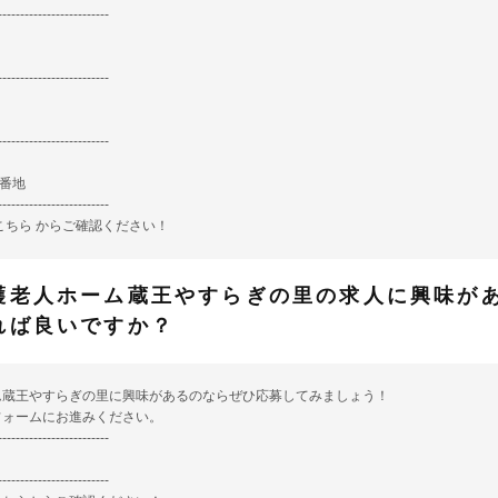
-------------------------
-------------------------
-------------------------
0番地
-------------------------
こちら
からご確認ください！
護老人ホーム蔵王やすらぎの里の求人に興味が
れば良いですか？
ム蔵王やすらぎの里に興味があるのならぜひ応募してみましょう！
フォームにお進みください。
-------------------------
-------------------------