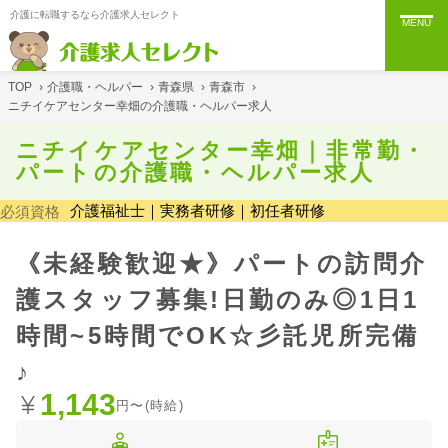
介護に転職するなら介護求人セレクト
MENU
TOP
›
介護職・ヘルパー
›
青森県
›
青森市
›
ニチイケアセンター幸畑の介護職・ヘルパー求人
ニチイケアセンター幸畑｜非常勤・
パートの介護職・ヘルパー求人
介護福祉士｜実務者研修｜初任者研修
必須資格
《未経験歓迎★》パートの訪問介
護スタッフ募集!日勤のみ◎1日1
時間~5時間でOK☆彡託児所完備
♪
1,143
円〜(時給)