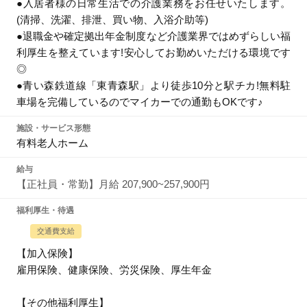
●入居者様の日常生活での介護業務をお任せいたします。
(清掃、洗濯、排泄、買い物、入浴介助等)
●退職金や確定拠出年金制度など介護業界ではめずらしい福
利厚生を整えています!安心してお勤めいただける環境です
◎
●青い森鉄道線「東青森駅」より徒歩10分と駅チカ!無料駐
車場を完備しているのでマイカーでの通勤もOKです♪
施設・サービス形態
有料老人ホーム
給与
【正社員・常勤】月給 207,900~257,900円
福利厚生・待遇
交通費支給
【加入保険】
雇用保険、健康保険、労災保険、厚生年金
【その他福利厚生】