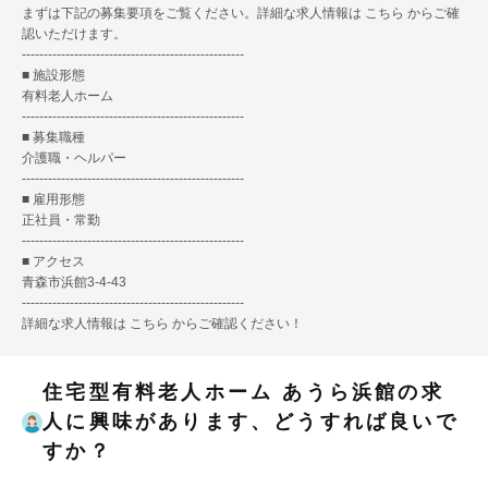
まずは下記の募集要項をご覧ください。詳細な求人情報は
こちら
からご確
認いただけます。
---------------------------------------------------
■ 施設形態
有料老人ホーム
---------------------------------------------------
■ 募集職種
介護職・ヘルパー
---------------------------------------------------
■ 雇用形態
正社員・常勤
---------------------------------------------------
■ アクセス
青森市浜館3-4-43
---------------------------------------------------
詳細な求人情報は
こちら
からご確認ください！
住宅型有料老人ホーム あうら浜館の求
人に興味があります、どうすれば良いで
すか？