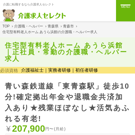
介護に転職するなら介護求人セレクト
MENU
TOP
›
介護職・ヘルパー
›
青森県
›
青森市
›
住宅型有料老人ホーム あうら浜館の介護職・ヘルパー求人
住宅型有料老人ホーム あうら浜館
｜正社員・常勤の介護職・ヘルパー
求人
介護福祉士｜実務者研修｜初任者研修
必須資格
青い森鉄道線「東青森駅」徒歩10
分!確定拠出年金や退職金共済加
入あり★残業ほぼなし★活気あふ
れる有老!
207,900
円〜(月給)