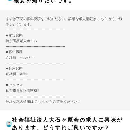
概要を知りたいです。
まずは下記の募集要項をご覧ください。詳細な求人情報は
こちら
からご確
認いただけます。
---------------------------------------------------
■ 施設形態
特別養護老人ホーム
---------------------------------------------------
■ 募集職種
介護職・ヘルパー
---------------------------------------------------
■ 雇用形態
正社員・常勤
---------------------------------------------------
■ アクセス
仙台市青葉区南吉成7
---------------------------------------------------
詳細な求人情報は
こちら
からご確認ください！
社会福祉法人大石ヶ原会の求人に興味が
あります、どうすれば良いですか？