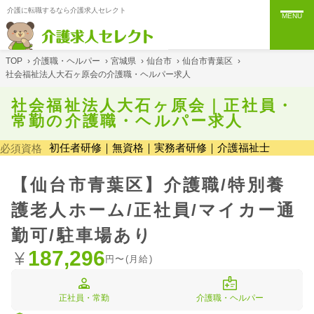
介護に転職するなら介護求人セレクト
MENU
TOP
›
介護職・ヘルパー
›
宮城県
›
仙台市
›
仙台市青葉区
›
社会福祉法人大石ヶ原会の介護職・ヘルパー求人
社会福祉法人大石ヶ原会｜正社員・
常勤の介護職・ヘルパー求人
初任者研修｜無資格｜実務者研修｜介護福祉士
必須資格
【仙台市青葉区】介護職/特別養
護老人ホーム/正社員/マイカー通
勤可/駐車場あり
187,296
円〜(月給)
正社員・常勤
介護職・ヘルパー