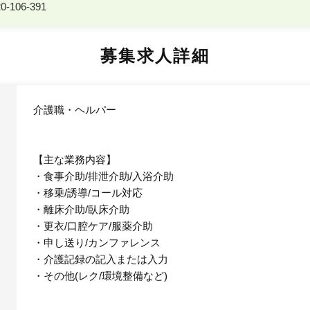
-106-391
募集求人詳細
介護職・ヘルパー
【主な業務内容】
・食事介助/排泄介助/入浴介助
・移乗/誘導/コール対応
・離床介助/臥床介助
・更衣/口腔ケア/服薬介助
・申し送り/カンファレンス
・介護記録の記入または入力
・その他(レク/環境整備など)