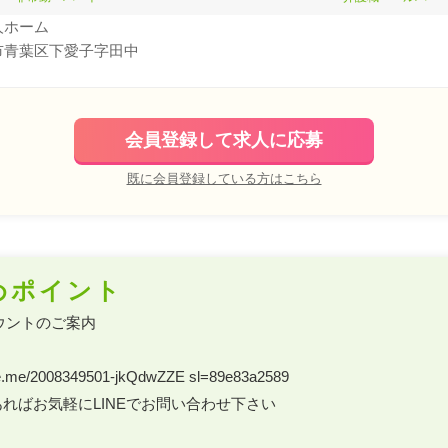
人ホーム
市青葉区下愛子字田中
会員登録して求人に応募
既に会員登録している方はこちら
めポイント
ウントのご案内 

.line.me/2008349501-jkQdwZZE sl=89e83a2589 

ればお気軽にLINEでお問い合わせ下さい 
