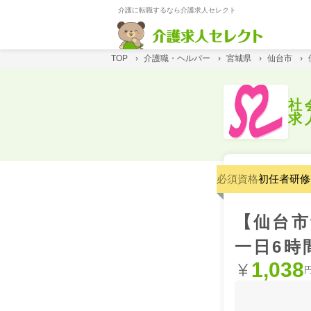
介護に転職するなら介護求人セレクト
TOP
›
介護職・ヘルパー
›
宮城県
›
仙台市
›
社
求
必須資格
初任者研修
【仙台市
一日6時
1,038