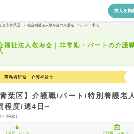
求人を掲
仙台市青葉区
›
社会福祉法人敬寿会の介護職・ヘルパー求人
会福祉法人敬寿会｜非常勤・パートの介護
人
｜実務者研修｜介護福祉士
青葉区】介護職/パート/特別養護老
間程度/週4日~
円〜(時給)
非常勤・パート
介護職・ヘルパー