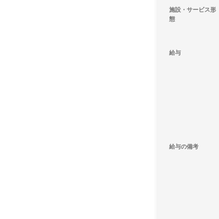
施設・サービス形
態
給与
給与の備考