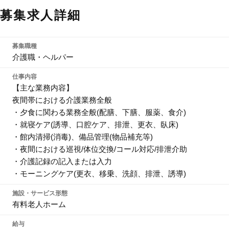
募集求人詳細
募集職種
介護職・ヘルパー
仕事内容
【主な業務内容】
夜間帯における介護業務全般
・夕食に関わる業務全般(配膳、下膳、服薬、食介)
・就寝ケア(誘導、口腔ケア、排泄、更衣、臥床)
・館内清掃(消毒)、備品管理(物品補充等)
・夜間における巡視/体位交換/コール対応/排泄介助
・介護記録の記入または入力
・モーニングケア(更衣、移乗、洗顔、排泄、誘導)
施設・サービス形態
有料老人ホーム
給与