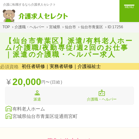
介護に転職するなら介護求人セレクト
MENU
TOP
›
介護職・ヘルパー
›
宮城県
›
仙台市
›
仙台市青葉区
›
ID:17256
【仙台市青葉区】派遣/有料老人ホー
ム/介護職/夜勤専従/週2回のお仕事
｜派遣の介護職・ヘルパー求人
初任者研修｜実務者研修｜介護福祉士
必須資格
20,000
円〜(日給)
派遣
介護職・ヘルパー
有料老人ホーム
宮城県仙台市青葉区堤通雨宮町