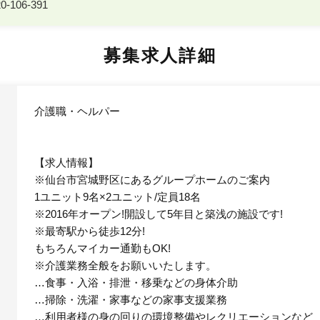
-106-391
募集求人詳細
介護職・ヘルパー
【求人情報】
※仙台市宮城野区にあるグループホームのご案内
1ユニット9名×2ユニット/定員18名
※2016年オープン!開設して5年目と築浅の施設です!
※最寄駅から徒歩12分!
もちろんマイカー通勤もOK!
※介護業務全般をお願いいたします。
…食事・入浴・排泄・移乗などの身体介助
…掃除・洗濯・家事などの家事支援業務
…利用者様の身の回りの環境整備やレクリエーションなど