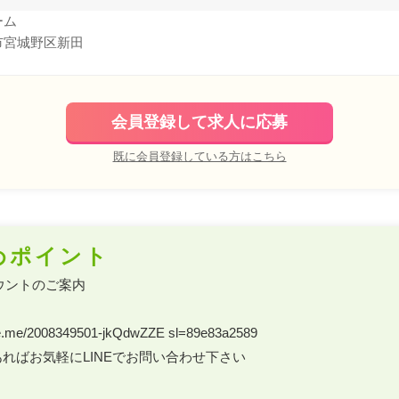
ーム
市宮城野区新田
会員登録して求人に応募
既に会員登録している方はこちら
めポイント
ウントのご案内 

.line.me/2008349501-jkQdwZZE sl=89e83a2589 

ればお気軽にLINEでお問い合わせ下さい 
