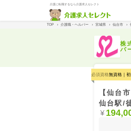
介護に転職するなら介護求人セレクト
TOP
›
介護職・ヘルパー
›
宮城県
›
仙台市
›
株
パ
必須資格
無資格｜初
【仙台市
仙台駅/
194,0