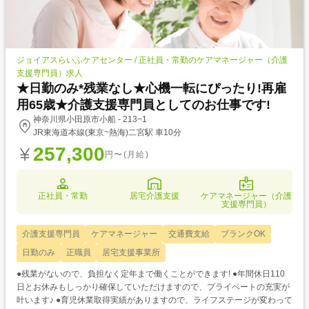
ジョイアスらいふケアセンター / 正社員・常勤のケアマネージャー（介護
支援専門員）求人
★日勤のみ*残業なし★心機一転にぴったり!再雇
用65歳★介護支援専門員としてのお仕事です!
神奈川県小田原市小船 - 213−1
JR東海道本線(東京~熱海)二宮駅 車10分
257,300
円〜(月給)
正社員・常勤
居宅介護支援
ケアマネージャー（介護
支援専門員）
介護支援専門員
ケアマネージャー
交通費支給
ブランクOK
日勤のみ
正職員
居宅支援事業所
●残業がないので、負担なく定年まで働くことができます! ●年間休日110
日とお休みもしっかり確保していただけますので、プライベートの充実が
叶います♪ ●育児休業取得実績がありますので、ライフステージが変わって