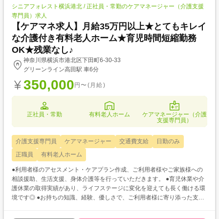
シニアフォレスト横浜港北 / 正社員・常勤のケアマネージャー（介護支援
専門員）求人
【ケアマネ求人】月給35万円以上★とてもキレイ
な介護付き有料老人ホーム★育児時間短縮勤務
OK★残業なし♪
神奈川県横浜市港北区下田町6-30-33
グリーンライン高田駅 車6分
350,000
円〜(月給)
正社員・常勤
有料老人ホーム
ケアマネージャー（介護
支援専門員）
介護支援専門員
ケアマネージャー
交通費支給
日勤のみ
正職員
有料老人ホーム
●利用者様のアセスメント・ケアプラン作成、ご利用者様やご家族様への
相談援助、生活支援、身体介護等を行っていただきます。 ●育児休業や介
護休業の取得実績があり、ライフステージに変化を迎えても長く働ける環
境です◎ ●お持ちの知識、経験、優しさで、ご利用者様に寄り添った支援
をしてくださる方歓迎です♪