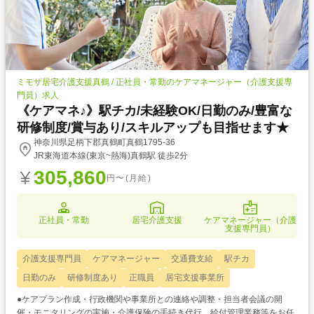
ミモザ居宅介護支援真鶴 / 正社員・常勤のケアマネージャー（介護支援専
門員）求人
《ケアマネ♪》駅チカ/未経験OK/日勤のみ/豊富な
研修制度/賞与あり/スキルアップも目指せます★
神奈川県足柄下郡真鶴町真鶴1795-36
JR東海道本線(東京~熱海)真鶴駅 徒歩2分
305,860
円〜(月給)
正社員・常勤
居宅介護支援
ケアマネージャー（介護
支援専門員）
介護支援専門員
ケアマネージャー
交通費支給
駅チカ
日勤のみ
研修制度あり
正職員
居宅支援事業所
●ケアプラン作成・行政機関や事業所との連絡や調整・担当者会議の開
催・モニタリングの実施・介護保険の手続き代行、給付管理業務等をお任