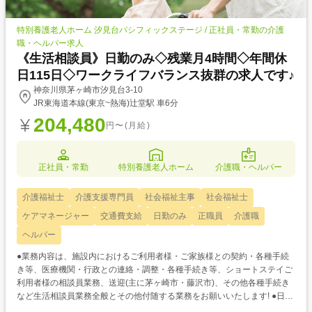
特別養護老人ホーム 汐見台パシフィックステージ / 正社員・常勤の介護
職・ヘルパー求人
《生活相談員》日勤のみ◇残業月4時間◇年間休
日115日◇ワークライフバランス抜群の求人です♪
神奈川県茅ヶ崎市汐見台3-10
JR東海道本線(東京~熱海)辻堂駅 車6分
204,480
円〜(月給)
正社員・常勤
特別養護老人ホーム
介護職・ヘルパー
介護福祉士
介護支援専門員
社会福祉主事
社会福祉士
ケアマネージャー
交通費支給
日勤のみ
正職員
介護職
ヘルパー
●業務内容は、施設内におけるご利用者様・ご家族様との契約・各種手続
き等、医療機関・行政との連絡・調整・各種手続き等、ショートステイご
利用者様の相談員業務、送迎(主に茅ヶ崎市・藤沢市)、その他各種手続き
など生活相談員業務全般とその他付随する業務をお願いいたします! ●日勤
のみで残業は月4時間程度とほぼありません!メリハリをつけた働き方が可