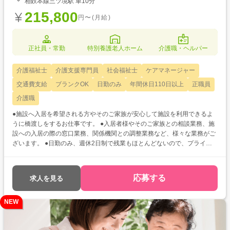
相鉄本線三ツ境駅 車10分
215,800
円〜(月給)
正社員・常勤
特別養護老人ホーム
介護職・ヘルパー
介護福祉士
介護支援専門員
社会福祉士
ケアマネージャー
交通費支給
ブランクOK
日勤のみ
年間休日110日以上
正職員
介護職
●施設へ入居を希望される方やそのご家族が安心して施設を利用できるよ
うに橋渡しをするお仕事です。 ●入居者様やそのご家族との相談業務、施
設への入居の際の窓口業務、関係機関との調整業務など、様々な業務がご
ざいます。 ●日勤のみ、週休2日制で残業もほとんどないので、プライベ
ートの時間もしっかり確保できますよ♪
応募する
求人を見る
NEW