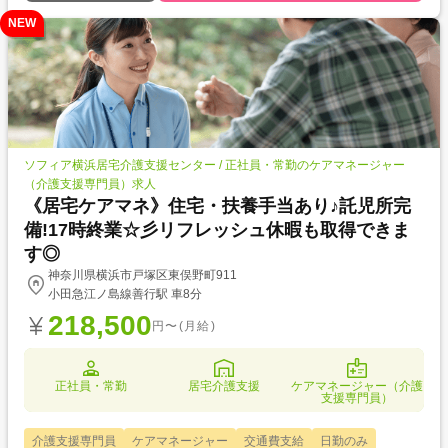
NEW
ソフィア横浜居宅介護支援センター / 正社員・常勤のケアマネージャー
（介護支援専門員）求人
《居宅ケアマネ》住宅・扶養手当あり♪託児所完
備!17時終業☆彡リフレッシュ休暇も取得できま
す◎
神奈川県横浜市戸塚区東俣野町911
小田急江ノ島線善行駅 車8分
218,500
円〜(月給)
正社員・常勤
居宅介護支援
ケアマネージャー（介護
支援専門員）
介護支援専門員
ケアマネージャー
交通費支給
日勤のみ