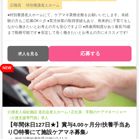
正職員
特別養護老人ホーム
●特別養護老人ホームにて、ケアマネ業務全般をお願いいたします。未経
験の方もご応募OK☆彡 ●育児休業の取得実績もあり、将来的に子育てをし
ながら働きたいとお考えの方も安心ですよ◎ ●再雇用制度があり最長70歳
まで勤務可能です★安定して長く働きたいとお考えの方にオススメです!
応募する
求人を見る
NEW
介護老人福祉施設 道志会老人ホーム / 正社員・常勤のケアマネージャー
（介護支援専門員）求人
【年間休日127日★】賞与4.00ヶ月分!扶養手当あ
り◎特養にて施設ケアマネ募集♪
神奈川県綾瀬市早川城山2-11-3