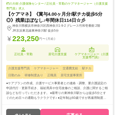
椚の大樹 介護保険センター / 正社員・常勤のケアマネージャー（介護支援
専門員）求人
【ケアマネ】《賞与4.00ヶ月分!駅チカ徒歩5分
◎》残業ほぼなし♪年間休日114日☆彡
神奈川県横浜市神奈川区西神奈川1-9-2 グレース竹和壱番館 2階
JR京浜東北線東神奈川駅 徒歩5分
223,250
円〜(月給)
正社員・常勤
居宅介護支援
ケアマネージャー（介護
支援専門員）
介護支援専門員
ケアマネージャー
交通費支給
駅チカ
日勤のみ
研修制度あり
正職員
居宅支援事業所
●ケアプランの作成、介護サービス事業者との連絡・調整、要介護認定の
申請代行・更新手続き、福祉用具や住宅改修のご相談、介護に関するご相
談などを行っていただきます。 ●最寄りの東神奈川駅からは徒歩5分とす
ぐのため日々の通勤もラクラクです♪ ●定年制は60歳ですが再雇用制度に
より70歳まで勤務可能◎長期的に活躍していただけます☆彡