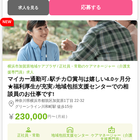
応募する
求人を見る
NEW
横浜市加賀原地域ケアプラザ / 正社員・常勤のケアマネージャー（介護支
援専門員）求人
マイカー通勤可♪駅チカ◎賞与は嬉しい4.0ヶ月分
★福利厚生が充実♪地域包括支援センターでの相
談員のお仕事です!
神奈川県横浜市都筑区加賀原1丁目 22-32
グリーンライン川和町駅 徒歩15分
230,000
円〜(月給)
正社員・常勤
地域包括支援センター
ケアマネージャー（介護
支援専門員）