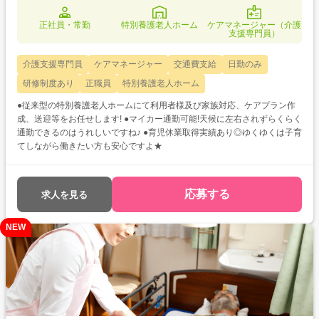
正社員・常勤
特別養護老人ホーム
ケアマネージャー（介護
支援専門員）
介護支援専門員
ケアマネージャー
交通費支給
日勤のみ
研修制度あり
正職員
特別養護老人ホーム
●従来型の特別養護老人ホームにて利用者様及び家族対応、ケアプラン作
成、送迎等をお任せします! ●マイカー通勤可能!天候に左右されずらくらく
通勤できるのはうれしいですね♪ ●育児休業取得実績あり◎ゆくゆくは子育
てしながら働きたい方も安心ですよ★
応募する
求人を見る
NEW