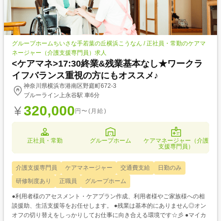
グループホームちいさな手若葉の丘横浜こうなん / 正社員・常勤のケアマ
ネージャー（介護支援専門員）求人
<ケアマネ>17:30終業&残業基本なし★ワークラ
イフバランス重視の方にもオススメ♪
神奈川県横浜市港南区野庭町672-3
ブルーライン上永谷駅 車6分
320,000
円〜(月給)
正社員・常勤
グループホーム
ケアマネージャー（介護
支援専門員）
介護支援専門員
ケアマネージャー
交通費支給
日勤のみ
研修制度あり
正職員
グループホーム
●利用者様のアセスメント・ケアプラン作成、利用者様やご家族様への相
談援助、生活支援等をお任せします。 ●残業は基本的にありません◎オン
オフの切り替えをしっかりしてお仕事に向き合える環境です☆彡 ●マイカ