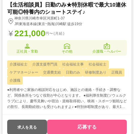
【生活相談員】日勤のみ★特別休暇で最大10連休
可能◎特養内のショートステイ♪
神奈川県川崎市幸区河原町1-37
JR東海道本線(東京~熱海)川崎駅 徒歩19分
221,000
円〜(月給)
正社員・常勤
その他
介護職・ヘルパー
介護福祉士
介護支援専門員
社会福祉主事
社会福祉士
ケアマネージャー
交通費支給
日勤のみ
研修制度あり
正職員
介護職
●利用者やご家族の相談対応をはじめ、施設との連絡・手続き・調整な
ど、関係各所をつなぐ役割が中心となります。 ●福利厚生制度(ソウェルク
ラブ)により、慶弔見舞いや宿泊・資格取得祝い、映画・スポーツ観戦など
の割引、長期勤続祝いも受けられますよ♪ ●特別休暇制度があり、最大10
連休も取得可能!家族との時間や趣味を大切にしながら、心身もリフレッシ
ュできますね☆彡
応募する
求人を見る