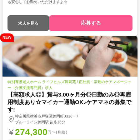
も安心してお勤めいただけますよ☆
応募する
求人を見る
NEW
特別養護老人ホーム ライフヒルズ舞岡苑 / 正社員・常勤のケアマネージャ
ー（介護支援専門員）求人
【高額求人◎】賞与3.00ヶ月分◎日勤のみ◎再雇
用制度あり☆マイカー通勤OK♪ケアマネの募集で
す!
神奈川県横浜市戸塚区舞岡町3338ー7
ブルーライン舞岡駅 徒歩16分
274,300
円〜(月給)