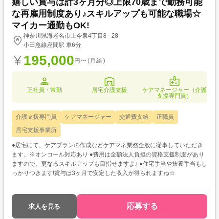
嬉しい賞与は計3ヶ月分◎上限70歳まで勤務可能
な再雇用制度あり♪スキルアップも可能な職場☆
マイカー通勤もOK!
神奈川県海老名市上今泉4丁目8 - 28
小田急線座間駅 車6分
195,000
円〜(月給)
正社員・常勤
居宅介護支援
ケアマネージャー（介護
支援専門員）
介護支援専門員
ケアマネージャー
交通費支給
正職員
居宅支援事業所
●居宅にて、ケアプランの作成などケアマネ業務全般に従事していただき
ます。※オンコール対応あり ●費用は全額法人負担の資格支援制度があり
ますので、更なるスキルアップも目指せますよ♪ ●住宅手当や扶養手当もし
っかりつきます!賞与は3ヶ月で安定した収入が得られますね☆
応募する
求人を見る