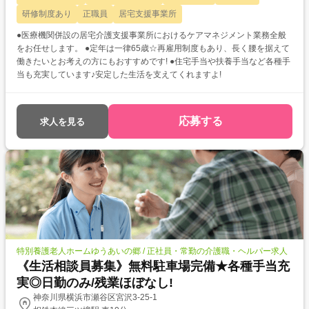
研修制度あり
正職員
居宅支援事業所
●医療機関併設の居宅介護支援事業所におけるケアマネジメント業務全般
をお任せします。 ●定年は一律65歳☆再雇用制度もあり、長く腰を据えて
働きたいとお考えの方にもおすすめです! ●住宅手当や扶養手当など各種手
当も充実しています♪安定した生活を支えてくれますよ!
応募する
求人を見る
特別養護老人ホームゆうあいの郷 / 正社員・常勤の介護職・ヘルパー求人
《生活相談員募集》無料駐車場完備★各種手当充
実◎日勤のみ/残業ほぼなし!
神奈川県横浜市瀬谷区宮沢3-25-1