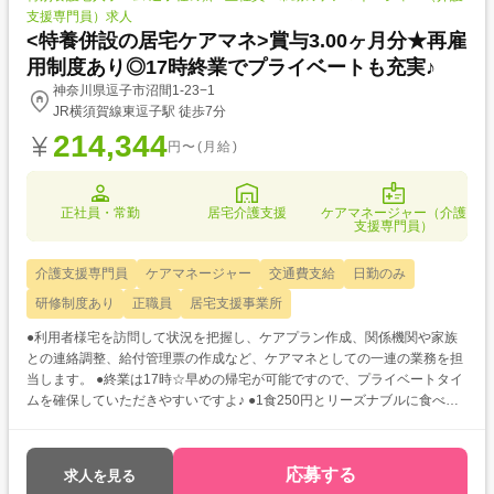
支援専門員）求人
<特養併設の居宅ケアマネ>賞与3.00ヶ月分★再雇
用制度あり◎17時終業でプライベートも充実♪
神奈川県逗子市沼間1-23−1
JR横須賀線東逗子駅 徒歩7分
214,344
円〜(月給)
正社員・常勤
居宅介護支援
ケアマネージャー（介護
支援専門員）
介護支援専門員
ケアマネージャー
交通費支給
日勤のみ
研修制度あり
正職員
居宅支援事業所
●利用者様宅を訪問して状況を把握し、ケアプラン作成、関係機関や家族
との連絡調整、給付管理票の作成など、ケアマネとしての一連の業務を担
当します。 ●終業は17時☆早めの帰宅が可能ですので、プライベートタイ
ムを確保していただきやすいですよ♪ ●1食250円とリーズナブルに食べれ
る社食があるのも家計にも優しく、嬉しいポイント◎
応募する
求人を見る