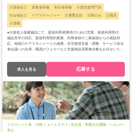
介護福祉士
実務者研修
初任者研修
介護支援専門員
社会福祉士
ケアマネージャー
交通費支給
日勤のみ
正職員
介護職
●介護老人保健施設にて、新規利用者獲得のための営業、新規利用受付、
施設見学の対応、新規利用契約業務、利用者様やご家族様からの相談対
応、地域のケアマネジャーとの連携、在宅復帰支援・調整、サービス担当
者会議への出席、職員のフォローなど支援相談員業務全般をお任せいたし
ます。 ●基本土日休み◎有給休暇も取得しやすい環境!プライベートも充実
間違いなし☆彡 ●相鉄いずみ野線「ゆめが丘駅」から徒歩圏内♪マイカー通
勤もOKでストレスなくラクラク通勤ができますよ!
応募する
求人を見る
クロスハート幸・川崎 ショートステイ / 正社員・常勤の介護職・ヘルパー
求人