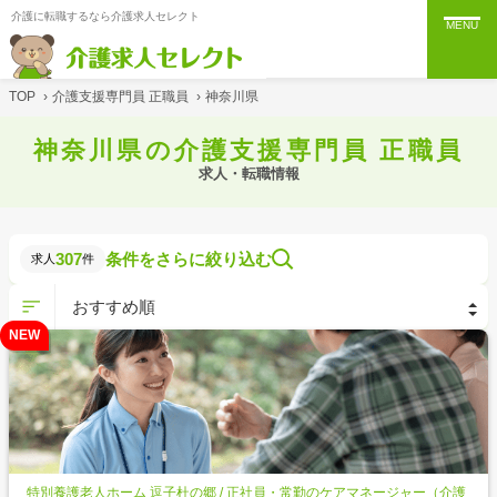
介護に転職するなら介護求人セレクト
MENU
TOP
›
介護支援専門員 正職員
›
神奈川県
神奈川県の介護支援専門員 正職員
求人・転職情報
307
条件をさらに絞り込む
求人
件
NEW
特別養護老人ホーム 逗子杜の郷 / 正社員・常勤のケアマネージャー（介護