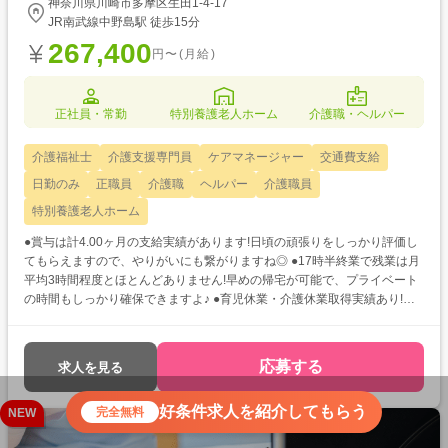
神奈川県川崎市多摩区生田1-4-17
JR南武線中野島駅 徒歩15分
267,400
円〜(月給)
正社員・常勤
特別養護老人ホーム
介護職・ヘルパー
介護福祉士
介護支援専門員
ケアマネージャー
交通費支給
日勤のみ
正職員
介護職
ヘルパー
介護職員
特別養護老人ホーム
●賞与は計4.00ヶ月の支給実績があります!日頃の頑張りをしっかり評価し
てもらえますので、やりがいにも繋がりますね◎ ●17時半終業で残業は月
平均3時間程度とほとんどありません!早めの帰宅が可能で、プライベート
の時間もしっかり確保できますよ♪ ●育児休業・介護休業取得実績あり!ラ
イフステージに合わせた勤務が可能です☆彡
応募する
求人を見る
好条件求人を紹介してもらう
完全無料
NEW