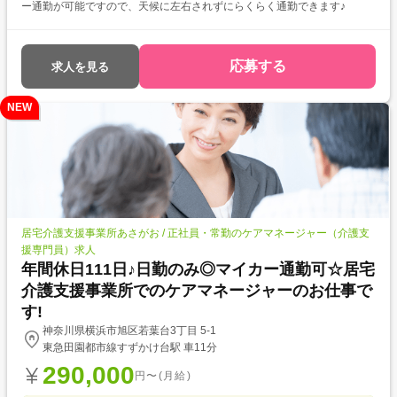
ー通勤が可能ですので、天候に左右されずにらくらく通勤できます♪
応募する
求人を見る
NEW
居宅介護支援事業所あさがお / 正社員・常勤のケアマネージャー（介護支
援専門員）求人
年間休日111日♪日勤のみ◎マイカー通勤可☆居宅
介護支援事業所でのケアマネージャーのお仕事で
す!
神奈川県横浜市旭区若葉台3丁目 5-1
東急田園都市線すずかけ台駅 車11分
290,000
円〜(月給)