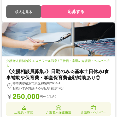
能です◎ ●育児・介護休業取得実績あり◎ライフステージが変化しても長
く働くことができる環境が整っています!
応募する
求人を見る
介護老人保健施設 エスポワール和泉 / 正社員・常勤の介護職・ヘルパー求
人
《支援相談員募集♪》日勤のみ☆基本土日休み!食
事補助や保育費・学童保育費全額補助あり◎
神奈川県横浜市泉区和泉町2604-1
相鉄いずみ野線ゆめが丘駅 徒歩14分
250,000
円〜(月給)
正社員・常勤
介護老人保健施設
介護職・ヘルパー