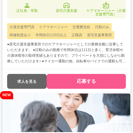
正社員・常勤
居宅介護支援
ケアマネージャー（介護
支援専門員）
介護支援専門員
ケアマネージャー
交通費支給
日勤のみ
研修制度あり
年間休日110日以上
正職員
居宅支援事業所
●居宅介護支援事業所でのケアマネージャーとしての業務全般に従事して
いただきます。 ●日勤のみの勤務で年間休日は111日と多く、育児休暇や
介護休暇等の取得実績もありますので、プライベートを大切にしながら勤
務していただけます♪ ●マイカー通勤の他、自転車やバイクでの通勤も可能
です◎ご都合に合わせてストレスなく通っていただけます♪
応募する
求人を見る
NEW