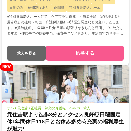
日勤のみ
研修制度あり
正職員
特別養護老人ホーム
●特別養護老人ホームにて、ケアプラン作成、担当者会議、家族様より利
用者様との連絡・相談、介護保険更新申請認定調査などお願いいたしま
す。 ●賞与は嬉しい3.80ヶ月分!日頃の頑張りをきちんと評価していただけ
ますよ! ●住居手当や扶養手当、保育手当などもあり、生活面でのサポート
も充実しています◎ ※普通自動車運転免許(AT限定可)必須
応募する
求人を見る
NEW
オハナ元住吉 / 正社員・常勤の介護職・ヘルパー求人
元住吉駅より徒歩8分とアクセス良好◎日曜固定
休♪年間休日118日とお休み多め☆充実の福利厚生
が魅力!