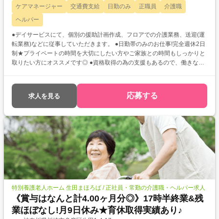
ケアマネージャー
交通費支給
日勤のみ
正職員
介護職
ヘルパー
●デイサービスにて、個別の援助計画作成、フロアでの介護業務、送迎(運
転業務)などに従事していただきます。 ●日勤帯のみのお仕事!完全週休2日
制★プライベートの時間を大切にしたい方やご家族との時間もしっかりと
取りたい方にオススメです◎ ●資格取得の為の支援もあるので、働きなが
ら更なるスキルアップも目指せますよ♪
応募する
求人を見る
特別養護老人ホーム 生田まほろば / 正社員・常勤の介護職・ヘルパー求人
《賞与はなんと計4.00ヶ月分◎》17時半終業&残
業ほぼなし!月9日休み★育休取得実績あり♪