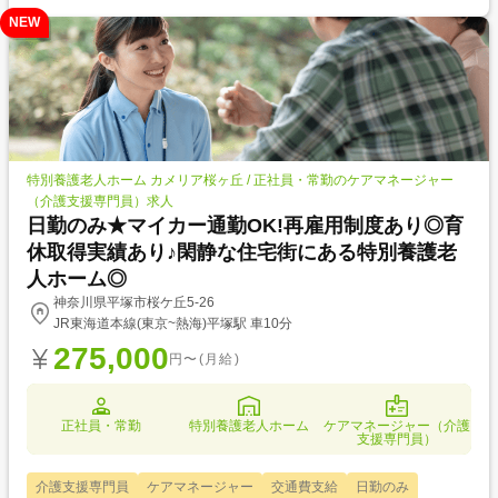
NEW
特別養護老人ホーム カメリア桜ヶ丘 / 正社員・常勤のケアマネージャー
（介護支援専門員）求人
日勤のみ★マイカー通勤OK!再雇用制度あり◎育
休取得実績あり♪閑静な住宅街にある特別養護老
人ホーム◎
神奈川県平塚市桜ケ丘5-26
JR東海道本線(東京~熱海)平塚駅 車10分
275,000
円〜(月給)
正社員・常勤
特別養護老人ホーム
ケアマネージャー（介護
支援専門員）
介護支援専門員
ケアマネージャー
交通費支給
日勤のみ