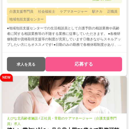
介護支援専門員
社会福祉士
ケアマネージャー
駅チカ
正職員
地域包括支援センター
●地域包括支援センターでの生活相談員として介護予防の相談業務や高齢
者に関する相談業務等の不随する業務に従事していただきます。 ●各種研
修制度や資格取得支援等の制度が充実しています◎働きながらスキルアッ
プしたい方にもオススメです! ●日勤のみの勤務で各種休暇制度があり、年
間休日も113日としっかりありますのでプライベートを大切にしながら勤
務していただけます♪
応募する
求人を見る
NEW
えびな北高齢者施設 / 正社員・常勤のケアマネージャー（介護支援専門
員）求人