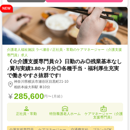
NEW
介護老人福祉施設 ラペ瀬谷 / 正社員・常勤のケアマネージャー（介護支援
専門員）求人
《☆介護支援専門員☆》日勤のみ◎残業基本なし
♪賞与実績3.80ヶ月分◎各種手当・福利厚生充実
で働きやすさ抜群です!
神奈川県横浜市瀬谷区目黒町21-10
相鉄本線大和駅 車10分
285,600
円〜(月給)
正社員・常勤
特別養護老人ホーム
ケアマネージャー（介護
支援専門員）
介護支援専門員
ケアマネージャー
交通費支給
ブランクOK