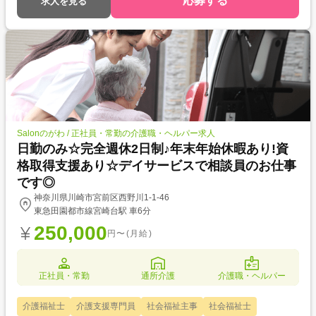
応募する
求人を見る
Salonのがわ / 正社員・常勤の介護職・ヘルパー求人
日勤のみ☆完全週休2日制♪年末年始休暇あり!資
格取得支援あり☆デイサービスで相談員のお仕事
です◎
神奈川県川崎市宮前区西野川1-1-46
東急田園都市線宮崎台駅 車6分
250,000
円〜(月給)
正社員・常勤
通所介護
介護職・ヘルパー
介護福祉士
介護支援専門員
社会福祉主事
社会福祉士