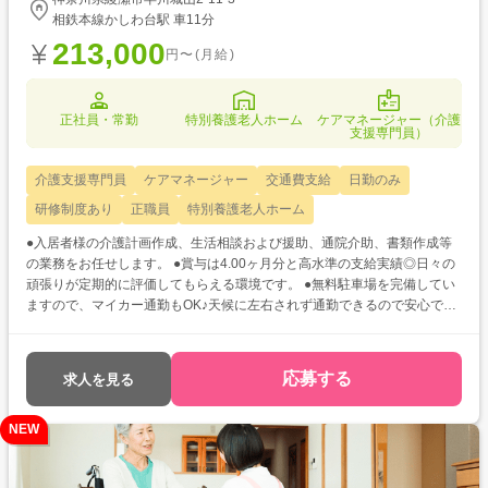
相鉄本線かしわ台駅 車11分
213,000
円〜(月給)
正社員・常勤
特別養護老人ホーム
ケアマネージャー（介護
支援専門員）
介護支援専門員
ケアマネージャー
交通費支給
日勤のみ
研修制度あり
正職員
特別養護老人ホーム
●入居者様の介護計画作成、生活相談および援助、通院介助、書類作成等
の業務をお任せします。 ●賞与は4.00ヶ月分と高水準の支給実績◎日々の
頑張りが定期的に評価してもらえる環境です。 ●無料駐車場を完備してい
ますので、マイカー通勤もOK♪天候に左右されず通勤できるので安心です
ね!
応募する
求人を見る
NEW