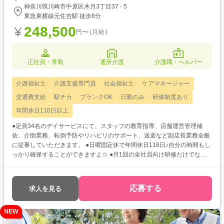
神奈川県川崎市中原区木月3丁目37 - 5
東急東横線元住吉駅 徒歩8分
248,500
円〜(月給)
正社員・常勤
通所介護
介護職・ヘルパー
介護福祉士
介護支援専門員
社会福祉士
ケアマネージャー
交通費支給
駅チカ
ブランクOK
日勤のみ
研修制度あり
年間休日110日以上
●定員34名のデイサービスにて、スタッフの教育指導、店舗運営管理補
佐、介助業務、転倒予防やリハビリのサポート、送迎など副店長業務全般
に従事していただきます。 ●日曜固定休で年間休日118日♪自分の時間もし
っかり確保することができますよ☆ ●月1回の全社員向け研修だけでな
く、クレームやマナー研修などもあります◎経験が浅い方も豊富な方も着
実なステップアップが見込めます!
応募する
求人を見る
NEW