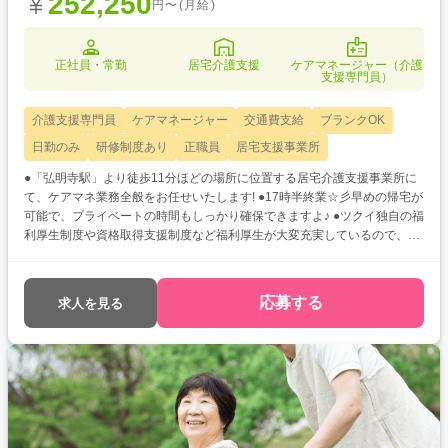
252,250
円〜(月給)
正社員・常勤
居宅介護支援
ケアマネージャー（介護
支援専門員）
介護支援専門員
ケアマネージャー
交通費支給
ブランクOK
日勤のみ
研修制度あり
正職員
居宅支援事業所
●「弘明寺駅」より徒歩11分ほどの場所に位置する居宅介護支援事業所に
て、ケアマネ業務全般をお任せいたします! ●17時半終業☆彡早めの帰宅が
可能で、プライベートの時間もしっかり確保できますよ♪ ●ツクイ独自の福
利厚生制度や資格取得支援制度など福利厚生が大変充実しているので、長
期的に働きたい方にオススメです◎
応募する
求人を見る