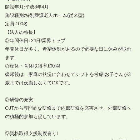
開設年月:平成8年4月

施設種別:特別養護老人ホーム(従来型)

定員:100名

【法人の特長】

◎年間休日124日!業界トップ

年間休日が多く、希望休制があるので必要な日に休みが取れ
ます!   

◎産休・育休取得率100%!

復帰後は、家庭の状況に合わせてシフトを考慮!お子さんが3
歳までは夜勤しなくてOKです。

◎研修の充実

OJTから専門的な研修まで内部研修を充実させ、外部研修へ
の積極的参加も促しています。  

◎資格取得支援制度有り!
