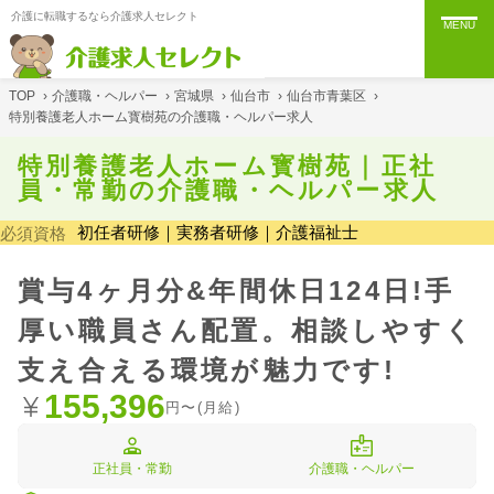
介護に転職するなら介護求人セレクト
MENU
TOP
›
介護職・ヘルパー
›
宮城県
›
仙台市
›
仙台市青葉区
›
特別養護老人ホーム寳樹苑の介護職・ヘルパー求人
特別養護老人ホーム寳樹苑｜正社
員・常勤の介護職・ヘルパー求人
初任者研修｜実務者研修｜介護福祉士
必須資格
賞与4ヶ月分&年間休日124日!手
厚い職員さん配置。相談しやすく
支え合える環境が魅力です!
155,396
円〜(月給)
正社員・常勤
介護職・ヘルパー