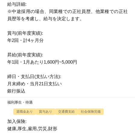
給与詳細:
※中途採用の場合、同業種での正社員歴、他業種での正社
員歴等を考慮し、給与を決定します。
賞与(前年度実績):
年2回・計4ヶ月分
昇給(前年度実績):
年1回・1月あたり1,600円~5,000円
締日・支払日(支払い方法):
月末締め・当月21日支払い
銀行振込
福利厚生・待遇
退職金あり
賞与あり
交通費支給
社会保険完備
加入保険:
健康,厚生,雇用,労災,財形