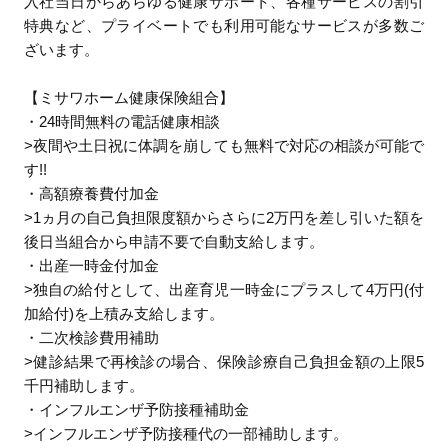
入社当日からあらゆる健康サポート、各種サービスの割引
特典など、プライベートでも利用可能なサービスが多数ご
ざいます。
【ミサワホーム健康保険組合】
・24時間無料の電話健康相談
>夜間や土日祝に体調を崩しても無料で対応の相談が可能で
す!!
・高額療養費付加金
>1ヵ月の自己負担限度額からさらに2万円を差し引いた額を
後日当組合から申請不要で自動支給します。
・出産一時金付加金
>独自の給付として、出産育児一時金にプラスして4万円(付
加給付)を上積み支給します。
・二次検診費用補助
>健診結果で再検診の場合、保険診療自己負担金額の上限5
千円補助します。
・インフルエンザ予防接種補助金
>インフルエンザ予防接種代の一部補助します。