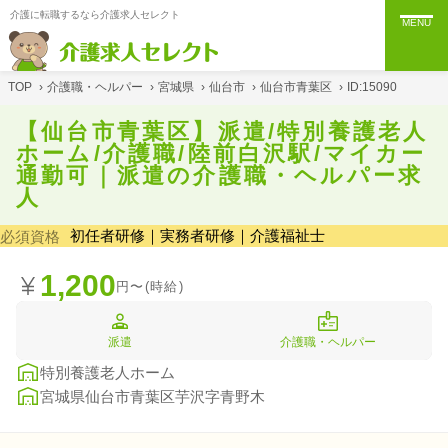
介護に転職するなら介護求人セレクト
MENU
TOP
›
介護職・ヘルパー
›
宮城県
›
仙台市
›
仙台市青葉区
›
ID:15090
【仙台市青葉区】派遣/特別養護老人
ホーム/介護職/陸前白沢駅/マイカー
通勤可｜派遣の介護職・ヘルパー求
人
初任者研修｜実務者研修｜介護福祉士
必須資格
1,200
円〜(時給)
派遣
介護職・ヘルパー
特別養護老人ホーム
宮城県仙台市青葉区芋沢字青野木